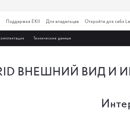
я
Поддержка EKII
Для владельцев
Откройте для себя L
омплектация
Технические данные
RID ВНЕШНИЙ ВИД И И
Инте