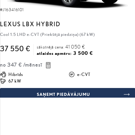
LEXUS LBX HYBRID
Cool 1.5 LHD e-CVT (Priekšējā piedziņa) (67 kW)
41 050 €
37 550 €
sākotnējā cena:
3 500 €
atlaides apmērs:
no
347 €
/mēnesī
Hibrīds
e-CVT
67 kW
SAŅEMT PIEDĀVĀJUMU
SALĪDZINĀT
COMING SOON