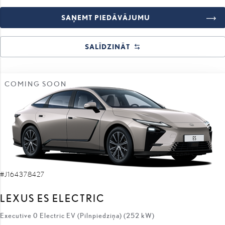
SAŅEMT PIEDĀVĀJUMU
SALĪDZINĀT
COMING SOON
#J164378427
LEXUS ES ELECTRIC
Executive 0 Electric EV (Pilnpiedziņa) (252 kW)
71 800 €
66 800 €
sākotnējā cena: