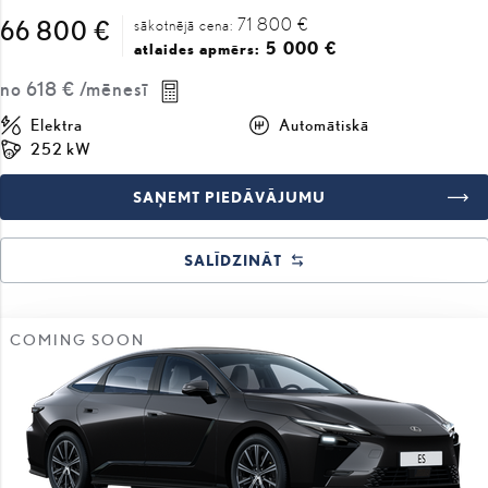
5 000 €
atlaides apmērs:
no
618 €
/mēnesī
Elektra
Automātiskā
252 kW
SAŅEMT PIEDĀVĀJUMU
SALĪDZINĀT
COMING SOON