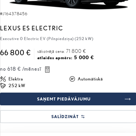
#J164378456
LEXUS ES ELECTRIC
Executive 0 Electric EV (Pilnpiedziņa) (252 kW)
71 800 €
66 800 €
sākotnējā cena:
5 000 €
atlaides apmērs:
no
618 €
/mēnesī
Elektra
Automātiskā
252 kW
SAŅEMT PIEDĀVĀJUMU
SALĪDZINĀT
COMING SOON