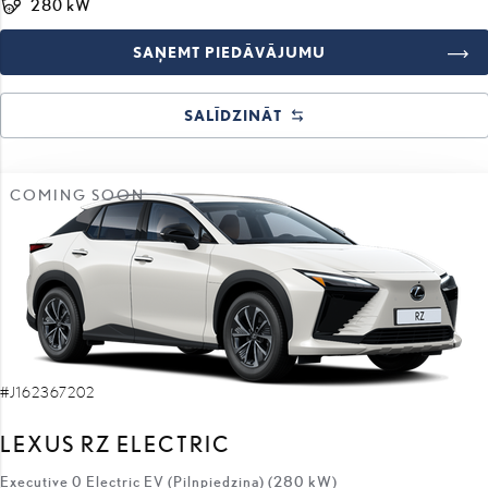
SAŅEMT PIEDĀVĀJUMU
SALĪDZINĀT
COMING SOON
#J162367202
LEXUS RZ ELECTRIC
Executive 0 Electric EV (Pilnpiedziņa) (280 kW)