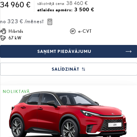
no
323 €
/mēnesī
Hibrīds
e-CVT
67 kW
SAŅEMT PIEDĀVĀJUMU
SALĪDZINĀT
NOLIKTAVĀ
#J163416101