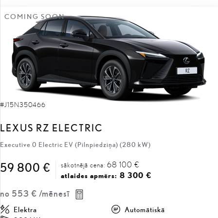
COMING SOON
#J15N350466
LEXUS RZ ELECTRIC
Executive 0 Electric EV (Pilnpiedziņa) (280 kW)
68 100 €
59 800 €
sākotnējā cena:
8 300 €
atlaides apmērs:
no
553 €
/mēnesī
Elektra
Automātiskā
280 kW