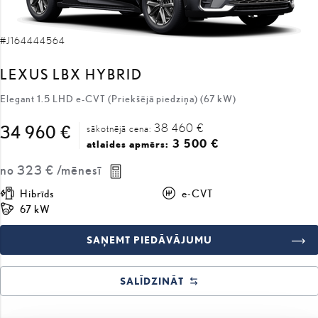
#J164444564
LEXUS LBX HYBRID
Elegant 1.5 LHD e-CVT (Priekšējā piedziņa) (67 kW)
38 460 €
34 960 €
sākotnējā cena:
3 500 €
atlaides apmērs:
no
323 €
/mēnesī
Hibrīds
e-CVT
67 kW
SAŅEMT PIEDĀVĀJUMU
SALĪDZINĀT
COMING SOON