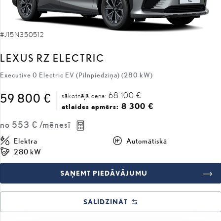
#J15N350512
LEXUS RZ ELECTRIC
Executive 0 Electric EV (Pilnpiedziņa) (280 kW)
68 100 €
59 800 €
sākotnējā cena:
8 300 €
atlaides apmērs:
no
553 €
/mēnesī
Elektra
Automātiskā
280 kW
SAŅEMT PIEDĀVĀJUMU
SALĪDZINĀT