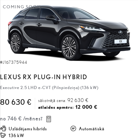
#J167375944
LEXUS RX PLUG-IN HYBRID
Executive 2.5 LHD e-CVT (Pilnpiedziņa) (136 kW)
92 630 €
80 630 €
sākotnējā cena:
12 000 €
atlaides apmērs:
no
746 €
/mēnesī
Uzlādējams hibrīds
Automātiskā
136 kW