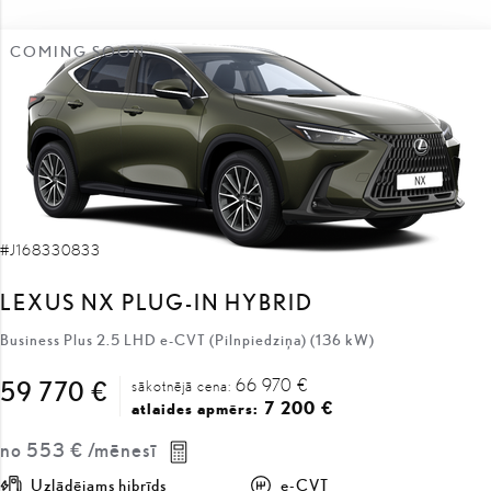
COMING SOON
#J168330833
LEXUS NX PLUG-IN HYBRID
Business Plus 2.5 LHD e-CVT (Pilnpiedziņa) (136 kW)
66 970 €
59 770 €
sākotnējā cena:
7 200 €
atlaides apmērs:
no
553 €
/mēnesī
Uzlādējams hibrīds
e-CVT
136 kW