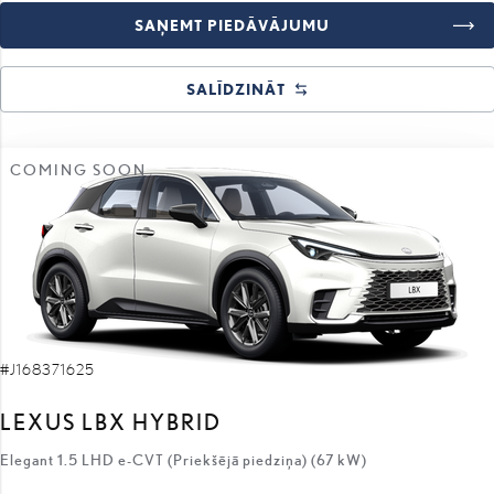
SALĪDZINĀT
COMING SOON
#J168371625
LEXUS LBX HYBRID
Elegant 1.5 LHD e-CVT (Priekšējā piedziņa) (67 kW)
38 460 €
34 960 €
sākotnējā cena:
3 500 €
atlaides apmērs: