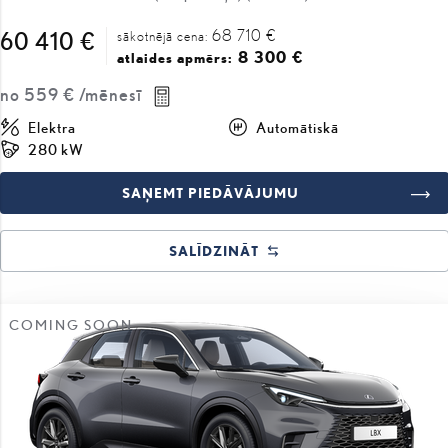
68 710 €
60 410 €
sākotnējā cena:
8 300 €
atlaides apmērs:
no
559 €
/mēnesī
Elektra
Automātiskā
280 kW
SAŅEMT PIEDĀVĀJUMU
SALĪDZINĀT
COMING SOON