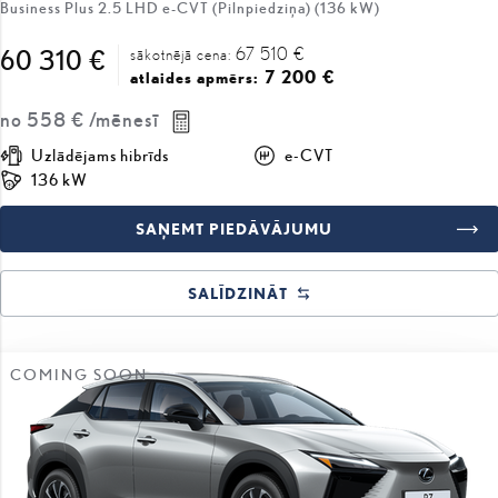
67 510 €
60 310 €
sākotnējā cena:
7 200 €
atlaides apmērs:
no
558 €
/mēnesī
Uzlādējams hibrīds
e-CVT
136 kW
SAŅEMT PIEDĀVĀJUMU
SALĪDZINĀT
COMING SOON