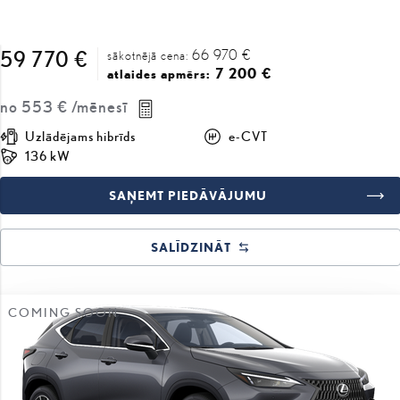
66 970 €
59 770 €
sākotnējā cena:
7 200 €
atlaides apmērs:
no
553 €
/mēnesī
Uzlādējams hibrīds
e-CVT
136 kW
SAŅEMT PIEDĀVĀJUMU
SALĪDZINĀT
COMING SOON