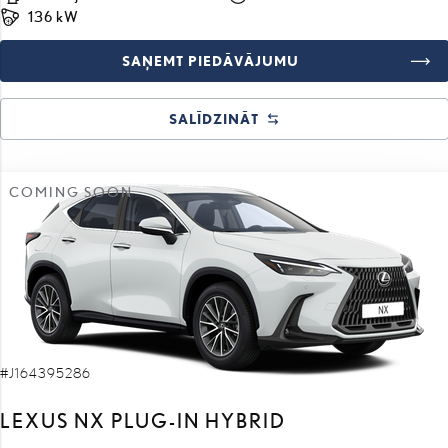
SAŅEMT PIEDĀVĀJUMU
SALĪDZINĀT
COMING SOON
#J164395286
LEXUS NX PLUG-IN HYBRID
Business Plus 2.5 LHD e-CVT (Pilnpiedziņa) (136 kW)