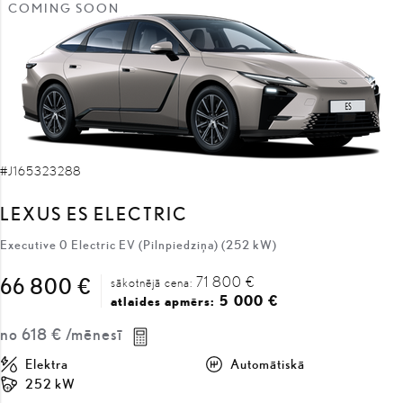
#J165323288
LEXUS ES ELECTRIC
Executive 0 Electric EV (Pilnpiedziņa) (252 kW)
71 800 €
66 800 €
sākotnējā cena:
5 000 €
atlaides apmērs:
no
618 €
/mēnesī
Elektra
Automātiskā
252 kW
SAŅEMT PIEDĀVĀJUMU