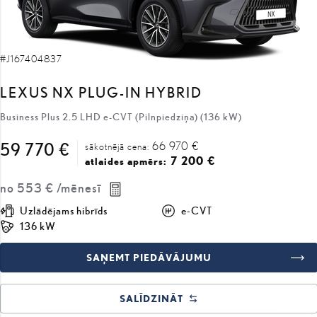
#J167404837
LEXUS NX PLUG-IN HYBRID
Business Plus 2.5 LHD e-CVT (Pilnpiedziņa) (136 kW)
66 970 €
59 770 €
sākotnējā cena:
7 200 €
atlaides apmērs:
no
553 €
/mēnesī
Uzlādējams hibrīds
e-CVT
136 kW
SAŅEMT PIEDĀVĀJUMU
SALĪDZINĀT