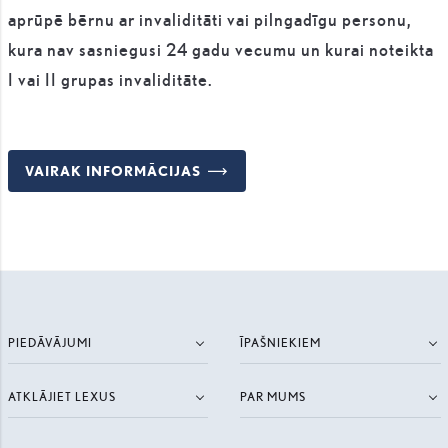
aprūpē bērnu ar invaliditāti vai pilngadīgu personu,
kura nav sasniegusi 24 gadu vecumu un kurai noteikta
I vai II grupas invaliditāte.
VAIRAK INFORMĀCIJAS
PIEDĀVĀJUMI
ĪPAŠNIEKIEM
ATKLĀJIET LEXUS
PAR MUMS