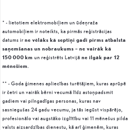
* - lietotiem elektromobiļiem un ūdeņraža
automobiļiem ir noteikts, ka pirmās reģistrācijas
datums ir
ne vēlāks kā septiņi gadi pirms atbalsta
saņemšanas un nobraukums – ne vairāk kā
150 000 km
un reģistrēts Latvijā
ne ilgāk par 12
mēnešiem
.
** - Goda ģimenes apliecības turētājiem, kuras aprūpē
ir četri un vairāk bērni vecumā līdz astoņpadsmit
gadiem vai pilngadīgas personas, kuras nav
sasniegušas 24 gadu vecumu, ja tās iegūst vispārējo,
profesionālo vai augstāko izglītību vai 11 mēnešus pilda
valsts aizsardzības dienestu, kā arī ģimenēm, kuras