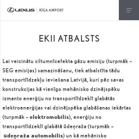
EKII ATBALSTS
Lai veicinātu siltumnīcefekta gāzu emisiju (turpmāk –
SEG emisijas) samazināšanu, tiek atbalstīta tādu
transportlīdzekļu ieviešana Latvijā, kuri pēc savas
konstrukcijas kā vienīgo mehānisko dzinējspēku
izmanto enerģiju no transportlīdzeklī glabātās
elektroenerģijas vai dzinējspēka glabāšanas iekārtas
(turpmāk –
elektromobilis
), enerģiju no
transportlīdzeklī glabātā ūdeņraža (turpmāk –
ūdeņraža automobilis
) un kā mehānisko