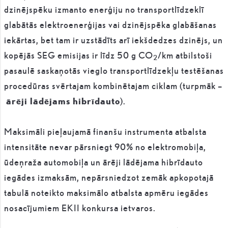
dzinējspēku izmanto enerģiju no transportlīdzeklī
glabātās elektroenerģijas vai dzinējspēka glabāšanas
iekārtas, bet tam ir uzstādīts arī iekšdedzes dzinējs, un
kopējās SEG emisijas ir līdz 50 g CO
/km atbilstoši
2
pasaulē saskaņotās vieglo transportlīdzekļu testēšanas
procedūras svērtajam kombinētajam ciklam (turpmāk –
ārēji lādējams hibrīdauto
).
Maksimāli pieļaujamā finanšu instrumenta atbalsta
intensitāte nevar pārsniegt 90% no elektromobiļa,
ūdeņraža automobiļa un ārēji lādējama hibrīdauto
iegādes izmaksām, nepārsniedzot zemāk apkopotajā
tabulā noteikto maksimālo atbalsta apmēru iegādes
nosacījumiem EKII konkursa ietvaros.