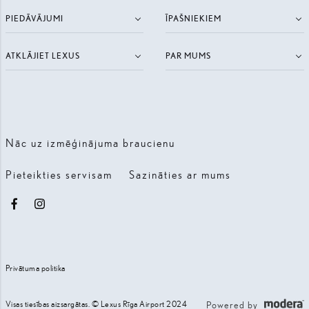
PIEDĀVĀJUMI
ĪPAŠNIEKIEM
ATKLĀJIET LEXUS
PAR MUMS
Nāc uz izmēģinājuma braucienu
Pieteikties servisam
Sazināties ar mums
Facebook
Instagram
Privātuma politika
Visas tiesības aizsargātas. © Lexus Rīga Airport 2024
Powered by