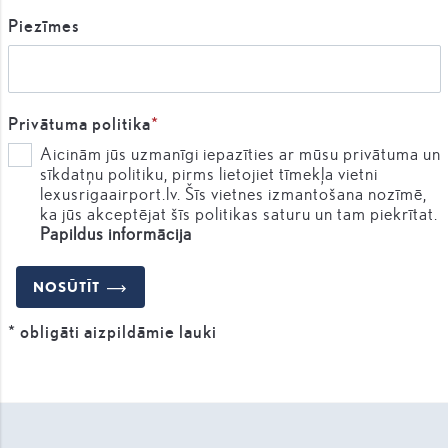
Piezīmes
Privātuma politika
Aicinām jūs uzmanīgi iepazīties ar mūsu privātuma un
sīkdatņu politiku, pirms lietojiet tīmekļa vietni
lexusrigaairport.lv. Šīs vietnes izmantošana nozīmē,
ka jūs akceptējat šīs politikas saturu un tam piekrītat.
Papildus informācija
NOSŪTĪT
* obligāti aizpildāmie lauki