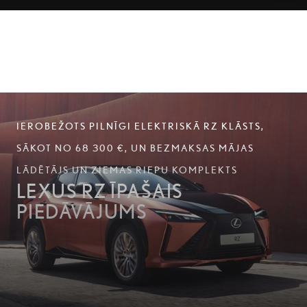
IEROBEŽOTS PILNĪGI ELEKTRISKĀ RZ KLĀSTS,
SĀKOT NO 68 300 €, UN BEZMAKSAS MĀJAS
LĀDĒTĀJS UN ZIEMAS RIEPU KOMPLEKTS
LEXUS RZ ĪPAŠAIS
PIEDĀVĀJUMS