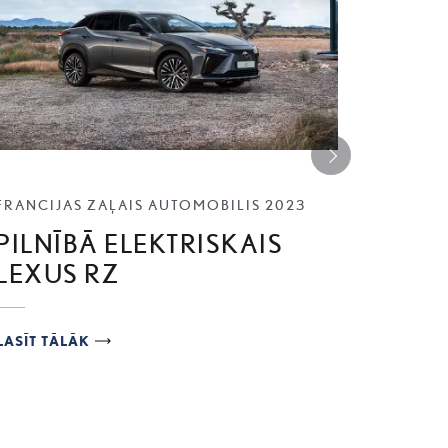
Tālāk
FRANCIJAS ZAĻAIS AUTOMOBILIS 2023
LEXUS L
PILNĪBĀ ELEKTRISKAIS
IEGŪ
LEXUS RZ
NOZĪ
BALV
LASĪT TĀLĀK
LASĪT TĀ