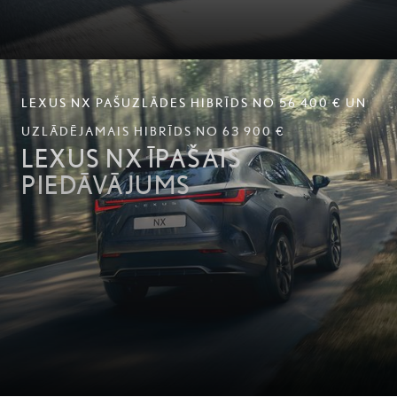
LEXUS NX PAŠUZLĀDES HIBRĪDS NO 56 400 € UN
UZLĀDĒJAMAIS HIBRĪDS NO 63 900 €
LEXUS NX ĪPAŠAIS
PIEDĀVĀJUMS