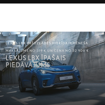
LEXUS LBX PAŠUZLĀDES HIBRĪDA IKMĒNEŠA
MAKSĀJUMS NO 319 € UN CENA NO 32 900 €
LEXUS LBX ĪPAŠAIS
PIEDĀVĀJUMS