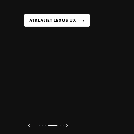
ATKLĀJIET LEXUS LBX
Previous
Next