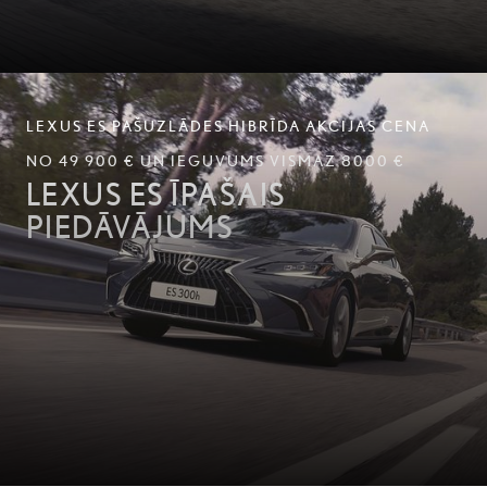
LEXUS ES PAŠUZLĀDES HIBRĪDA AKCIJAS CENA
NO 49 900 € UN IEGUVUMS VISMAZ 8000 €
LEXUS ES ĪPAŠAIS
PIEDĀVĀJUMS