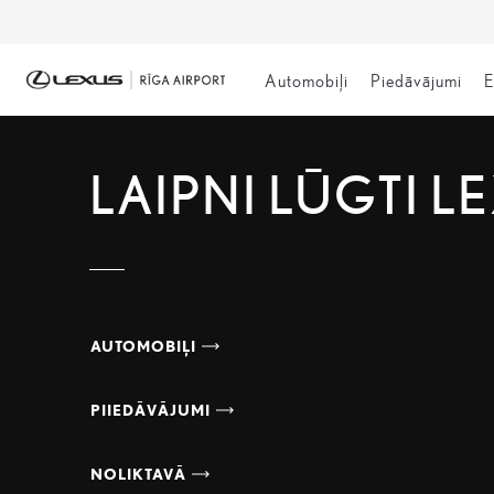
Automobiļi
Piedāvājumi
E
LAIPNI LŪGTI L
AUTOMOBIĻI
PIIEDĀVĀJUMI
NOLIKTAVĀ