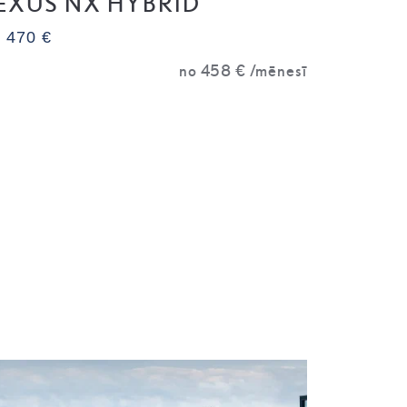
EXUS NX HYBRID
LEXUS
 470 €
54 450 €
no
458 €
/mēnesī