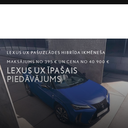
LEXUS UX PAŠUZLĀDES HIBRĪDA IKMĒNEŠA
MAKSĀJUMS NO 395 € UN CENA NO 40 900 €
LEXUS UX ĪPAŠAIS
PIEDĀVĀJUMS