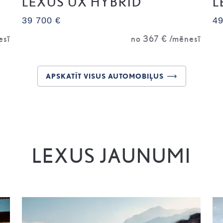
LEXUS UX HYBRID
L
39 700 €
49
esī
no
367 €
/mēnesī
APSKATĪT VISUS AUTOMOBIĻUS
LEXUS JAUNUMI