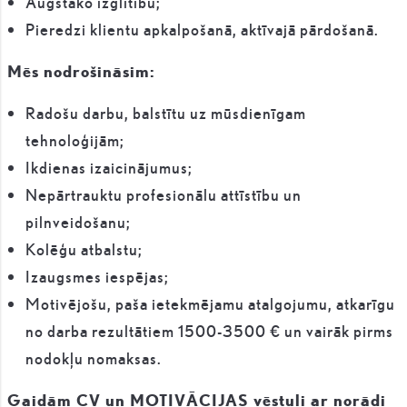
Augstāko izglītību;
Pieredzi klientu apkalpošanā, aktīvajā pārdošanā.
Mēs nodrošināsim:
Radošu darbu, balstītu uz mūsdienīgam
tehnoloģijām;
Ikdienas izaicinājumus;
Nepārtrauktu profesionālu attīstību un
pilnveidošanu;
Kolēģu atbalstu;
Izaugsmes iespējas;
Motivējošu, paša ietekmējamu atalgojumu, atkarīgu
no darba rezultātiem 1500-3500 € un vairāk pirms
nodokļu nomaksas.
Gaidām CV un MOTIVĀCIJAS vēstuli ar norādi