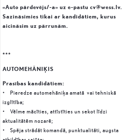
«Auto pārdevējs/-a» uz e-pastu cv@wess.lv.
Sazināsimies tikai ar kandidātiem, kurus
aicināsim uz pārrunām.
***
AUTOMEHĀNIĶIS
Prasības kandidātiem:
• Pieredze automehāniķa amatā vai tehniskā
izglītība;
• Vēlme mācīties, attīstīties un sekot līdzi
aktualitātēm nozarē;
• Spēja strādāt komandā, punktualitāti, augsta
atbildības sajūta;