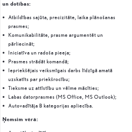
un dotības:
Atbildības sajūta, precizitāte, laika plānošanas
prasmes;
Komunikabilitāte, prasme argumentēt un
pārliecināt;
Iniciatīva un radoša pieeja;
Prasmes strādāt komandā;
Iepriekšējais veiksmīgais darbs līdzīgā amatā
uzskatīts par priekšrocību;
Tieksme uz attīstību un vēlme mācīties;
Labas datorprasmes (MS Office, MS Outlook);
Autovadītāja B kategorijas apliecība.
Ņemsim vērā: