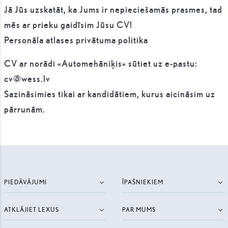
Jā Jūs uzskatāt, ka Jums ir nepieciešamās prasmes, tad
mēs ar prieku gaidīsim Jūsu CV!
Personāla atlases privātuma politika
CV ar norādi «Automehāniķis» sūtiet uz e-pastu:
cv@wess.lv
Sazināsimies tikai ar kandidātiem, kurus aicināsim uz
pārrunām.
PIEDĀVĀJUMI
ĪPAŠNIEKIEM
ATKLĀJIET LEXUS
PAR MUMS