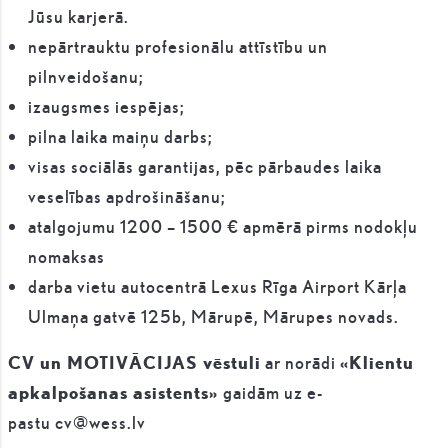
Jūsu karjerā.
nepārtrauktu profesionālu attīstību un
pilnveidošanu;
izaugsmes iespējas;
pilna laika maiņu darbs;
visas sociālās garantijas, pēc pārbaudes laika
veselības apdrošināšanu;
atalgojumu 1200 – 1500 € apmērā pirms nodokļu
nomaksas
darba vietu autocentrā Lexus Rīga Airport Kārļa
Ulmaņa gatvē 125b, Mārupē, Mārupes novads.
CV un MOTIVĀCIJAS vēstuli
ar norādi
«Klientu
apkalpošanas asistents»
gaidām uz e-
pastu
cv@wess.lv