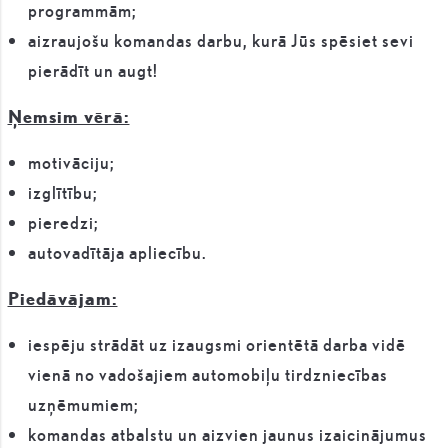
programmām;
aizraujošu komandas darbu, kurā Jūs spēsiet sevi
pierādīt un augt!
Ņemsim vērā:
motivāciju;
izglītību;
pieredzi;
autovadītāja apliecību.
Piedāvājam:
iespēju strādāt uz izaugsmi orientētā darba vidē
vienā no vadošajiem automobiļu tirdzniecības
uzņēmumiem;
komandas atbalstu un aizvien jaunus izaicinājumus