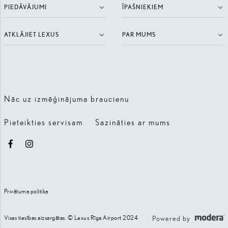
PIEDĀVĀJUMI
ĪPAŠNIEKIEM
ATKLĀJIET LEXUS
PAR MUMS
Nāc uz izmēģinājuma braucienu
Pieteikties servisam
Sazināties ar mums
Facebook
Instagram
Privātuma politika
Visas tiesības aizsargātas. © Lexus Rīga Airport 2024
Powered by