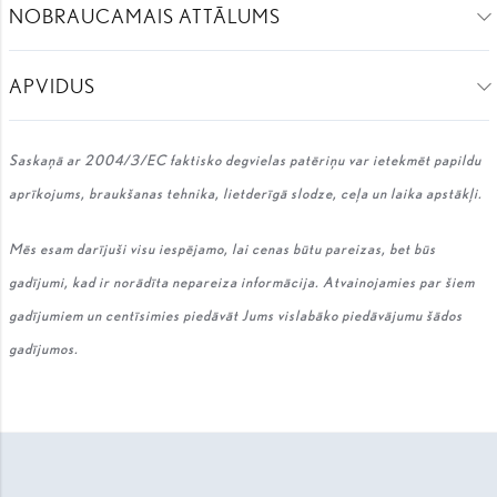
NOBRAUCAMAIS ATTĀLUMS
APVIDUS
Saskaņā ar 2004/3/EC faktisko degvielas patēriņu var ietekmēt papildu
aprīkojums, braukšanas tehnika, lietderīgā slodze, ceļa un laika apstākļi.
Mēs esam darījuši visu iespējamo, lai cenas būtu pareizas, bet būs
gadījumi, kad ir norādīta nepareiza informācija. Atvainojamies par šiem
gadījumiem un centīsimies piedāvāt Jums vislabāko piedāvājumu šādos
gadījumos.