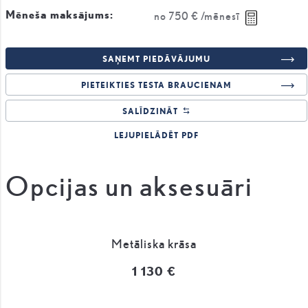
Mēneša maksājums:
no
750 €
/mēnesī
SAŅEMT PIEDĀVĀJUMU
PIETEIKTIES TESTA BRAUCIENAM
SALĪDZINĀT
LEJUPIELĀDĒT PDF
Opcijas un aksesuāri
Metāliska krāsa
1 130 €