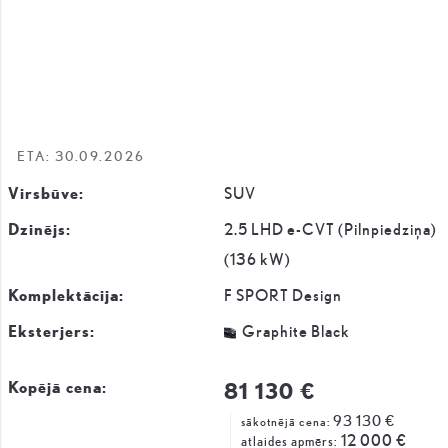
ETA: 30.09.2026
Virsbūve:
SUV
Dzinējs:
2.5 LHD e-CVT (Pilnpiedziņa)
(136 kW)
Komplektācija:
F SPORT Design
Eksterjers:
Graphite Black
81 130 €
Kopējā cena:
93 130 €
sākotnējā cena:
12 000 €
atlaides apmērs: