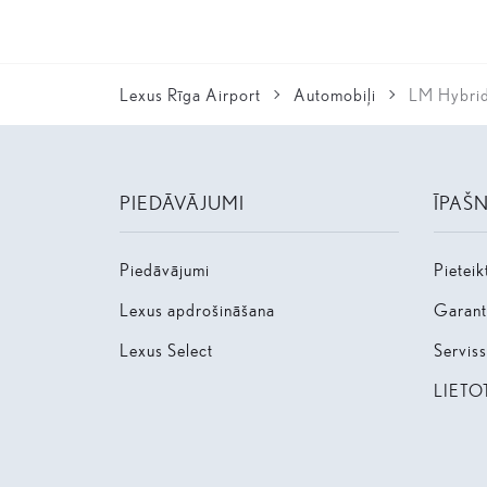
Lexus Rīga Airport
Automobiļi
LM Hybri
PIEDĀVĀJUMI
ĪPAŠ
Piedāvājumi
Pieteik
Lexus apdrošināšana
Garanti
Lexus Select
Servis
LIETO