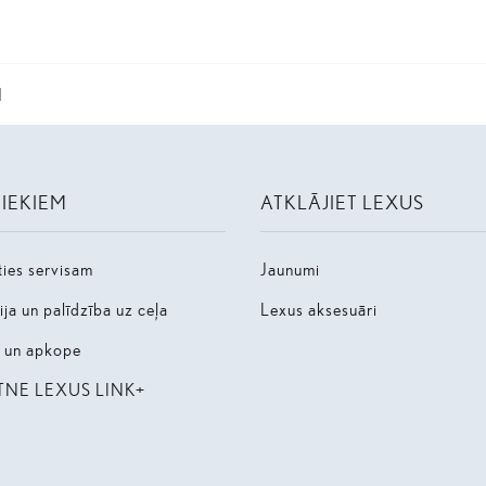
d
NIEKIEM
ATKLĀJIET LEXUS
ties servisam
Jaunumi
ja un palīdzība uz ceļa
Lexus aksesuāri
s un apkope
TNE LEXUS LINK+