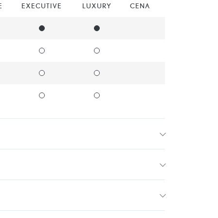
E
EXECUTIVE
LUXURY
CENA
Standarta aprīkojums
Standarta aprīkojums
Opcijas
Opcijas
Opcijas
Opcijas
Opcijas
Opcijas