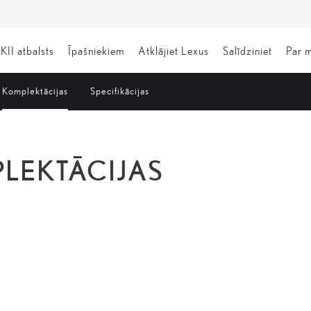
KII atbalsts
Īpašniekiem
Atklājiet Lexus
Salīdziniet
Par 
Komplektācijas
Specifikācijas
LEKTĀCIJAS