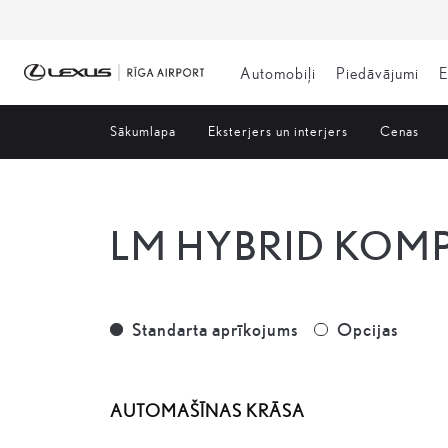
Automobiļi
Piedāvājumi
E
Sākumlapa
Eksterjers un interjers
Cenas
LM HYBRID KOMP
Standarta aprīkojums
Opcijas
Standarta aprīkojums
Opcijas
AUTOMAŠĪNAS KRĀSA