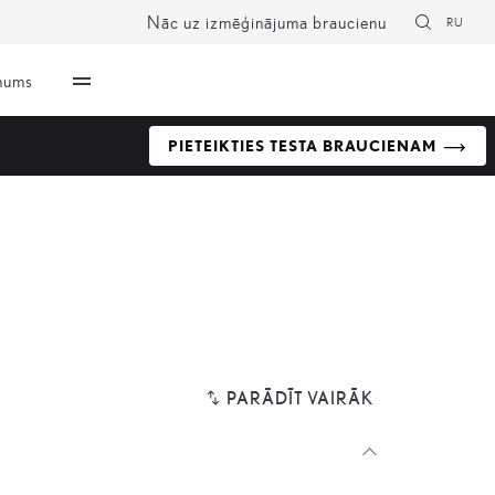
Nāc uz izmēģinājuma braucienu
RU
mums
PIETEIKTIES TESTA BRAUCIENAM