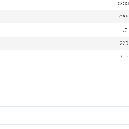
COD
085
1J7
223
3U3