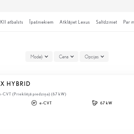
KII atbalsts
Īpašniekiem
Atklājiet Lexus
Salīdziniet
Par 
Modeļi
Cena
Opcijas
BX HYBRID
e-CVT (Priekšējā piedziņa) (67 kW)
e-CVT
67 kW