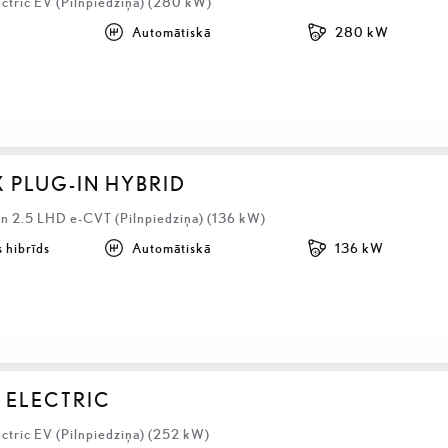
ectric EV (Pilnpiedziņa) (280 kW)
Automātiskā
280 kW
X PLUG-IN HYBRID
 2.5 LHD e-CVT (Pilnpiedziņa) (136 kW)
 hibrīds
Automātiskā
136 kW
 ELECTRIC
ctric EV (Pilnpiedziņa) (252 kW)