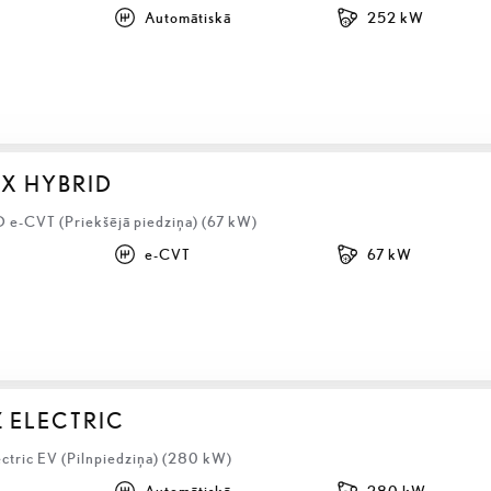
Automātiskā
252 kW
BX HYBRID
D e-CVT (Priekšējā piedziņa) (67 kW)
e-CVT
67 kW
Z ELECTRIC
ectric EV (Pilnpiedziņa) (280 kW)
Automātiskā
280 kW