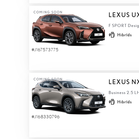
COMING SOON
LEXUS U
F SPORT Design
Hibrīds
#J167573775
COMING SOON
LEXUS N
Business 2.5 L
Hibrīds
#J168330796