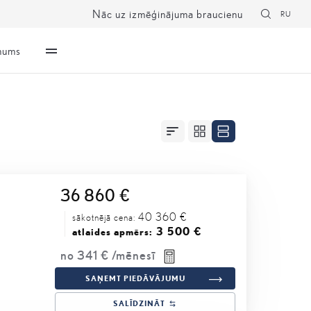
Nāc uz izmēģinājuma braucienu
RU
mums
36 860 €
40 360 €
sākotnējā cena:
3 500 €
atlaides apmērs:
no
341 €
/mēnesī
SAŅEMT PIEDĀVĀJUMU
SALĪDZINĀT