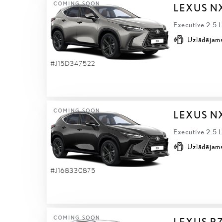
COMING SOON
LEXUS N
Executive 2.5 
Uzlādējams
#J15D347522
COMING SOON
LEXUS N
Executive 2.5 
Uzlādējams
#J168330875
COMING SOON
LEXUS R