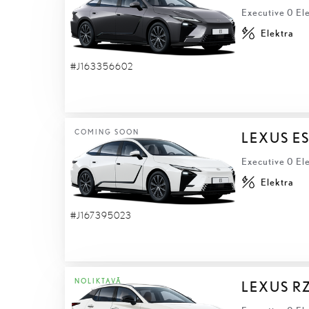
Executive 0 Ele
Elektra
#J163356602
COMING SOON
LEXUS ES
Executive 0 Ele
Elektra
#J167395023
NOLIKTAVĀ
LEXUS R