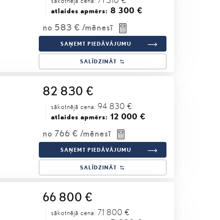
sākotnējā cena:
8 300 €
atlaides apmērs:
no
583 €
/mēnesī
SAŅEMT PIEDĀVĀJUMU
SALĪDZINĀT
82 830 €
94 830 €
sākotnējā cena:
12 000 €
atlaides apmērs:
no
766 €
/mēnesī
SAŅEMT PIEDĀVĀJUMU
SALĪDZINĀT
66 800 €
71 800 €
sākotnējā cena: