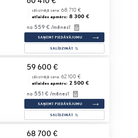
60 410 €
68 710 €
sākotnējā cena:
8 300 €
atlaides apmērs:
no
559 €
/mēnesī
SAŅEMT PIEDĀVĀJUMU
SALĪDZINĀT
59 600 €
62 100 €
sākotnējā cena:
2 500 €
atlaides apmērs:
no
551 €
/mēnesī
SAŅEMT PIEDĀVĀJUMU
SALĪDZINĀT
68 700 €