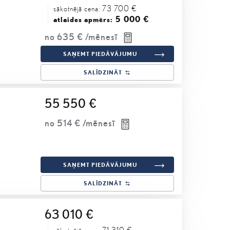
73 700 €
sākotnējā cena:
5 000 €
atlaides apmērs:
no
635 €
/mēnesī
SAŅEMT PIEDĀVĀJUMU
SALĪDZINĀT
55 550 €
no
514 €
/mēnesī
SAŅEMT PIEDĀVĀJUMU
SALĪDZINĀT
63 010 €
71 310 €