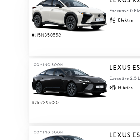
Executive 0 El
Elektra
#J15N350558
COMING SOON
LEXUS E
Executive 2.5 
Hibrīds
#J167395007
COMING SOON
LEXUS ES