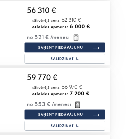
56 310 €
62 310 €
sākotnējā cena:
6 000 €
atlaides apmērs:
no
521 €
/mēnesī
SAŅEMT PIEDĀVĀJUMU
SALĪDZINĀT
59 770 €
66 970 €
sākotnējā cena:
7 200 €
atlaides apmērs:
no
553 €
/mēnesī
SAŅEMT PIEDĀVĀJUMU
SALĪDZINĀT