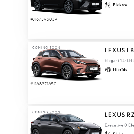
Elektra
#J167395039
COMING SOON
LEXUS L
Elegant 1.5 LH
Hibrīds
#J168371650
COMING SOON
LEXUS R
Executive 0 El
Elektra