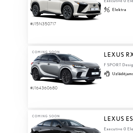
Executive 0 El
Elektra
#J15N350717
COMING SOON
LEXUS R
F SPORT Design
Uzlādējams
#J164360680
COMING SOON
LEXUS ES
Executive 0 Ele