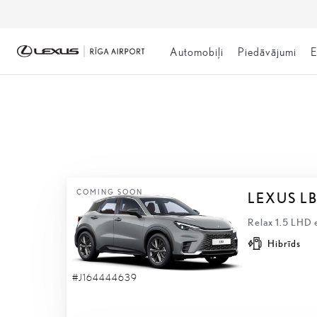
Automobiļi
Piedāvājumi
E
NOLIKTAVĀ
COMING SOON
LEXUS L
Relax 1.5 LHD 
Hibrīds
#J164444639