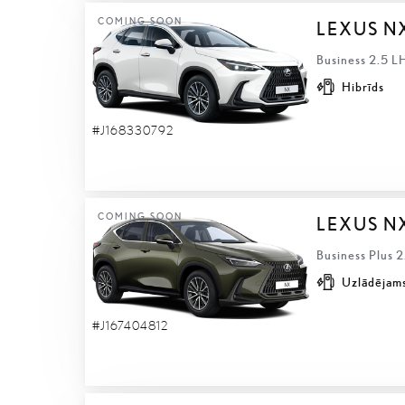
COMING SOON
LEXUS N
Business 2.5 L
Hibrīds
#J168330792
COMING SOON
LEXUS N
Business Plus 
Uzlādējams
#J167404812