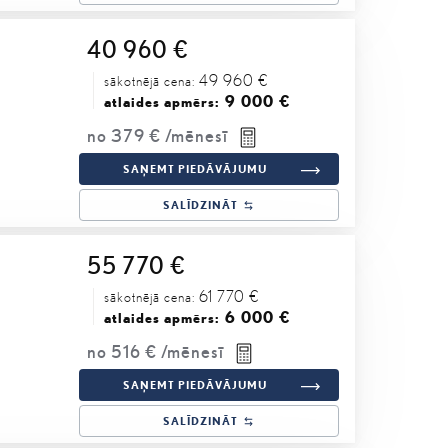
40 960 €
49 960 €
sākotnējā cena:
9 000 €
atlaides apmērs:
no
379 €
/mēnesī
SAŅEMT PIEDĀVĀJUMU
SALĪDZINĀT
55 770 €
61 770 €
sākotnējā cena:
6 000 €
atlaides apmērs:
no
516 €
/mēnesī
SAŅEMT PIEDĀVĀJUMU
SALĪDZINĀT