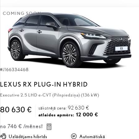
COMING SOON
#J166334468
LEXUS RX PLUG-IN HYBRID
Executive 2.5 LHD e-CVT (Pilnpiedziņa) (136 kW)
92 630 €
80 630 €
sākotnējā cena:
12 000 €
atlaides apmērs:
no
746 €
/mēnesī
Uzlādējams hibrīds
Automātiskā
136 kW