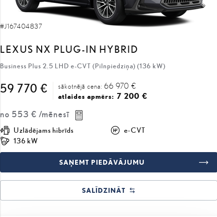
#J167404837
LEXUS NX PLUG-IN HYBRID
Business Plus 2.5 LHD e-CVT (Pilnpiedziņa) (136 kW)
66 970 €
59 770 €
sākotnējā cena:
7 200 €
atlaides apmērs:
no
553 €
/mēnesī
Uzlādējams hibrīds
e-CVT
136 kW
SAŅEMT PIEDĀVĀJUMU
SALĪDZINĀT
COMING SOON