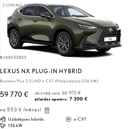
#J168330833
LEXUS NX PLUG-IN HYBRID
Business Plus 2.5 LHD e-CVT (Pilnpiedziņa) (136 kW)
66 970 €
59 770 €
sākotnējā cena:
7 200 €
atlaides apmērs:
no
553 €
/mēnesī
Uzlādējams hibrīds
e-CVT
136 kW
SAŅEMT PIEDĀVĀJUMU