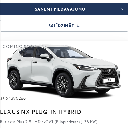
SALĪDZINĀT
COMING SOON
#J164395286
LEXUS NX PLUG-IN HYBRID
Business Plus 2.5 LHD e-CVT (Pilnpiedziņa) (136 kW)
67 510 €
60 310 €
sākotnējā cena:
7 200 €
atlaides apmērs: