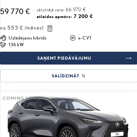
7 200 €
atlaides apmērs:
no
553 €
/mēnesī
Uzlādējams hibrīds
e-CVT
136 kW
SAŅEMT PIEDĀVĀJUMU
SALĪDZINĀT
COMING SOON