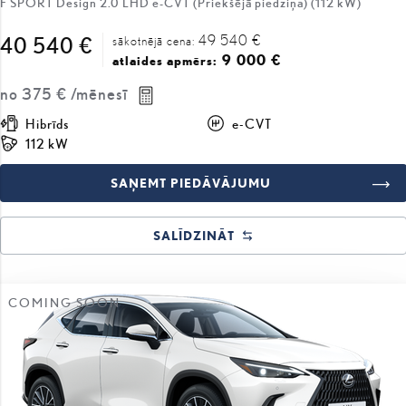
49 540 €
40 540 €
sākotnējā cena:
9 000 €
atlaides apmērs:
no
375 €
/mēnesī
Hibrīds
e-CVT
112 kW
SAŅEMT PIEDĀVĀJUMU
SALĪDZINĀT
COMING SOON