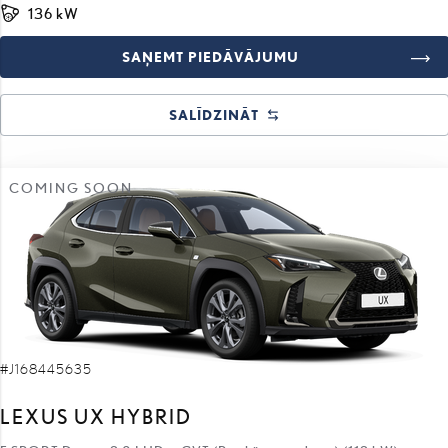
SAŅEMT PIEDĀVĀJUMU
SALĪDZINĀT
COMING SOON
#J168445635
LEXUS UX HYBRID
F SPORT Design 2.0 LHD e-CVT (Priekšējā piedziņa) (112 kW)