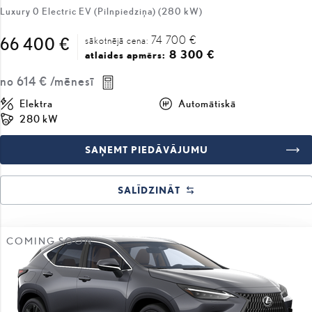
74 700 €
66 400 €
sākotnējā cena:
8 300 €
atlaides apmērs:
no
614 €
/mēnesī
Elektra
Automātiskā
280 kW
SAŅEMT PIEDĀVĀJUMU
SALĪDZINĀT
COMING SOON