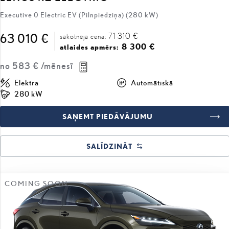
71 310 €
63 010 €
sākotnējā cena:
8 300 €
atlaides apmērs:
no
583 €
/mēnesī
Elektra
Automātiskā
280 kW
SAŅEMT PIEDĀVĀJUMU
SALĪDZINĀT
COMING SOON