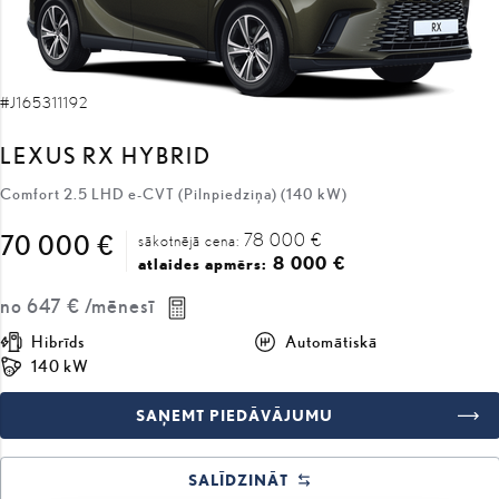
#J165311192
LEXUS RX HYBRID
Comfort 2.5 LHD e-CVT (Pilnpiedziņa) (140 kW)
78 000 €
70 000 €
sākotnējā cena:
8 000 €
atlaides apmērs:
no
647 €
/mēnesī
Hibrīds
Automātiskā
140 kW
SAŅEMT PIEDĀVĀJUMU
SALĪDZINĀT