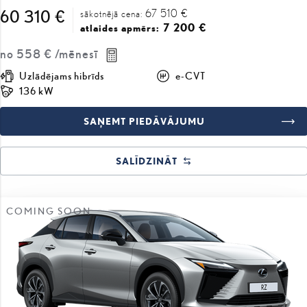
no
558 €
/mēnesī
Uzlādējams hibrīds
e-CVT
136 kW
SAŅEMT PIEDĀVĀJUMU
SALĪDZINĀT
COMING SOON
#J15N350512