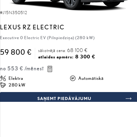
LEXUS RZ ELECTRIC
Executive 0 Electric EV (Pilnpiedziņa) (280 kW)
68 100 €
59 800 €
sākotnējā cena:
8 300 €
atlaides apmērs:
no
553 €
/mēnesī
Elektra
Automātiskā
280 kW
SAŅEMT PIEDĀVĀJUMU
SALĪDZINĀT
COMING SOON