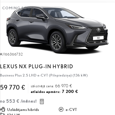
#J166366732
LEXUS NX PLUG-IN HYBRID
Business Plus 2.5 LHD e-CVT (Pilnpiedziņa) (136 kW)
66 970 €
59 770 €
sākotnējā cena:
7 200 €
atlaides apmērs:
no
553 €
/mēnesī
Uzlādējams hibrīds
e-CVT
136 kW