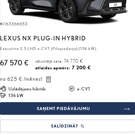
#J163366653
LEXUS NX PLUG-IN HYBRID
Executive 2.5 LHD e-CVT (Pilnpiedziņa) (136 kW)
74 770 €
67 570 €
sākotnējā cena:
7 200 €
atlaides apmērs:
no
625 €
/mēnesī
Uzlādējams hibrīds
e-CVT
136 kW
SAŅEMT PIEDĀVĀJUMU
SALĪDZINĀT