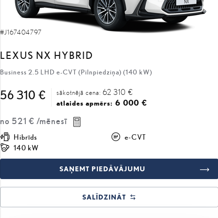
#J167404797
LEXUS NX HYBRID
Business 2.5 LHD e-CVT (Pilnpiedziņa) (140 kW)
62 310 €
56 310 €
sākotnējā cena:
6 000 €
atlaides apmērs:
no
521 €
/mēnesī
Hibrīds
e-CVT
140 kW
SAŅEMT PIEDĀVĀJUMU
SALĪDZINĀT
COMING SOON