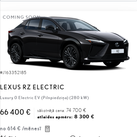
COMING SOON
#J163352185
LEXUS RZ ELECTRIC
Luxury 0 Electric EV (Pilnpiedziņa) (280 kW)
74 700 €
66 400 €
sākotnējā cena:
8 300 €
atlaides apmērs:
no
614 €
/mēnesī
Elektra
Automātiskā
280 kW