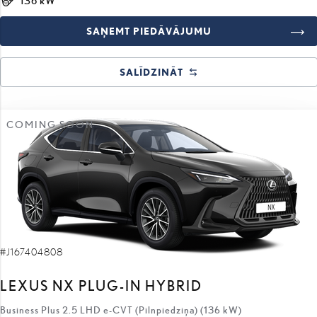
SAŅEMT PIEDĀVĀJUMU
SALĪDZINĀT
COMING SOON
#J167404808
LEXUS NX PLUG-IN HYBRID
Business Plus 2.5 LHD e-CVT (Pilnpiedziņa) (136 kW)
66 970 €
59 770 €
sākotnējā cena: