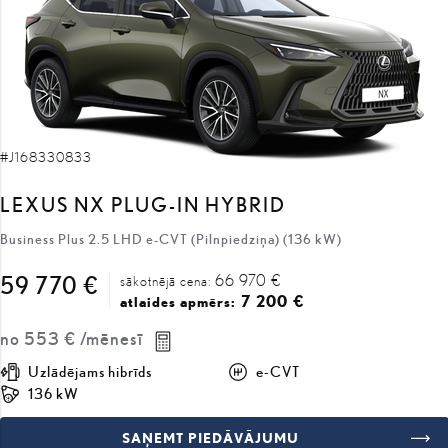
#J168330833
LEXUS NX PLUG-IN HYBRID
Business Plus 2.5 LHD e-CVT (Pilnpiedziņa) (136 kW)
66 970 €
59 770 €
sākotnējā cena:
7 200 €
atlaides apmērs:
no
553 €
/mēnesī
Uzlādējams hibrīds
e-CVT
136 kW
SAŅEMT PIEDĀVĀJUMU