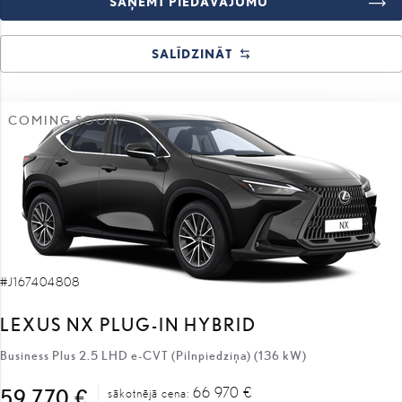
SAŅEMT PIEDĀVĀJUMU
SALĪDZINĀT
COMING SOON
#J167404808
LEXUS NX PLUG-IN HYBRID
Business Plus 2.5 LHD e-CVT (Pilnpiedziņa) (136 kW)
66 970 €
59 770 €
sākotnējā cena: