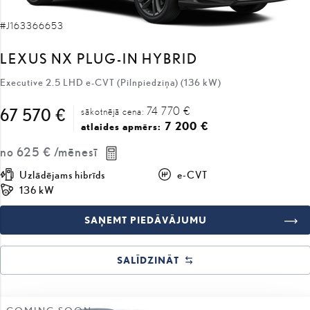
#J163366653
LEXUS NX PLUG-IN HYBRID
Executive 2.5 LHD e-CVT (Pilnpiedziņa) (136 kW)
74 770 €
67 570 €
sākotnējā cena:
7 200 €
atlaides apmērs:
no
625 €
/mēnesī
Uzlādējams hibrīds
e-CVT
136 kW
SAŅEMT PIEDĀVĀJUMU
SALĪDZINĀT