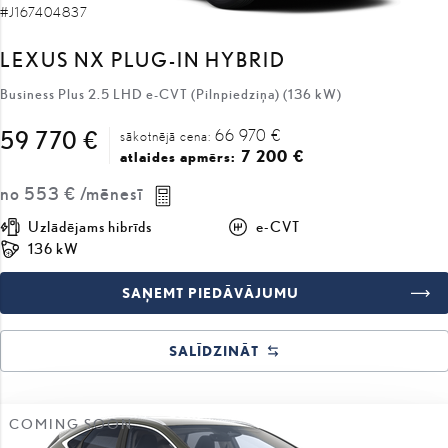
#J167404837
LEXUS NX PLUG-IN HYBRID
Business Plus 2.5 LHD e-CVT (Pilnpiedziņa) (136 kW)
66 970 €
59 770 €
sākotnējā cena:
7 200 €
atlaides apmērs:
no
553 €
/mēnesī
Uzlādējams hibrīds
e-CVT
136 kW
SAŅEMT PIEDĀVĀJUMU
SALĪDZINĀT
COMING SOON