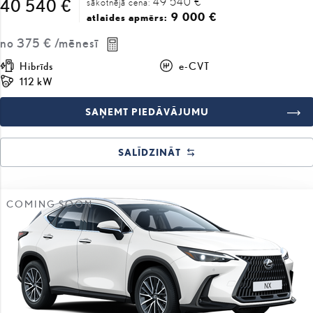
49 540 €
40 540 €
sākotnējā cena:
9 000 €
atlaides apmērs:
no
375 €
/mēnesī
Hibrīds
e-CVT
112 kW
SAŅEMT PIEDĀVĀJUMU
SALĪDZINĀT
COMING SOON