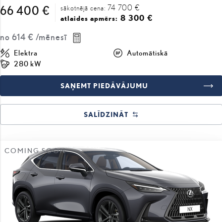
74 700 €
66 400 €
sākotnējā cena:
8 300 €
atlaides apmērs:
no
614 €
/mēnesī
Elektra
Automātiskā
280 kW
SAŅEMT PIEDĀVĀJUMU
SALĪDZINĀT
COMING SOON