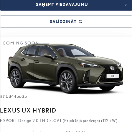
SAŅEMT PIEDĀVĀJUMU
SALĪDZINĀT
COMING SOON
#J168445635
LEXUS UX HYBRID
F SPORT Design 2.0 LHD e-CVT (Priekšējā piedziņa) (112 kW)