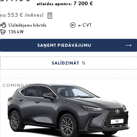
7 200 €
atlaides apmērs:
no
553 €
/mēnesī
Uzlādējams hibrīds
e-CVT
136 kW
SAŅEMT PIEDĀVĀJUMU
SALĪDZINĀT
COMING SOON