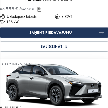
no
558 €
/mēnesī
Uzlādējams hibrīds
e-CVT
136 kW
SAŅEMT PIEDĀVĀJUMU
SALĪDZINĀT
COMING SOON
#J15N350512