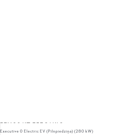
SAŅEMT PIEDĀVĀJUMU
SALĪDZINĀT
NOLIKTAVĀ
#J15N350717
LEXUS RZ ELECTRIC
Executive 0 Electric EV (Pilnpiedziņa) (280 kW)