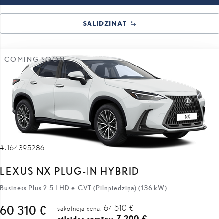
SALĪDZINĀT
COMING SOON
#J164395286
LEXUS NX PLUG-IN HYBRID
Business Plus 2.5 LHD e-CVT (Pilnpiedziņa) (136 kW)
67 510 €
60 310 €
sākotnējā cena:
7 200 €
atlaides apmērs: