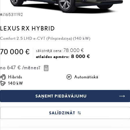
#J165311192
LEXUS RX HYBRID
Comfort 2.5 LHD e-CVT (Pilnpiedziņa) (140 kW)
78 000 €
70 000 €
sākotnējā cena:
8 000 €
atlaides apmērs:
no
647 €
/mēnesī
Hibrīds
Automātiskā
140 kW
SAŅEMT PIEDĀVĀJUMU
SALĪDZINĀT