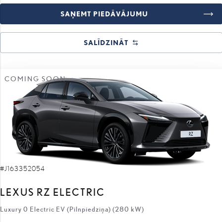
SAŅEMT PIEDĀVĀJUMU
SALĪDZINĀT
COMING SOON
#J163352054
LEXUS RZ ELECTRIC
Luxury 0 Electric EV (Pilnpiedziņa) (280 kW)