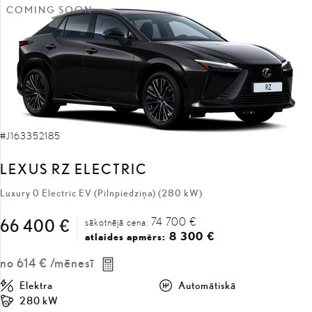
COMING SOON
#J163352185
LEXUS RZ ELECTRIC
Luxury 0 Electric EV (Pilnpiedziņa) (280 kW)
74 700 €
66 400 €
sākotnējā cena:
8 300 €
atlaides apmērs:
no
614 €
/mēnesī
Elektra
Automātiskā
280 kW