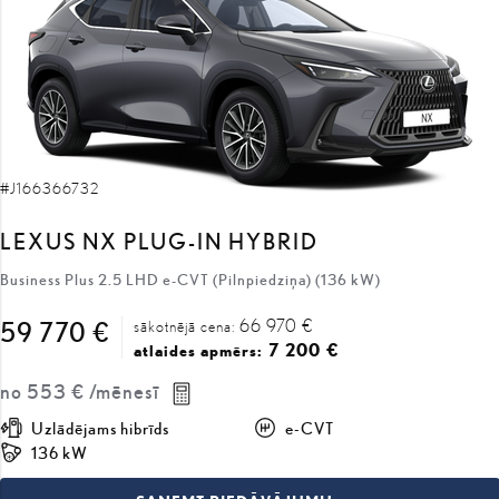
#J166366732
LEXUS NX PLUG-IN HYBRID
Business Plus 2.5 LHD e-CVT (Pilnpiedziņa) (136 kW)
66 970 €
59 770 €
sākotnējā cena:
7 200 €
atlaides apmērs:
no
553 €
/mēnesī
Uzlādējams hibrīds
e-CVT
136 kW