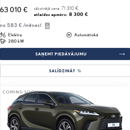
71 310 €
63 010 €
sākotnējā cena:
8 300 €
atlaides apmērs:
no
583 €
/mēnesī
Elektra
Automātiskā
280 kW
SAŅEMT PIEDĀVĀJUMU
SALĪDZINĀT
COMING SOON