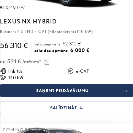
#J167404797
LEXUS NX HYBRID
Business 2.5 LHD e-CVT (Pilnpiedziņa) (140 kW)
62 310 €
56 310 €
sākotnējā cena:
6 000 €
atlaides apmērs:
no
521 €
/mēnesī
Hibrīds
e-CVT
140 kW
SAŅEMT PIEDĀVĀJUMU
SALĪDZINĀT
COMING SOON