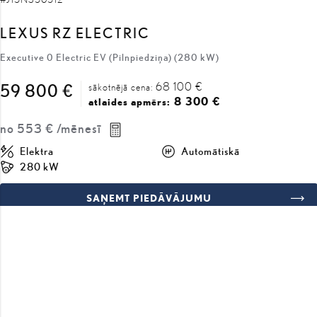
LEXUS RZ ELECTRIC
Executive 0 Electric EV (Pilnpiedziņa) (280 kW)
68 100 €
59 800 €
sākotnējā cena:
8 300 €
atlaides apmērs:
no
553 €
/mēnesī
Elektra
Automātiskā
280 kW
SAŅEMT PIEDĀVĀJUMU
SALĪDZINĀT
COMING SOON