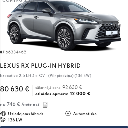
COMING SOON
#J166334468
LEXUS RX PLUG-IN HYBRID
Executive 2.5 LHD e-CVT (Pilnpiedziņa) (136 kW)
92 630 €
80 630 €
sākotnējā cena:
12 000 €
atlaides apmērs:
no
746 €
/mēnesī
Uzlādējams hibrīds
Automātiskā
136 kW