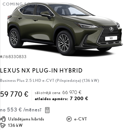
COMING SOON
#J168330833
LEXUS NX PLUG-IN HYBRID
Business Plus 2.5 LHD e-CVT (Pilnpiedziņa) (136 kW)
66 970 €
59 770 €
sākotnējā cena:
7 200 €
atlaides apmērs:
no
553 €
/mēnesī
Uzlādējams hibrīds
e-CVT
136 kW