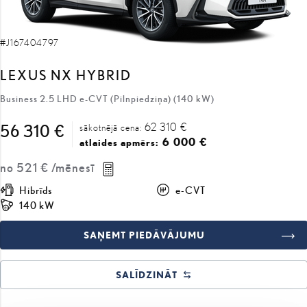
#J167404797
LEXUS NX HYBRID
Business 2.5 LHD e-CVT (Pilnpiedziņa) (140 kW)
62 310 €
56 310 €
sākotnējā cena:
6 000 €
atlaides apmērs:
no
521 €
/mēnesī
Hibrīds
e-CVT
140 kW
SAŅEMT PIEDĀVĀJUMU
SALĪDZINĀT