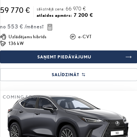
66 970 €
59 770 €
sākotnējā cena:
7 200 €
atlaides apmērs:
no
553 €
/mēnesī
Uzlādējams hibrīds
e-CVT
136 kW
SAŅEMT PIEDĀVĀJUMU
SALĪDZINĀT
COMING SOON