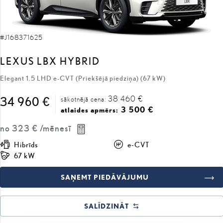
#J168371625
LEXUS LBX HYBRID
Elegant 1.5 LHD e-CVT (Priekšējā piedziņa) (67 kW)
38 460 €
34 960 €
sākotnējā cena:
3 500 €
atlaides apmērs:
no
323 €
/mēnesī
Hibrīds
e-CVT
67 kW
SAŅEMT PIEDĀVĀJUMU
SALĪDZINĀT