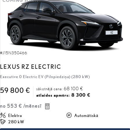
COMING SOON
#J15N350466
LEXUS RZ ELECTRIC
Executive 0 Electric EV (Pilnpiedziņa) (280 kW)
68 100 €
59 800 €
sākotnējā cena:
8 300 €
atlaides apmērs:
no
553 €
/mēnesī
Elektra
Automātiskā
280 kW