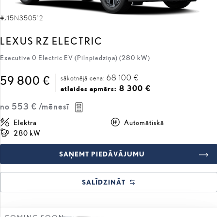
#J15N350512
LEXUS RZ ELECTRIC
Executive 0 Electric EV (Pilnpiedziņa) (280 kW)
68 100 €
59 800 €
sākotnējā cena:
8 300 €
atlaides apmērs:
no
553 €
/mēnesī
Elektra
Automātiskā
280 kW
SAŅEMT PIEDĀVĀJUMU
SALĪDZINĀT