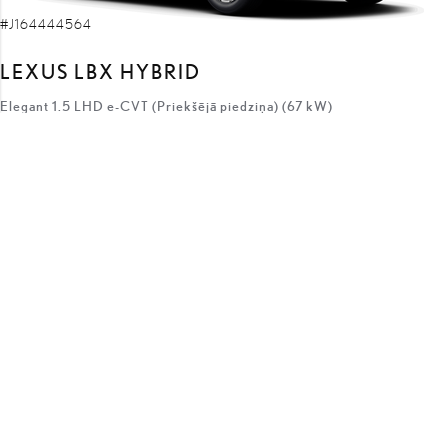
#J164444564
LEXUS LBX HYBRID
Elegant 1.5 LHD e-CVT (Priekšējā piedziņa) (67 kW)
38 460 €
34 960 €
sākotnējā cena:
3 500 €
atlaides apmērs:
no
323 €
/mēnesī
Hibrīds
e-CVT
67 kW
SAŅEMT PIEDĀVĀJUMU
SALĪDZINĀT
COMING SOON