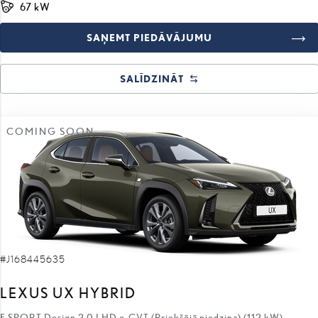
67 kW
SAŅEMT PIEDĀVĀJUMU
SALĪDZINĀT
COMING SOON
#J168445635
LEXUS UX HYBRID
F SPORT Design 2.0 LHD e-CVT (Priekšējā piedziņa) (112 kW)