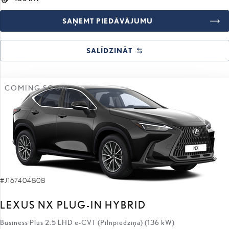
SAŅEMT PIEDĀVĀJUMU
SALĪDZINĀT
COMING SOON
#J167404808
LEXUS NX PLUG-IN HYBRID
Business Plus 2.5 LHD e-CVT (Pilnpiedziņa) (136 kW)