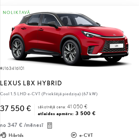
NOLIKTAVĀ
#J163416101
LEXUS LBX HYBRID
Cool 1.5 LHD e-CVT (Priekšējā piedziņa) (67 kW)
41 050 €
37 550 €
sākotnējā cena:
3 500 €
atlaides apmērs:
no
347 €
/mēnesī
Hibrīds
e-CVT