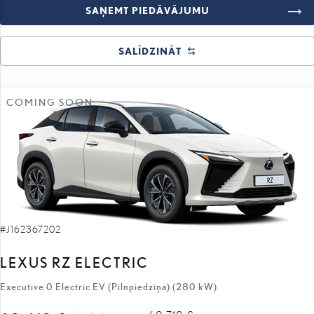
SAŅEMT PIEDĀVĀJUMU
SALĪDZINĀT
COMING SOON
#J162367202
LEXUS RZ ELECTRIC
Executive 0 Electric EV (Pilnpiedziņa) (280 kW)