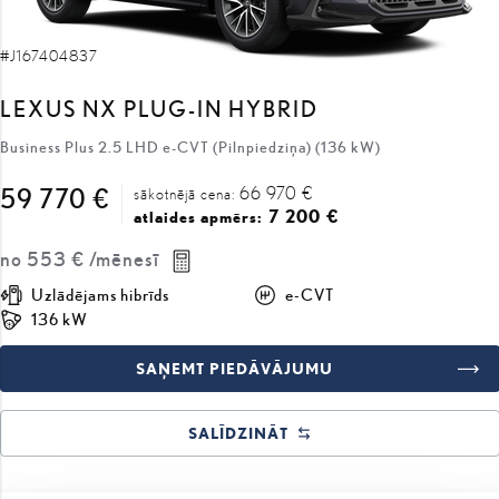
#J167404837
LEXUS NX PLUG-IN HYBRID
Business Plus 2.5 LHD e-CVT (Pilnpiedziņa) (136 kW)
66 970 €
59 770 €
sākotnējā cena:
7 200 €
atlaides apmērs:
no
553 €
/mēnesī
Uzlādējams hibrīds
e-CVT
136 kW
SAŅEMT PIEDĀVĀJUMU
SALĪDZINĀT