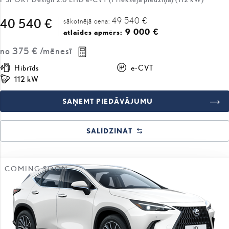
49 540 €
40 540 €
sākotnējā cena:
9 000 €
atlaides apmērs:
no
375 €
/mēnesī
Hibrīds
e-CVT
112 kW
SAŅEMT PIEDĀVĀJUMU
SALĪDZINĀT
COMING SOON