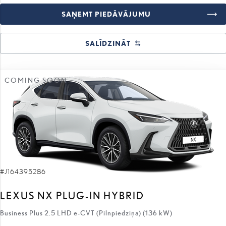
SAŅEMT PIEDĀVĀJUMU
SALĪDZINĀT
COMING SOON
#J164395286
LEXUS NX PLUG-IN HYBRID
Business Plus 2.5 LHD e-CVT (Pilnpiedziņa) (136 kW)