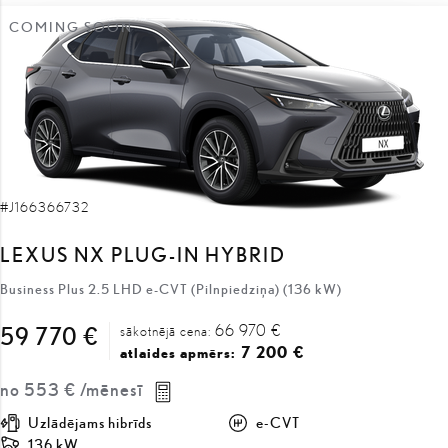
COMING SOON
#J166366732
LEXUS NX PLUG-IN HYBRID
Business Plus 2.5 LHD e-CVT (Pilnpiedziņa) (136 kW)
66 970 €
59 770 €
sākotnējā cena:
7 200 €
atlaides apmērs:
no
553 €
/mēnesī
Uzlādējams hibrīds
e-CVT
136 kW