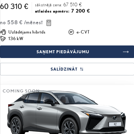
67 510 €
60 310 €
sākotnējā cena:
7 200 €
atlaides apmērs:
no
558 €
/mēnesī
Uzlādējams hibrīds
e-CVT
136 kW
SAŅEMT PIEDĀVĀJUMU
SALĪDZINĀT
COMING SOON