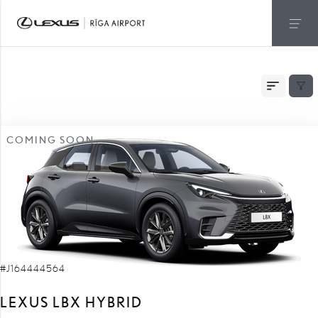
NOLIKTAVĀ
COMING SOON
#J164444564
LEXUS LBX HYBRID