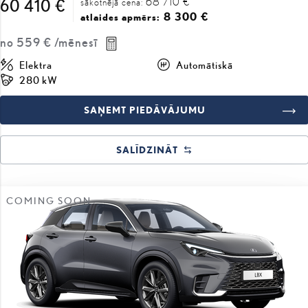
68 710 €
60 410 €
sākotnējā cena:
8 300 €
atlaides apmērs:
no
559 €
/mēnesī
Elektra
Automātiskā
280 kW
SAŅEMT PIEDĀVĀJUMU
SALĪDZINĀT
COMING SOON