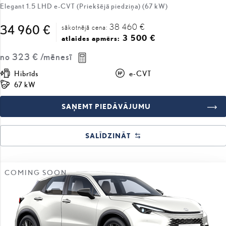
Elegant 1.5 LHD e-CVT (Priekšējā piedziņa) (67 kW)
38 460 €
34 960 €
sākotnējā cena:
3 500 €
atlaides apmērs:
no
323 €
/mēnesī
Hibrīds
e-CVT
67 kW
SAŅEMT PIEDĀVĀJUMU
SALĪDZINĀT
COMING SOON