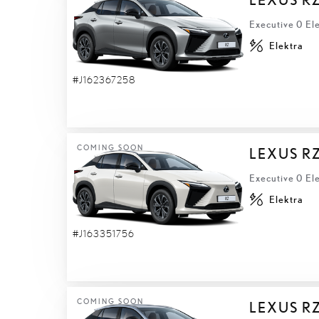
Executive 0 El
Elektra
#J162367258
COMING SOON
LEXUS R
Executive 0 El
Elektra
#J163351756
COMING SOON
LEXUS R