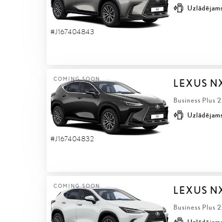
Uzlādējams
#J167404843
COMING SOON
LEXUS N
Business Plus 
Uzlādējams
#J167404832
COMING SOON
LEXUS N
Business Plus 
Uzlādējams