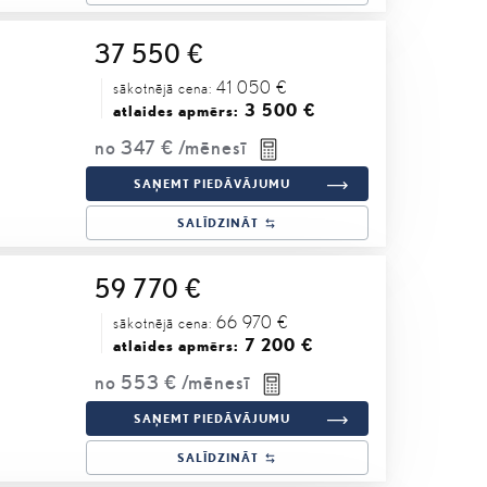
37 550 €
41 050 €
sākotnējā cena:
3 500 €
atlaides apmērs:
no
347 €
/mēnesī
SAŅEMT PIEDĀVĀJUMU
SALĪDZINĀT
59 770 €
66 970 €
sākotnējā cena:
7 200 €
atlaides apmērs:
no
553 €
/mēnesī
SAŅEMT PIEDĀVĀJUMU
SALĪDZINĀT