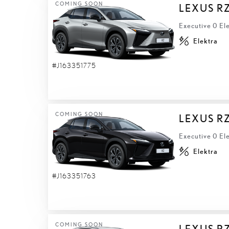
COMING SOON
LEXUS R
Executive 0 El
Elektra
#J163351775
COMING SOON
LEXUS R
Executive 0 El
Elektra
#J163351763
COMING SOON
LEXUS R