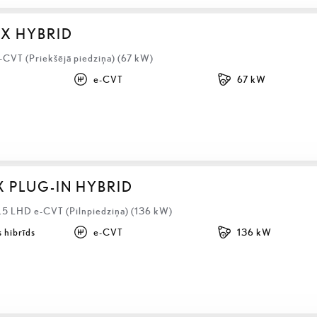
BX HYBRID
-CVT (Priekšējā piedziņa) (67 kW)
e-CVT
67 kW
X PLUG-IN HYBRID
2.5 LHD e-CVT (Pilnpiedziņa) (136 kW)
 hibrīds
e-CVT
136 kW