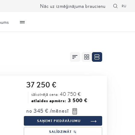
Nāc uz izmēģinājuma braucienu
RU
mums
37 250 €
40 750 €
sākotnējā cena:
3 500 €
atlaides apmērs:
no
345 €
/mēnesī
SAŅEMT PIEDĀVĀJUMU
SALĪDZINĀT