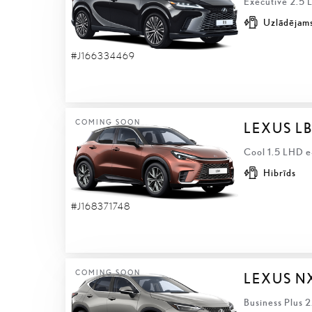
Executive 2.5 
Uzlādējams
#J166334469
COMING SOON
LEXUS L
Cool 1.5 LHD e
Hibrīds
#J168371748
COMING SOON
LEXUS N
Business Plus 