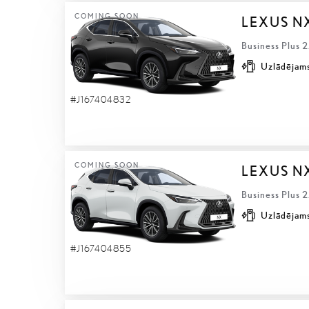
COMING SOON
LEXUS N
Business Plus 
Uzlādējams
#J167404832
COMING SOON
LEXUS N
Business Plus 
Uzlādējams
#J167404855