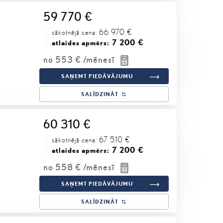
59 770 €
66 970 €
sākotnējā cena:
7 200 €
atlaides apmērs:
no
553 €
/mēnesī
SAŅEMT PIEDĀVĀJUMU
SALĪDZINĀT
60 310 €
67 510 €
sākotnējā cena:
7 200 €
atlaides apmērs:
no
558 €
/mēnesī
SAŅEMT PIEDĀVĀJUMU
SALĪDZINĀT