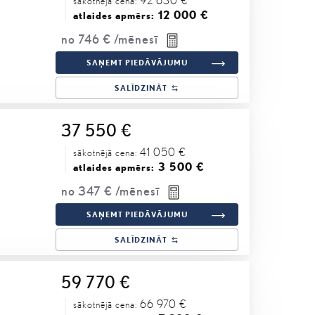
sākotnējā cena:
12 000 €
atlaides apmērs:
no
746 €
/mēnesī
SAŅEMT PIEDĀVĀJUMU
SALĪDZINĀT
37 550 €
41 050 €
sākotnējā cena:
3 500 €
atlaides apmērs:
no
347 €
/mēnesī
SAŅEMT PIEDĀVĀJUMU
SALĪDZINĀT
59 770 €
66 970 €
sākotnējā cena: