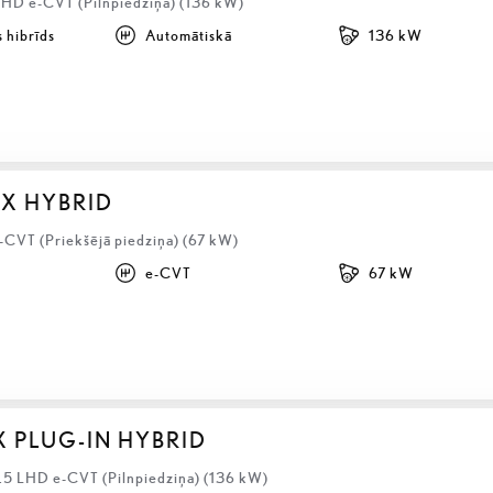
LHD e-CVT (Pilnpiedziņa) (136 kW)
 hibrīds
Automātiskā
136 kW
BX HYBRID
-CVT (Priekšējā piedziņa) (67 kW)
e-CVT
67 kW
X PLUG-IN HYBRID
2.5 LHD e-CVT (Pilnpiedziņa) (136 kW)