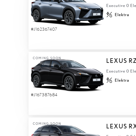
Executive 0 El
Elektra
#J162367407
COMING SOON
LEXUS R
Executive 0 El
Elektra
#J167387684
COMING SOON
LEXUS R