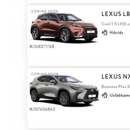
COMING SOON
LEXUS L
Cool 1.5 LHD e
Hibrīds
#J168371748
COMING SOON
LEXUS N
Business Plus 
Uzlādējams
#J167404843