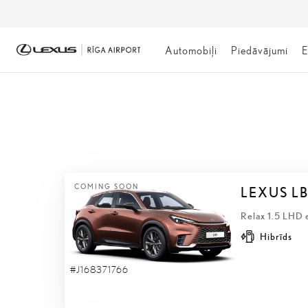
Automobiļi
Piedāvājumi
E
NOLIKTAVĀ
COMING SOON
LEXUS L
Relax 1.5 LHD 
Hibrīds
#J168371766