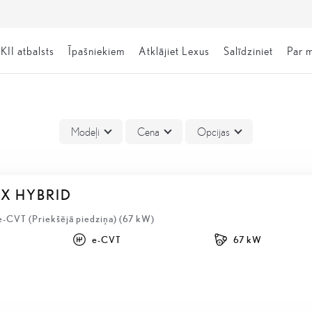
KII atbalsts
Īpašniekiem
Atklājiet Lexus
Salīdziniet
Par 
Modeļi
Cena
Opcijas
BX HYBRID
e-CVT (Priekšējā piedziņa) (67 kW)
e-CVT
67 kW