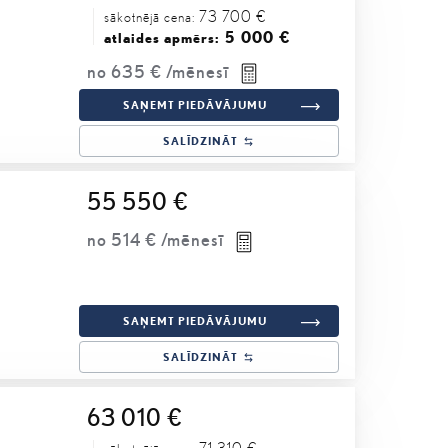
73 700 €
sākotnējā cena:
5 000 €
atlaides apmērs:
no
635 €
/mēnesī
SAŅEMT PIEDĀVĀJUMU
SALĪDZINĀT
55 550 €
no
514 €
/mēnesī
SAŅEMT PIEDĀVĀJUMU
SALĪDZINĀT
63 010 €
71 310 €