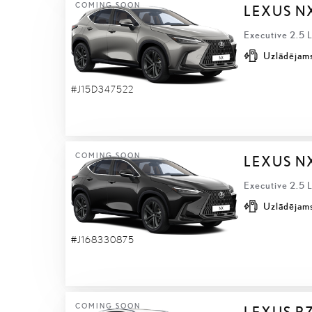
COMING SOON
LEXUS N
Executive 2.5 
Uzlādējams
#J15D347522
COMING SOON
LEXUS N
Executive 2.5 
Uzlādējams
#J168330875
COMING SOON
LEXUS R