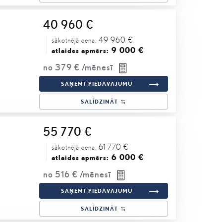
40 960 €
49 960 €
sākotnējā cena:
9 000 €
atlaides apmērs:
no
379 €
/mēnesī
SAŅEMT PIEDĀVĀJUMU
SALĪDZINĀT
55 770 €
61 770 €
sākotnējā cena:
6 000 €
atlaides apmērs:
no
516 €
/mēnesī
SAŅEMT PIEDĀVĀJUMU
SALĪDZINĀT