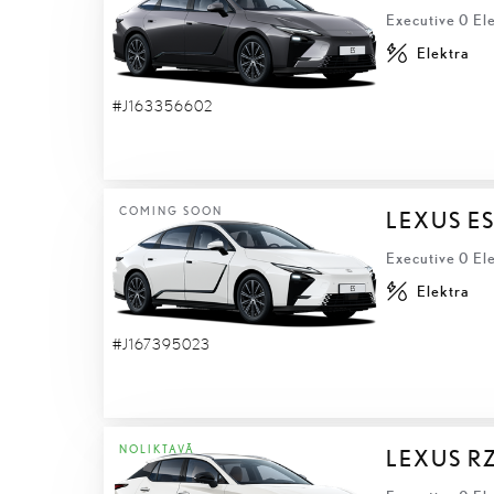
Executive 0 Ele
Elektra
#J163356602
COMING SOON
LEXUS ES
Executive 0 Ele
Elektra
#J167395023
NOLIKTAVĀ
LEXUS R