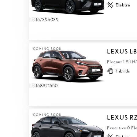
Elektra
#J167395039
COMING SOON
LEXUS L
Elegant 1.5 LH
Hibrīds
#J168371650
COMING SOON
LEXUS R
Executive 0 El
Elektra