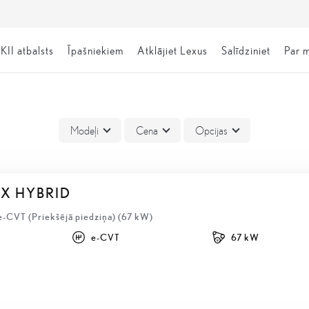
KII atbalsts
Īpašniekiem
Atklājiet Lexus
Salīdziniet
Par 
Modeļi
Cena
Opcijas
BX HYBRID
e-CVT (Priekšējā piedziņa) (67 kW)
e-CVT
67 kW