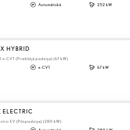
Automātiskā
252 kW
BX HYBRID
D e-CVT (Priekšējā piedziņa) (67 kW)
e-CVT
67 kW
Z ELECTRIC
ectric EV (Pilnpiedziņa) (280 kW)
Automātiskā
280 kW