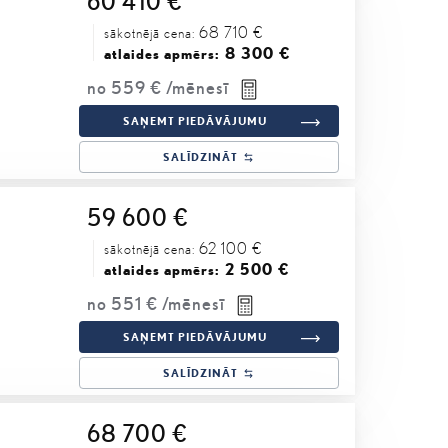
60 410 €
68 710 €
sākotnējā cena:
8 300 €
atlaides apmērs:
no
559 €
/mēnesī
SAŅEMT PIEDĀVĀJUMU
SALĪDZINĀT
59 600 €
62 100 €
sākotnējā cena:
2 500 €
atlaides apmērs:
no
551 €
/mēnesī
SAŅEMT PIEDĀVĀJUMU
SALĪDZINĀT
68 700 €