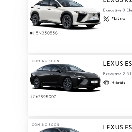
Executive 0 El
Elektra
#J15N350558
COMING SOON
LEXUS E
Executive 2.5 
Hibrīds
#J167395007
COMING SOON
LEXUS ES