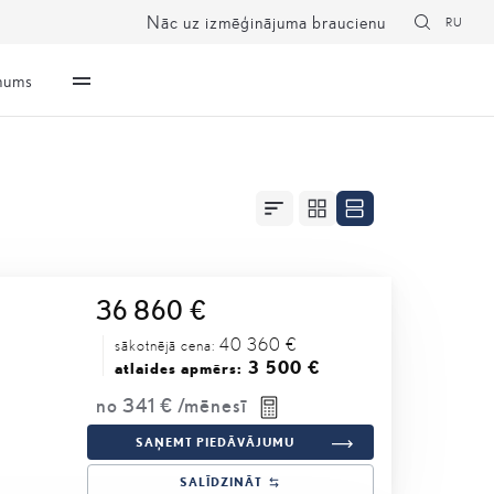
Nāc uz izmēģinājuma braucienu
RU
mums
36 860 €
40 360 €
sākotnējā cena:
3 500 €
atlaides apmērs:
no
341 €
/mēnesī
SAŅEMT PIEDĀVĀJUMU
SALĪDZINĀT