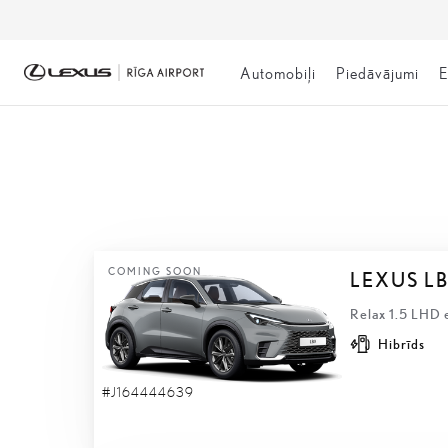
Automobiļi
Piedāvājumi
E
NOLIKTAVĀ
COMING SOON
LEXUS L
Relax 1.5 LHD 
Hibrīds
#J164444639