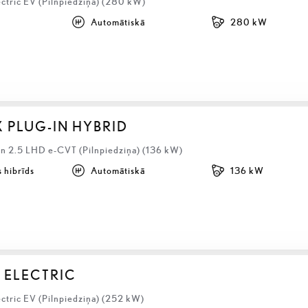
ectric EV (Pilnpiedziņa) (280 kW)
Automātiskā
280 kW
X PLUG-IN HYBRID
 2.5 LHD e-CVT (Pilnpiedziņa) (136 kW)
 hibrīds
Automātiskā
136 kW
 ELECTRIC
ctric EV (Pilnpiedziņa) (252 kW)