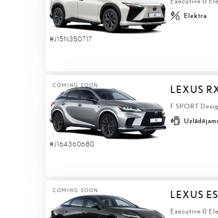
Executive 0 El
Elektra
#J15N350717
COMING SOON
LEXUS R
F SPORT Design
Uzlādējams
#J164360680
COMING SOON
LEXUS ES
Executive 0 Ele