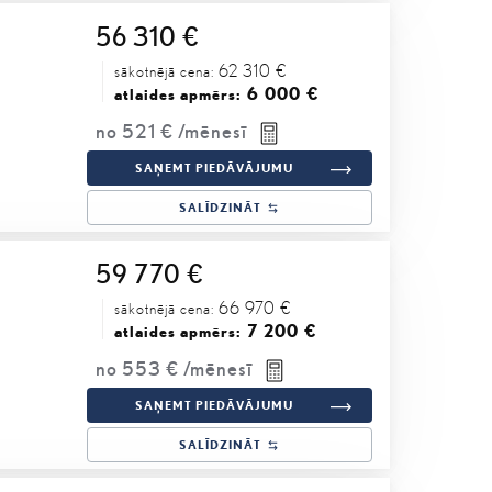
56 310 €
62 310 €
sākotnējā cena:
6 000 €
atlaides apmērs:
no
521 €
/mēnesī
SAŅEMT PIEDĀVĀJUMU
SALĪDZINĀT
59 770 €
66 970 €
sākotnējā cena:
7 200 €
atlaides apmērs:
no
553 €
/mēnesī
SAŅEMT PIEDĀVĀJUMU
SALĪDZINĀT