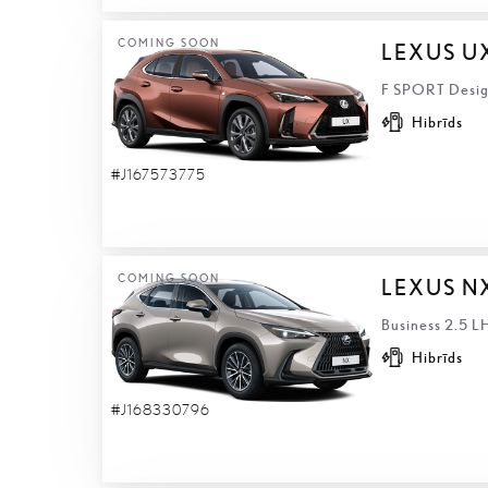
COMING SOON
LEXUS U
F SPORT Design
Hibrīds
#J167573775
COMING SOON
LEXUS N
Business 2.5 L
Hibrīds
#J168330796