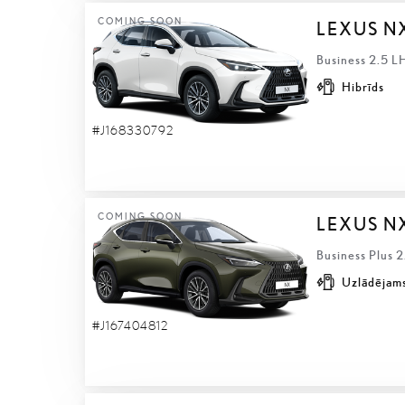
COMING SOON
LEXUS N
Business 2.5 L
Hibrīds
#J168330792
COMING SOON
LEXUS N
Business Plus 
Uzlādējams
#J167404812