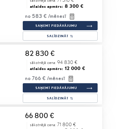
sākotnējā cena:
8 300 €
atlaides apmērs:
no
583 €
/mēnesī
SAŅEMT PIEDĀVĀJUMU
SALĪDZINĀT
82 830 €
94 830 €
sākotnējā cena:
12 000 €
atlaides apmērs:
no
766 €
/mēnesī
SAŅEMT PIEDĀVĀJUMU
SALĪDZINĀT
66 800 €
71 800 €
sākotnējā cena: