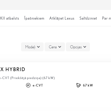
KII atbalsts
Īpašniekiem
Atklājiet Lexus
Salīdziniet
Par 
Modeļi
Cena
Opcijas
BX HYBRID
e-CVT (Priekšējā piedziņa) (67 kW)
e-CVT
67 kW