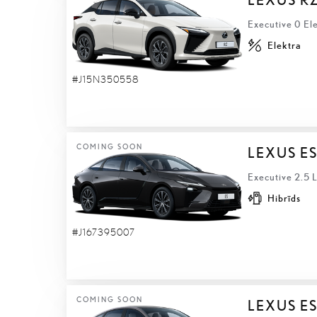
Executive 0 El
Elektra
#J15N350558
COMING SOON
LEXUS E
Executive 2.5 
Hibrīds
#J167395007
COMING SOON
LEXUS ES