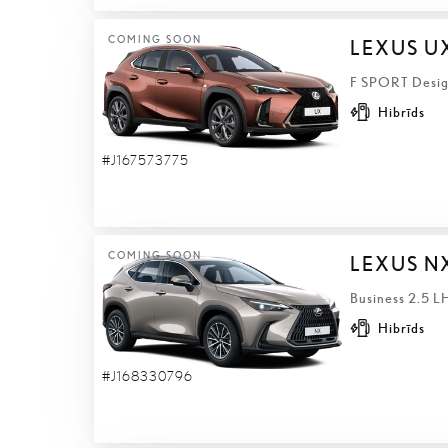
COMING SOON
LEXUS U
F SPORT Design
Hibrīds
#J167573775
COMING SOON
LEXUS N
Business 2.5 L
Hibrīds
#J168330796