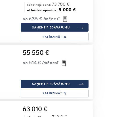
73 700 €
sākotnējā cena:
5 000 €
atlaides apmērs:
no
635 €
/mēnesī
SAŅEMT PIEDĀVĀJUMU
SALĪDZINĀT
55 550 €
no
514 €
/mēnesī
SAŅEMT PIEDĀVĀJUMU
SALĪDZINĀT
63 010 €
71 310 €