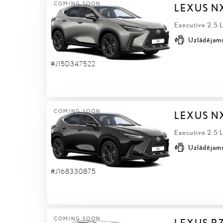
COMING SOON
LEXUS N
Executive 2.5 
Uzlādējams
#J15D347522
COMING SOON
LEXUS N
Executive 2.5 
Uzlādējams
#J168330875
COMING SOON
LEXUS R