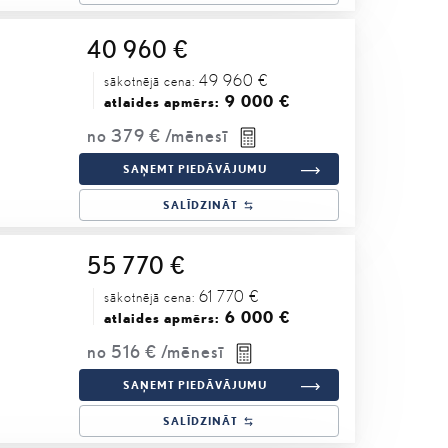
40 960 €
49 960 €
sākotnējā cena:
9 000 €
atlaides apmērs:
no
379 €
/mēnesī
SAŅEMT PIEDĀVĀJUMU
SALĪDZINĀT
55 770 €
61 770 €
sākotnējā cena:
6 000 €
atlaides apmērs:
no
516 €
/mēnesī
SAŅEMT PIEDĀVĀJUMU
SALĪDZINĀT