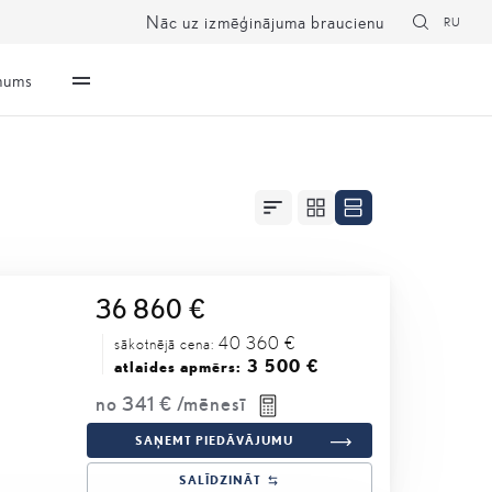
Nāc uz izmēģinājuma braucienu
RU
mums
36 860 €
40 360 €
sākotnējā cena:
3 500 €
atlaides apmērs:
no
341 €
/mēnesī
SAŅEMT PIEDĀVĀJUMU
SALĪDZINĀT