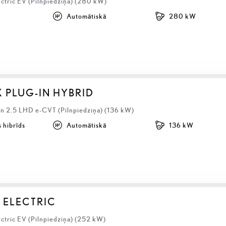
ectric EV (Pilnpiedziņa) (280 kW)
Automātiskā
280 kW
X PLUG-IN HYBRID
 2.5 LHD e-CVT (Pilnpiedziņa) (136 kW)
 hibrīds
Automātiskā
136 kW
 ELECTRIC
ctric EV (Pilnpiedziņa) (252 kW)