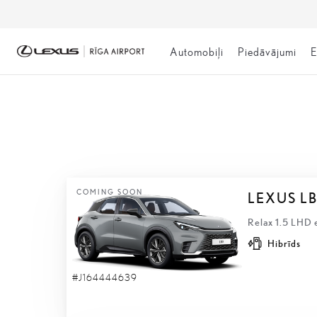
Automobiļi
Piedāvājumi
E
NOLIKTAVĀ
COMING SOON
LEXUS L
Relax 1.5 LHD 
Hibrīds
#J164444639