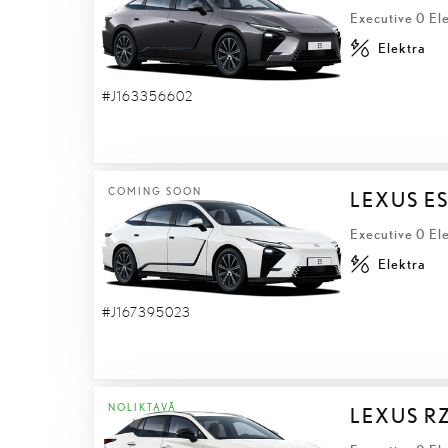
Executive 0 Ele
Elektra
#J163356602
COMING SOON
LEXUS ES
Executive 0 Ele
Elektra
#J167395023
NOLIKTAVĀ
LEXUS R