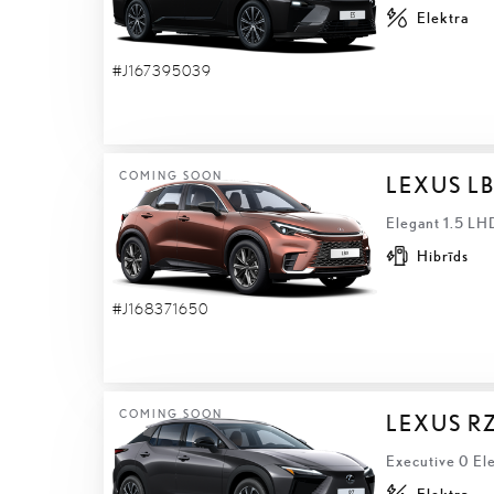
Elektra
#J167395039
COMING SOON
LEXUS L
Elegant 1.5 LH
Hibrīds
#J168371650
COMING SOON
LEXUS R
Executive 0 El
Elektra