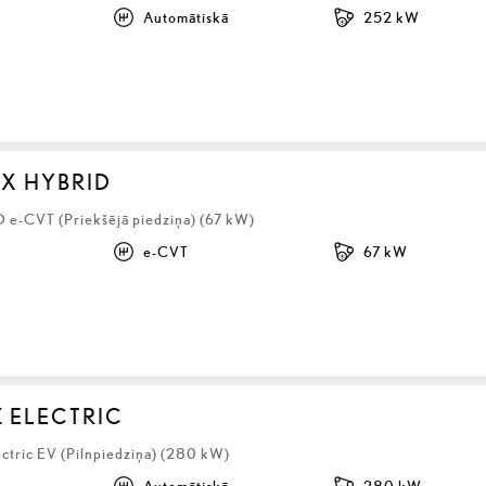
Automātiskā
252 kW
BX HYBRID
D e-CVT (Priekšējā piedziņa) (67 kW)
e-CVT
67 kW
Z ELECTRIC
ectric EV (Pilnpiedziņa) (280 kW)
Automātiskā
280 kW