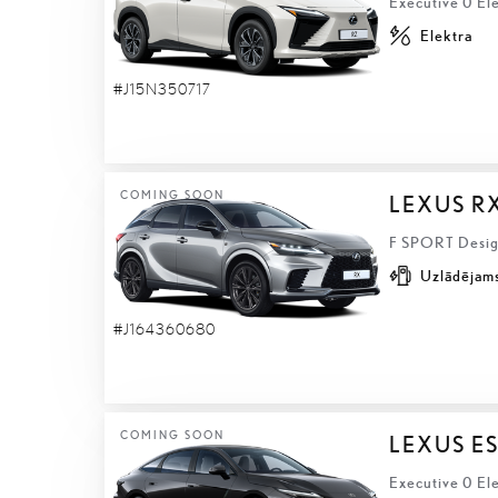
Executive 0 El
Elektra
#J15N350717
COMING SOON
LEXUS R
F SPORT Design
Uzlādējams
#J164360680
COMING SOON
LEXUS ES
Executive 0 Ele