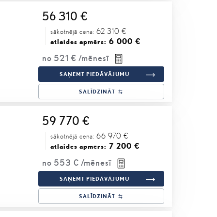
56 310 €
62 310 €
sākotnējā cena:
6 000 €
atlaides apmērs:
no
521 €
/mēnesī
SAŅEMT PIEDĀVĀJUMU
SALĪDZINĀT
59 770 €
66 970 €
sākotnējā cena:
7 200 €
atlaides apmērs:
no
553 €
/mēnesī
SAŅEMT PIEDĀVĀJUMU
SALĪDZINĀT