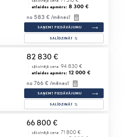
sākotnējā cena:
8 300 €
atlaides apmērs:
no
583 €
/mēnesī
SAŅEMT PIEDĀVĀJUMU
SALĪDZINĀT
82 830 €
94 830 €
sākotnējā cena:
12 000 €
atlaides apmērs:
no
766 €
/mēnesī
SAŅEMT PIEDĀVĀJUMU
SALĪDZINĀT
66 800 €
71 800 €
sākotnējā cena: