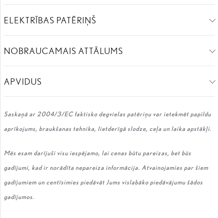
ELEKTRĪBAS PATĒRIŅŠ
NOBRAUCAMAIS ATTĀLUMS
APVIDUS
Saskaņā ar 2004/3/EC faktisko degvielas patēriņu var ietekmēt papildu
aprīkojums, braukšanas tehnika, lietderīgā slodze, ceļa un laika apstākļi.
Mēs esam darījuši visu iespējamo, lai cenas būtu pareizas, bet būs
gadījumi, kad ir norādīta nepareiza informācija. Atvainojamies par šiem
gadījumiem un centīsimies piedāvāt Jums vislabāko piedāvājumu šādos
gadījumos.