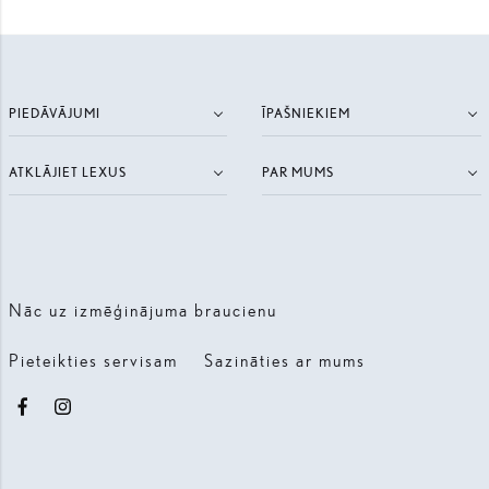
PIEDĀVĀJUMI
ĪPAŠNIEKIEM
ATKLĀJIET LEXUS
PAR MUMS
Nāc uz izmēģinājuma braucienu
Pieteikties servisam
Sazināties ar mums
Facebook
Instagram