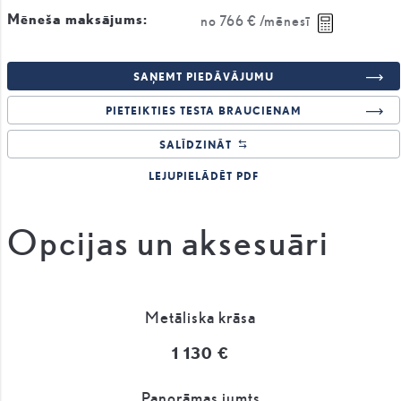
Mēneša maksājums:
no
766 €
/mēnesī
SAŅEMT PIEDĀVĀJUMU
PIETEIKTIES TESTA BRAUCIENAM
SALĪDZINĀT
LEJUPIELĀDĒT PDF
Opcijas un aksesuāri
Metāliska krāsa
1 130 €
Panorāmas jumts