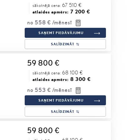
67 510 €
sākotnējā cena:
7 200 €
atlaides apmērs:
no
558 €
/mēnesī
SAŅEMT PIEDĀVĀJUMU
SALĪDZINĀT
59 800 €
68 100 €
sākotnējā cena:
8 300 €
atlaides apmērs:
no
553 €
/mēnesī
SAŅEMT PIEDĀVĀJUMU
SALĪDZINĀT
59 800 €
68 100 €