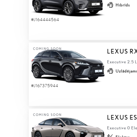
Hibrīds
#J164444564
COMING SOON
LEXUS R
Executive 2.5 
Uzlādējams
#J167375944
COMING SOON
LEXUS ES
Executive 0 Ele
Elektra