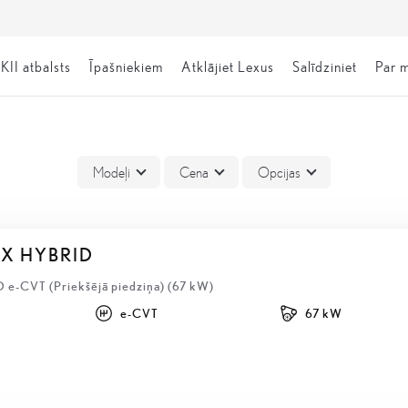
KII atbalsts
Īpašniekiem
Atklājiet Lexus
Salīdziniet
Par 
Modeļi
Cena
Opcijas
BX HYBRID
D e-CVT (Priekšējā piedziņa) (67 kW)
e-CVT
67 kW