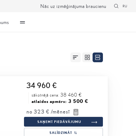
Nāc uz izmēģinājuma braucienu
RU
mums
34 960 €
38 460 €
sākotnējā cena:
3 500 €
atlaides apmērs:
no
323 €
/mēnesī
SAŅEMT PIEDĀVĀJUMU
SALĪDZINĀT