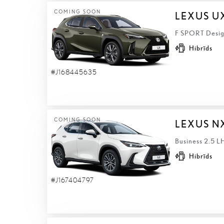
COMING SOON
LEXUS U
F SPORT Design
Hibrīds
#J168445635
COMING SOON
LEXUS N
Business 2.5 L
Hibrīds
#J167404797