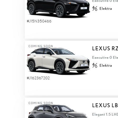
Executive 0 El
Elektra
#J15N350466
COMING SOON
LEXUS R
Executive 0 El
Elektra
#J162367202
COMING SOON
LEXUS L
Elegant 1.5 LH