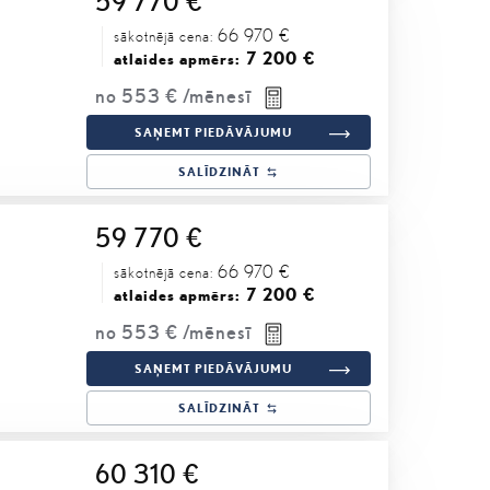
59 770 €
66 970 €
sākotnējā cena:
7 200 €
atlaides apmērs:
no
553 €
/mēnesī
SAŅEMT PIEDĀVĀJUMU
SALĪDZINĀT
59 770 €
66 970 €
sākotnējā cena:
7 200 €
atlaides apmērs:
no
553 €
/mēnesī
SAŅEMT PIEDĀVĀJUMU
SALĪDZINĀT
60 310 €