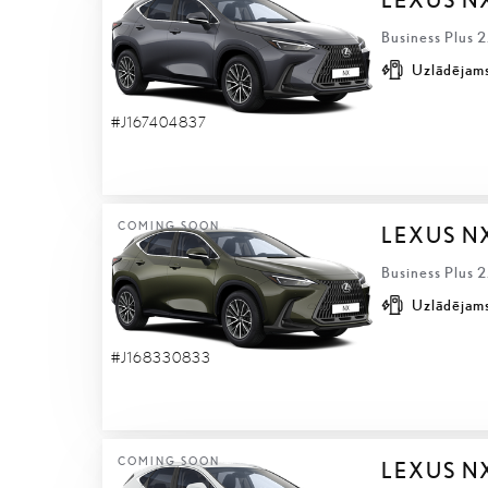
Business Plus 
Uzlādējams
#J167404837
COMING SOON
LEXUS N
Business Plus 
Uzlādējams
#J168330833
COMING SOON
LEXUS N