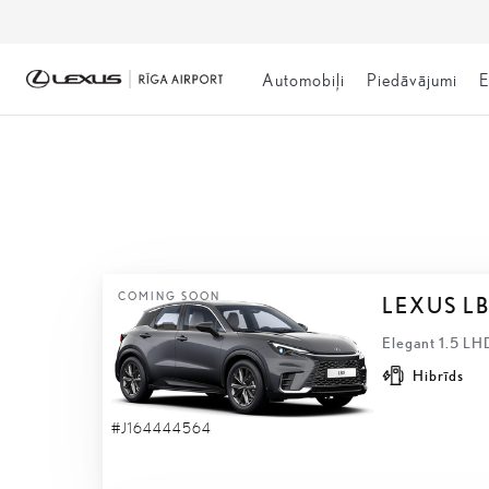
Automobiļi
Piedāvājumi
E
NOLIKTAVĀ
COMING SOON
LEXUS L
Elegant 1.5 LH
Hibrīds
#J164444564