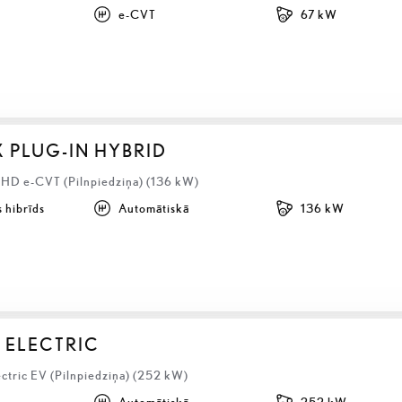
e-CVT
67 kW
X PLUG-IN HYBRID
LHD e-CVT (Pilnpiedziņa) (136 kW)
 hibrīds
Automātiskā
136 kW
 ELECTRIC
ctric EV (Pilnpiedziņa) (252 kW)
Automātiskā
252 kW