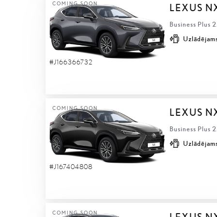
COMING SOON
LEXUS N
Business Plus 
Uzlādējams
#J166366732
COMING SOON
LEXUS N
Business Plus 
Uzlādējams
#J167404808
COMING SOON
LEXUS N