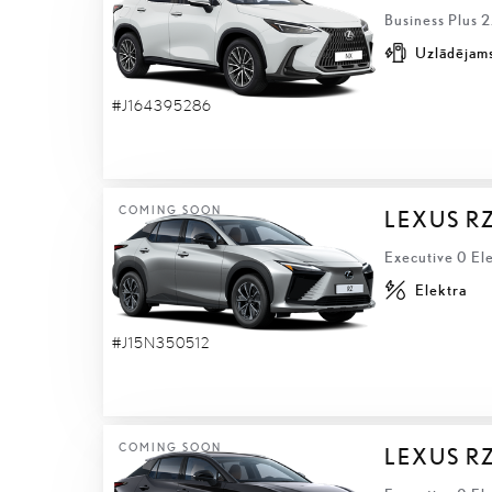
Business Plus 
Uzlādējams
#J164395286
COMING SOON
LEXUS R
Executive 0 El
Elektra
#J15N350512
COMING SOON
LEXUS R