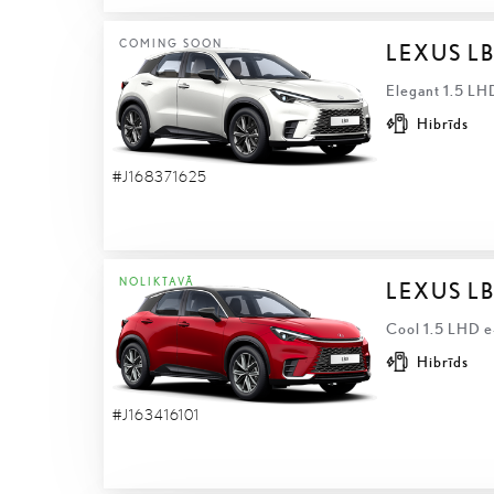
COMING SOON
LEXUS L
Elegant 1.5 LH
Hibrīds
#J168371625
NOLIKTAVĀ
LEXUS L
Cool 1.5 LHD e
Hibrīds
#J163416101