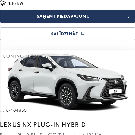
SAŅEMT PIEDĀVĀJUMU
SALĪDZINĀT
COMING SOON
#J167404855
LEXUS NX PLUG-IN HYBRID
Business Plus 2.5 LHD e-CVT (Pilnpiedziņa) (136 kW)
67 510 €
60 310 €
sākotnējā cena: