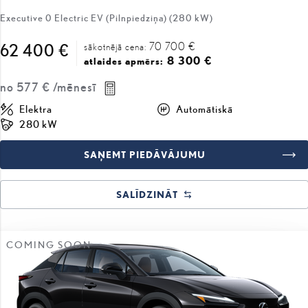
70 700 €
62 400 €
sākotnējā cena:
8 300 €
atlaides apmērs:
no
577 €
/mēnesī
Elektra
Automātiskā
280 kW
SAŅEMT PIEDĀVĀJUMU
SALĪDZINĀT
COMING SOON