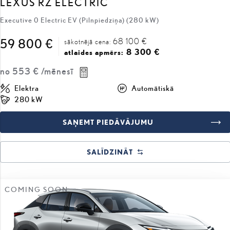
68 100 €
59 800 €
sākotnējā cena:
8 300 €
atlaides apmērs:
no
553 €
/mēnesī
Elektra
Automātiskā
280 kW
SAŅEMT PIEDĀVĀJUMU
SALĪDZINĀT
COMING SOON