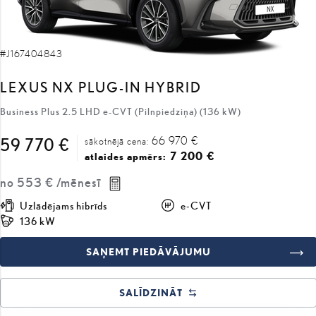
#J167404843
LEXUS NX PLUG-IN HYBRID
Business Plus 2.5 LHD e-CVT (Pilnpiedziņa) (136 kW)
66 970 €
59 770 €
sākotnējā cena:
7 200 €
atlaides apmērs:
no
553 €
/mēnesī
Uzlādējams hibrīds
e-CVT
136 kW
SAŅEMT PIEDĀVĀJUMU
SALĪDZINĀT
COMING SOON