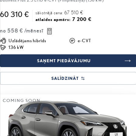
7 200 €
atlaides apmērs:
no
558 €
/mēnesī
Uzlādējams hibrīds
e-CVT
136 kW
SAŅEMT PIEDĀVĀJUMU
SALĪDZINĀT
COMING SOON