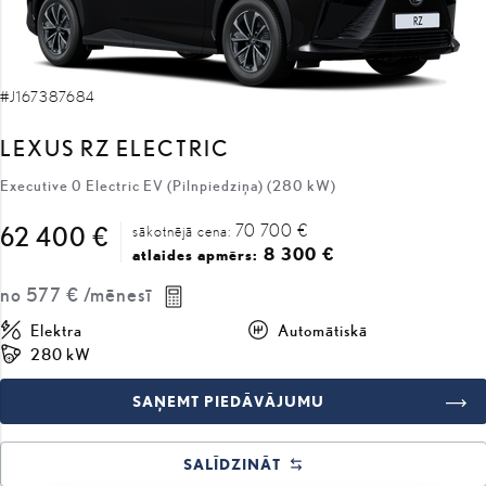
#J167387684
LEXUS RZ ELECTRIC
Executive 0 Electric EV (Pilnpiedziņa) (280 kW)
70 700 €
62 400 €
sākotnējā cena:
8 300 €
atlaides apmērs:
no
577 €
/mēnesī
Elektra
Automātiskā
280 kW
SAŅEMT PIEDĀVĀJUMU
SALĪDZINĀT