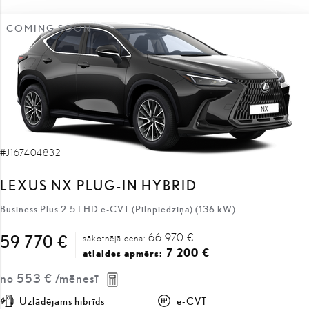
#J167404832
LEXUS NX PLUG-IN HYBRID
Business Plus 2.5 LHD e-CVT (Pilnpiedziņa) (136 kW)
66 970 €
59 770 €
sākotnējā cena:
7 200 €
atlaides apmērs:
no
553 €
/mēnesī
Uzlādējams hibrīds
e-CVT
136 kW