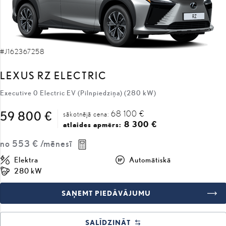
#J162367258
LEXUS RZ ELECTRIC
Executive 0 Electric EV (Pilnpiedziņa) (280 kW)
68 100 €
59 800 €
sākotnējā cena:
8 300 €
atlaides apmērs:
no
553 €
/mēnesī
Elektra
Automātiskā
280 kW
SAŅEMT PIEDĀVĀJUMU
SALĪDZINĀT