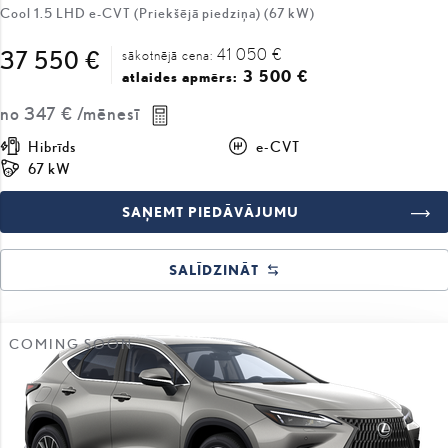
41 050 €
37 550 €
sākotnējā cena:
3 500 €
atlaides apmērs:
no
347 €
/mēnesī
Hibrīds
e-CVT
67 kW
SAŅEMT PIEDĀVĀJUMU
SALĪDZINĀT
COMING SOON