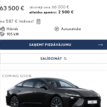
no
587 €
/mēnesī
Hibrīds
Automātiskā
105 kW
SAŅEMT PIEDĀVĀJUMU
SALĪDZINĀT
COMING SOON
#J167394979