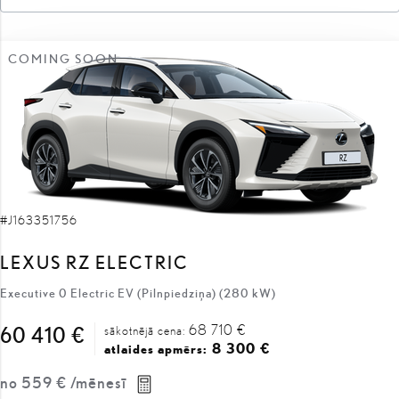
COMING SOON
#J163351756
LEXUS RZ ELECTRIC
Executive 0 Electric EV (Pilnpiedziņa) (280 kW)
68 710 €
60 410 €
sākotnējā cena:
8 300 €
atlaides apmērs:
no
559 €
/mēnesī
Elektra
Automātiskā
280 kW