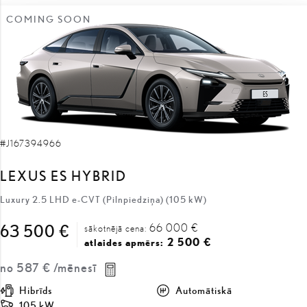
#J167394966
LEXUS ES HYBRID
Luxury 2.5 LHD e-CVT (Pilnpiedziņa) (105 kW)
66 000 €
63 500 €
sākotnējā cena:
2 500 €
atlaides apmērs:
no
587 €
/mēnesī
Hibrīds
Automātiskā
105 kW
SAŅEMT PIEDĀVĀJUMU