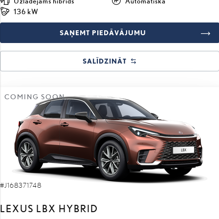
SAŅEMT PIEDĀVĀJUMU
SALĪDZINĀT
COMING SOON
#J168371748
LEXUS LBX HYBRID
Cool 1.5 LHD e-CVT (Priekšējā piedziņa) (67 kW)