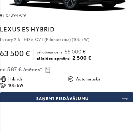
LEXUS ES HYBRID
Luxury 2.5 LHD e-CVT (Pilnpiedziņa) (105 kW)
66 000 €
63 500 €
sākotnējā cena:
2 500 €
atlaides apmērs:
no
587 €
/mēnesī
Hibrīds
Automātiskā
105 kW
SAŅEMT PIEDĀVĀJUMU
SALĪDZINĀT
COMING SOON