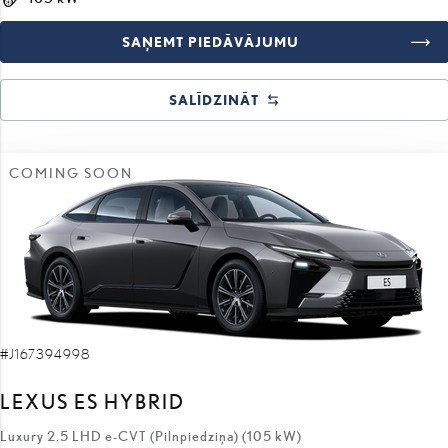
SALĪDZINĀT
COMING SOON
#J167394998
LEXUS ES HYBRID
Luxury 2.5 LHD e-CVT (Pilnpiedziņa) (105 kW)
66 000 €
63 500 €
sākotnējā cena:
2 500 €
atlaides apmērs: