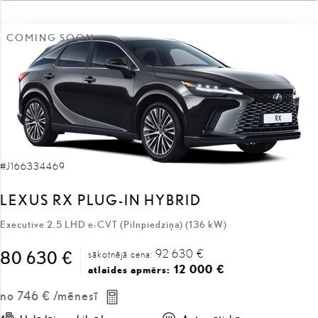
COMING SOON
#J166334469
LEXUS RX PLUG-IN HYBRID
Executive 2.5 LHD e-CVT (Pilnpiedziņa) (136 kW)
92 630 €
80 630 €
sākotnējā cena:
12 000 €
atlaides apmērs:
no
746 €
/mēnesī
Uzlādējams hibrīds
Automātiskā
136 kW