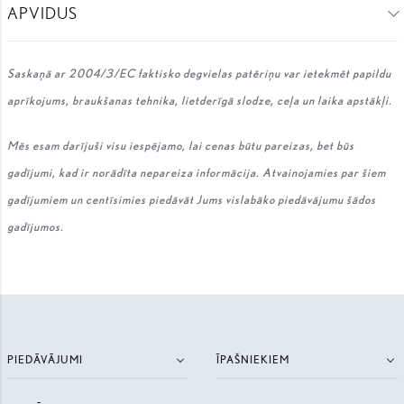
APVIDUS
Saskaņā ar 2004/3/EC faktisko degvielas patēriņu var ietekmēt papildu
aprīkojums, braukšanas tehnika, lietderīgā slodze, ceļa un laika apstākļi.
Mēs esam darījuši visu iespējamo, lai cenas būtu pareizas, bet būs
gadījumi, kad ir norādīta nepareiza informācija. Atvainojamies par šiem
gadījumiem un centīsimies piedāvāt Jums vislabāko piedāvājumu šādos
gadījumos.
PIEDĀVĀJUMI
ĪPAŠNIEKIEM