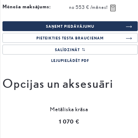
Mēneša maksājums:
no
553 €
/mēnesī
SAŅEMT PIEDĀVĀJUMU
PIETEIKTIES TESTA BRAUCIENAM
SALĪDZINĀT
LEJUPIELĀDĒT PDF
Opcijas un aksesuāri
Metāliska krāsa
1 070 €