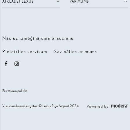
ATKLĀJIET LEXUS
PAR MUMS
Nāc uz izmēģinājuma braucienu
Pieteikties servisam
Sazināties ar mums
Facebook
Instagram
Privātuma politika
Visas tiesības aizsargātas. © Lexus Rīga Airport 2024
Powered by