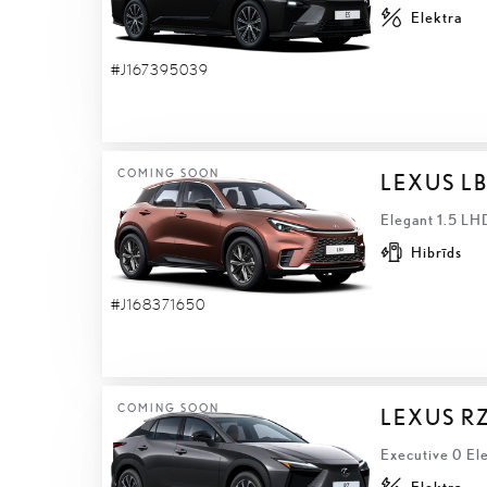
Elektra
#J167395039
COMING SOON
LEXUS L
Elegant 1.5 LH
Hibrīds
#J168371650
COMING SOON
LEXUS R
Executive 0 El
Elektra