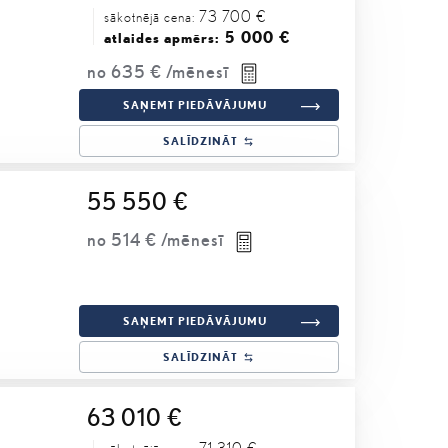
73 700 €
sākotnējā cena:
5 000 €
atlaides apmērs:
no
635 €
/mēnesī
SAŅEMT PIEDĀVĀJUMU
SALĪDZINĀT
55 550 €
no
514 €
/mēnesī
SAŅEMT PIEDĀVĀJUMU
SALĪDZINĀT
63 010 €
71 310 €