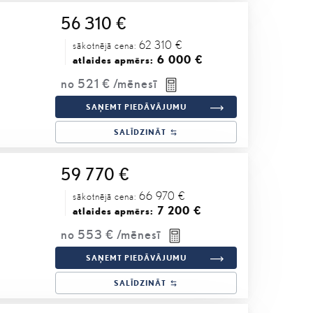
56 310 €
62 310 €
sākotnējā cena:
6 000 €
atlaides apmērs:
no
521 €
/mēnesī
SAŅEMT PIEDĀVĀJUMU
SALĪDZINĀT
59 770 €
66 970 €
sākotnējā cena:
7 200 €
atlaides apmērs:
no
553 €
/mēnesī
SAŅEMT PIEDĀVĀJUMU
SALĪDZINĀT