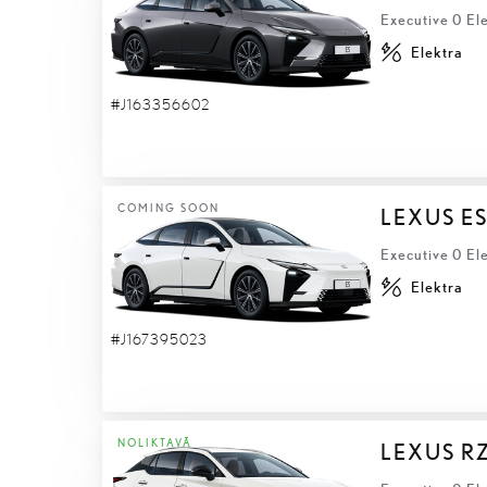
Executive 0 Ele
Elektra
#J163356602
COMING SOON
LEXUS ES
Executive 0 Ele
Elektra
#J167395023
NOLIKTAVĀ
LEXUS R