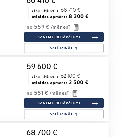
60 410 €
68 710 €
sākotnējā cena:
8 300 €
atlaides apmērs:
no
559 €
/mēnesī
SAŅEMT PIEDĀVĀJUMU
SALĪDZINĀT
59 600 €
62 100 €
sākotnējā cena:
2 500 €
atlaides apmērs:
no
551 €
/mēnesī
SAŅEMT PIEDĀVĀJUMU
SALĪDZINĀT
68 700 €