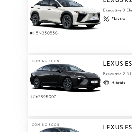
Executive 0 El
Elektra
#J15N350558
COMING SOON
LEXUS E
Executive 2.5 
Hibrīds
#J167395007
COMING SOON
LEXUS ES