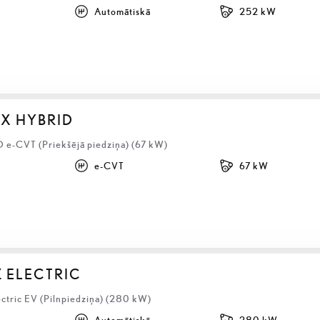
Automātiskā
252 kW
BX HYBRID
D e-CVT (Priekšējā piedziņa) (67 kW)
e-CVT
67 kW
Z ELECTRIC
ectric EV (Pilnpiedziņa) (280 kW)
Automātiskā
280 kW