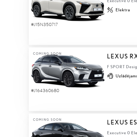
Executive 0 El
Elektra
#J15N350717
COMING SOON
LEXUS R
F SPORT Design
Uzlādējams
#J164360680
COMING SOON
LEXUS ES
Executive 0 Ele