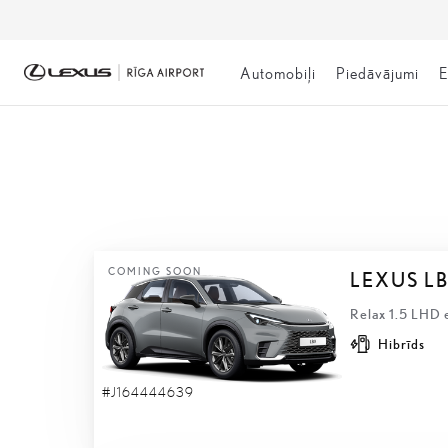
Automobiļi
Piedāvājumi
E
NOLIKTAVĀ
COMING SOON
LEXUS L
Relax 1.5 LHD 
Hibrīds
#J164444639