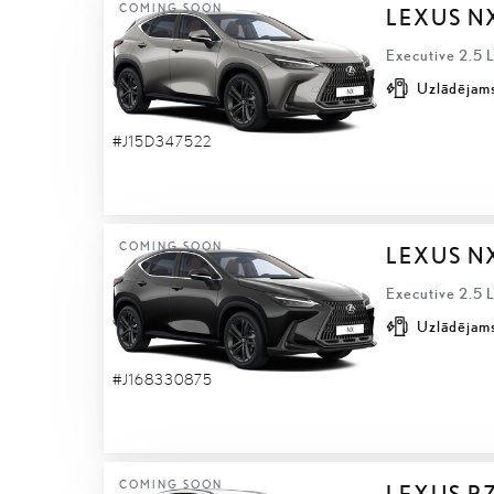
COMING SOON
LEXUS N
Executive 2.5 
Uzlādējams
#J15D347522
COMING SOON
LEXUS N
Executive 2.5 
Uzlādējams
#J168330875
COMING SOON
LEXUS R