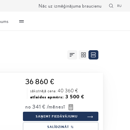
Nāc uz izmēģinājuma braucienu
RU
mums
36 860 €
40 360 €
sākotnējā cena:
3 500 €
atlaides apmērs:
no
341 €
/mēnesī
SAŅEMT PIEDĀVĀJUMU
SALĪDZINĀT