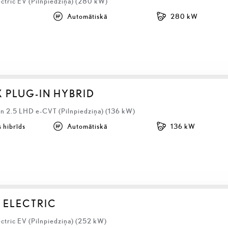
ectric EV (Pilnpiedziņa) (280 kW)
Automātiskā
280 kW
X PLUG-IN HYBRID
 2.5 LHD e-CVT (Pilnpiedziņa) (136 kW)
 hibrīds
Automātiskā
136 kW
 ELECTRIC
ctric EV (Pilnpiedziņa) (252 kW)