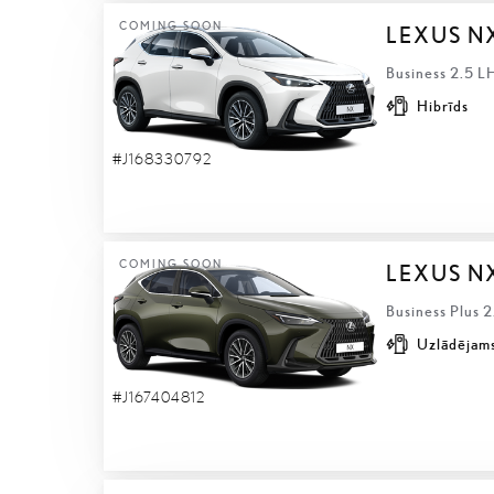
COMING SOON
LEXUS N
Business 2.5 L
Hibrīds
#J168330792
COMING SOON
LEXUS N
Business Plus 
Uzlādējams
#J167404812