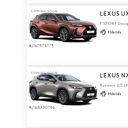
COMING SOON
LEXUS U
F SPORT Design
Hibrīds
#J167573775
COMING SOON
LEXUS N
Business 2.5 L
Hibrīds
#J168330796