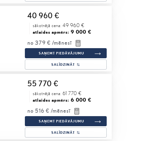
40 960 €
49 960 €
sākotnējā cena:
9 000 €
atlaides apmērs:
no
379 €
/mēnesī
SAŅEMT PIEDĀVĀJUMU
SALĪDZINĀT
55 770 €
61 770 €
sākotnējā cena:
6 000 €
atlaides apmērs:
no
516 €
/mēnesī
SAŅEMT PIEDĀVĀJUMU
SALĪDZINĀT