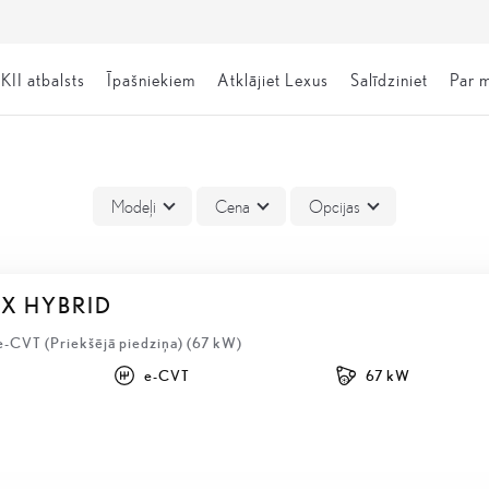
KII atbalsts
Īpašniekiem
Atklājiet Lexus
Salīdziniet
Par 
Modeļi
Cena
Opcijas
BX HYBRID
e-CVT (Priekšējā piedziņa) (67 kW)
e-CVT
67 kW