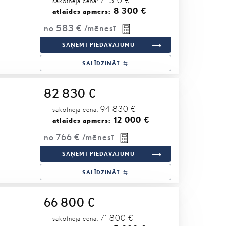
sākotnējā cena:
8 300 €
atlaides apmērs:
no
583 €
/mēnesī
SAŅEMT PIEDĀVĀJUMU
SALĪDZINĀT
82 830 €
94 830 €
sākotnējā cena:
12 000 €
atlaides apmērs:
no
766 €
/mēnesī
SAŅEMT PIEDĀVĀJUMU
SALĪDZINĀT
66 800 €
71 800 €
sākotnējā cena: