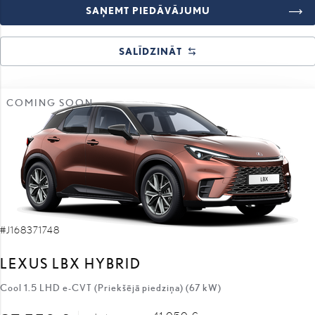
SAŅEMT PIEDĀVĀJUMU
SALĪDZINĀT
COMING SOON
#J168371748
LEXUS LBX HYBRID
Cool 1.5 LHD e-CVT (Priekšējā piedziņa) (67 kW)