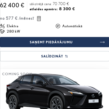
70 700 €
62 400 €
sākotnējā cena:
8 300 €
atlaides apmērs:
no
577 €
/mēnesī
Elektra
Automātiskā
280 kW
SAŅEMT PIEDĀVĀJUMU
SALĪDZINĀT
COMING SOON