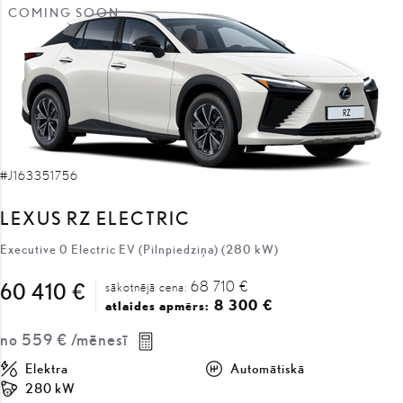
COMING SOON
#J163351756
LEXUS RZ ELECTRIC
Executive 0 Electric EV (Pilnpiedziņa) (280 kW)
68 710 €
60 410 €
sākotnējā cena:
8 300 €
atlaides apmērs:
no
559 €
/mēnesī
Elektra
Automātiskā
280 kW