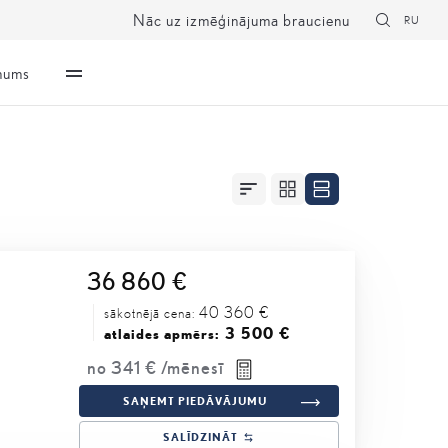
Nāc uz izmēģinājuma braucienu
RU
mums
36 860 €
40 360 €
sākotnējā cena:
3 500 €
atlaides apmērs:
no
341 €
/mēnesī
SAŅEMT PIEDĀVĀJUMU
SALĪDZINĀT