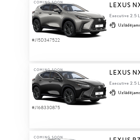
COMING SOON
LEXUS N
Executive 2.5 
Uzlādējams
#J15D347522
COMING SOON
LEXUS N
Executive 2.5 
Uzlādējams
#J168330875
COMING SOON
LEXUS R