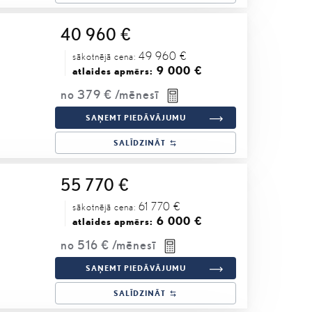
40 960 €
49 960 €
sākotnējā cena:
9 000 €
atlaides apmērs:
no
379 €
/mēnesī
SAŅEMT PIEDĀVĀJUMU
SALĪDZINĀT
55 770 €
61 770 €
sākotnējā cena:
6 000 €
atlaides apmērs:
no
516 €
/mēnesī
SAŅEMT PIEDĀVĀJUMU
SALĪDZINĀT