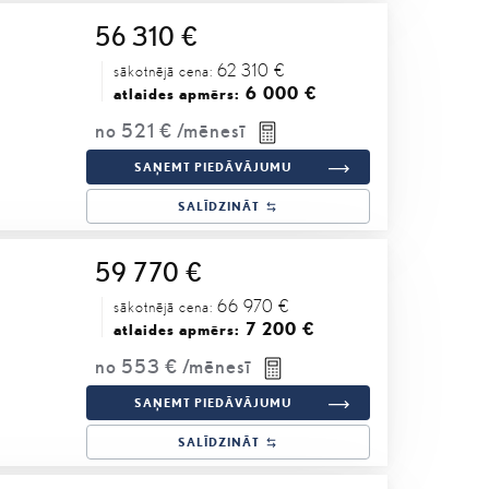
56 310 €
62 310 €
sākotnējā cena:
6 000 €
atlaides apmērs:
no
521 €
/mēnesī
SAŅEMT PIEDĀVĀJUMU
SALĪDZINĀT
59 770 €
66 970 €
sākotnējā cena:
7 200 €
atlaides apmērs:
no
553 €
/mēnesī
SAŅEMT PIEDĀVĀJUMU
SALĪDZINĀT