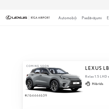
Automobiļi
Piedāvājumi
E
NOLIKTAVĀ
COMING SOON
LEXUS L
Relax 1.5 LHD 
Hibrīds
#J164444639