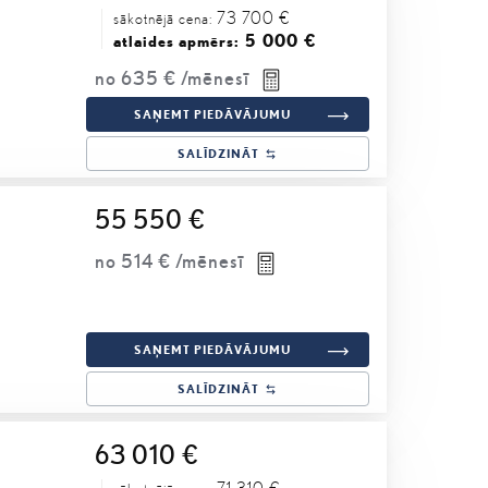
73 700 €
sākotnējā cena:
5 000 €
atlaides apmērs:
no
635 €
/mēnesī
SAŅEMT PIEDĀVĀJUMU
SALĪDZINĀT
55 550 €
no
514 €
/mēnesī
SAŅEMT PIEDĀVĀJUMU
SALĪDZINĀT
63 010 €
71 310 €