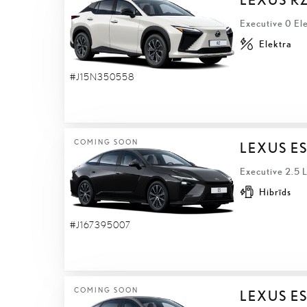
Executive 0 El
Elektra
#J15N350558
COMING SOON
LEXUS E
Executive 2.5 
Hibrīds
#J167395007
COMING SOON
LEXUS ES