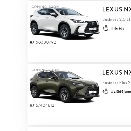
COMING SOON
LEXUS N
Business 2.5 L
Hibrīds
#J168330792
COMING SOON
LEXUS N
Business Plus 
Uzlādējams
#J167404812