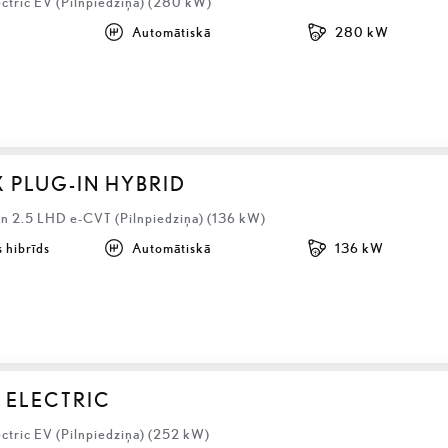
ectric EV (Pilnpiedziņa) (280 kW)
Automātiskā
280 kW
X PLUG-IN HYBRID
 2.5 LHD e-CVT (Pilnpiedziņa) (136 kW)
 hibrīds
Automātiskā
136 kW
 ELECTRIC
ctric EV (Pilnpiedziņa) (252 kW)