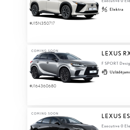
Executive 0 El
Elektra
#J15N350717
COMING SOON
LEXUS R
F SPORT Design
Uzlādējams
#J164360680
COMING SOON
LEXUS ES
Executive 0 Ele