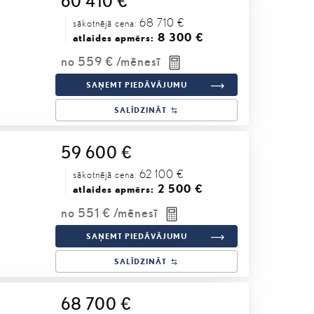
60 410 €
68 710 €
sākotnējā cena:
8 300 €
atlaides apmērs:
no
559 €
/mēnesī
SAŅEMT PIEDĀVĀJUMU
SALĪDZINĀT
59 600 €
62 100 €
sākotnējā cena:
2 500 €
atlaides apmērs:
no
551 €
/mēnesī
SAŅEMT PIEDĀVĀJUMU
SALĪDZINĀT
68 700 €