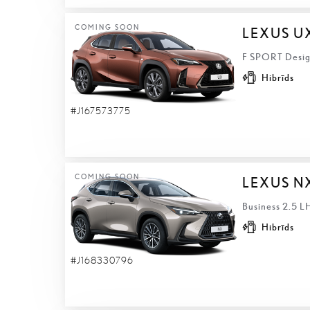
COMING SOON
LEXUS U
F SPORT Design
Hibrīds
#J167573775
COMING SOON
LEXUS N
Business 2.5 L
Hibrīds
#J168330796