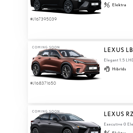
Elektra
#J167395039
COMING SOON
LEXUS L
Elegant 1.5 LH
Hibrīds
#J168371650
COMING SOON
LEXUS R
Executive 0 El
Elektra