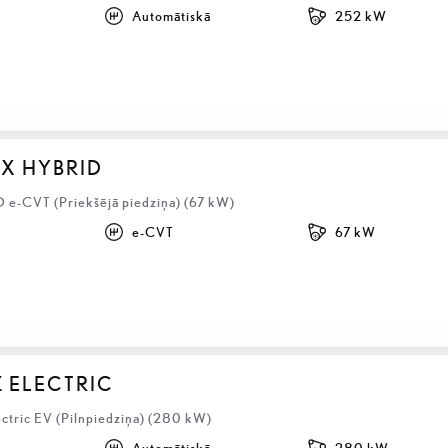
Automātiskā
252 kW
BX HYBRID
D e-CVT (Priekšējā piedziņa) (67 kW)
e-CVT
67 kW
Z ELECTRIC
ectric EV (Pilnpiedziņa) (280 kW)
Automātiskā
280 kW