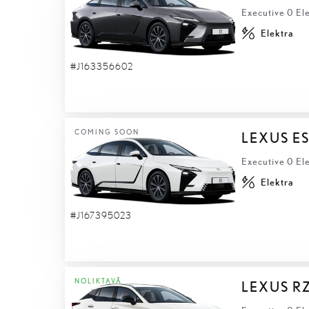
Executive 0 Ele
Elektra
#J163356602
COMING SOON
LEXUS ES
Executive 0 Ele
Elektra
#J167395023
NOLIKTAVĀ
LEXUS R