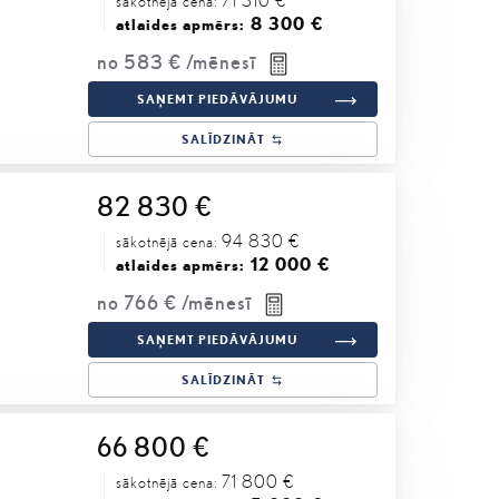
sākotnējā cena:
8 300 €
atlaides apmērs:
no
583 €
/mēnesī
SAŅEMT PIEDĀVĀJUMU
SALĪDZINĀT
82 830 €
94 830 €
sākotnējā cena:
12 000 €
atlaides apmērs:
no
766 €
/mēnesī
SAŅEMT PIEDĀVĀJUMU
SALĪDZINĀT
66 800 €
71 800 €
sākotnējā cena: