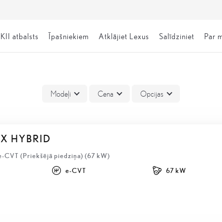
KII atbalsts
Īpašniekiem
Atklājiet Lexus
Salīdziniet
Par 
Modeļi
Cena
Opcijas
BX HYBRID
e-CVT (Priekšējā piedziņa) (67 kW)
e-CVT
67 kW