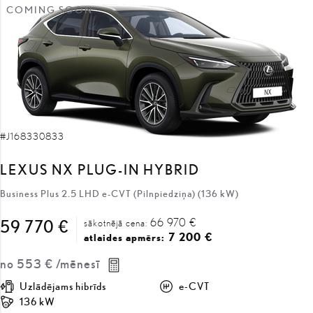
COMING SOON
#J168330833
LEXUS NX PLUG-IN HYBRID
Business Plus 2.5 LHD e-CVT (Pilnpiedziņa) (136 kW)
66 970 €
59 770 €
sākotnējā cena:
7 200 €
atlaides apmērs:
no
553 €
/mēnesī
Uzlādējams hibrīds
e-CVT
136 kW