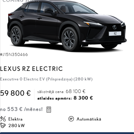
COMING SOON
#J15N350466
LEXUS RZ ELECTRIC
Executive 0 Electric EV (Pilnpiedziņa) (280 kW)
68 100 €
59 800 €
sākotnējā cena:
8 300 €
atlaides apmērs:
no
553 €
/mēnesī
Elektra
Automātiskā
280 kW