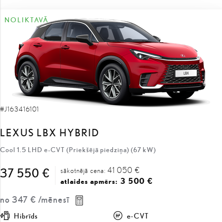
NOLIKTAVĀ
#J163416101
LEXUS LBX HYBRID
Cool 1.5 LHD e-CVT (Priekšējā piedziņa) (67 kW)
41 050 €
37 550 €
sākotnējā cena:
3 500 €
atlaides apmērs:
no
347 €
/mēnesī
Hibrīds
e-CVT