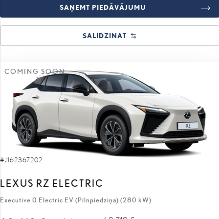
SAŅEMT PIEDĀVĀJUMU
SALĪDZINĀT
COMING SOON
#J162367202
LEXUS RZ ELECTRIC
Executive 0 Electric EV (Pilnpiedziņa) (280 kW)