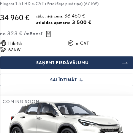
Elegant 1.5 LHD e-CVT (Priekšējā piedziņa) (67 kW)
38 460 €
34 960 €
sākotnējā cena:
3 500 €
atlaides apmērs:
no
323 €
/mēnesī
Hibrīds
e-CVT
67 kW
SAŅEMT PIEDĀVĀJUMU
SALĪDZINĀT
COMING SOON