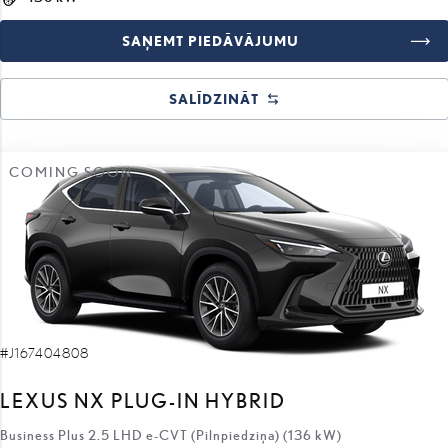
SAŅEMT PIEDĀVĀJUMU
SALĪDZINĀT
COMING SOON
#J167404808
LEXUS NX PLUG-IN HYBRID
Business Plus 2.5 LHD e-CVT (Pilnpiedziņa) (136 kW)