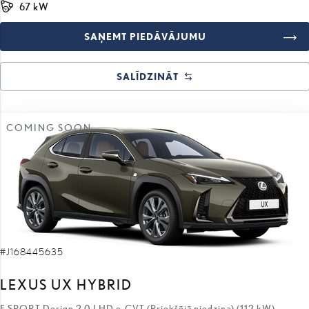
67 kW
SAŅEMT PIEDĀVĀJUMU
SALĪDZINĀT
COMING SOON
#J168445635
LEXUS UX HYBRID
F SPORT Design 2.0 LHD e-CVT (Priekšējā piedziņa) (112 kW)