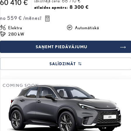
68 710 €
60 410 €
sākotnējā cena:
8 300 €
atlaides apmērs:
no
559 €
/mēnesī
Elektra
Automātiskā
280 kW
SAŅEMT PIEDĀVĀJUMU
SALĪDZINĀT
COMING SOON