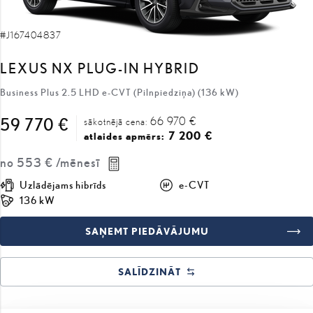
#J167404837
LEXUS NX PLUG-IN HYBRID
Business Plus 2.5 LHD e-CVT (Pilnpiedziņa) (136 kW)
66 970 €
59 770 €
sākotnējā cena:
7 200 €
atlaides apmērs:
no
553 €
/mēnesī
Uzlādējams hibrīds
e-CVT
136 kW
SAŅEMT PIEDĀVĀJUMU
SALĪDZINĀT