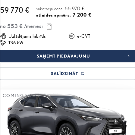
66 970 €
59 770 €
sākotnējā cena:
7 200 €
atlaides apmērs:
no
553 €
/mēnesī
Uzlādējams hibrīds
e-CVT
136 kW
SAŅEMT PIEDĀVĀJUMU
SALĪDZINĀT
COMING SOON