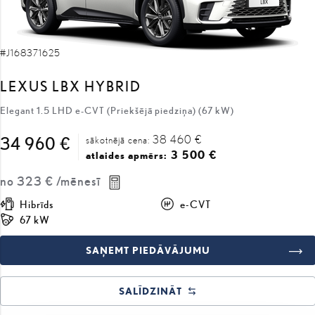
#J168371625
LEXUS LBX HYBRID
Elegant 1.5 LHD e-CVT (Priekšējā piedziņa) (67 kW)
38 460 €
34 960 €
sākotnējā cena:
3 500 €
atlaides apmērs:
no
323 €
/mēnesī
Hibrīds
e-CVT
67 kW
SAŅEMT PIEDĀVĀJUMU
SALĪDZINĀT