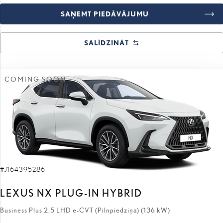
SAŅEMT PIEDĀVĀJUMU
SALĪDZINĀT
COMING SOON
#J164395286
LEXUS NX PLUG-IN HYBRID
Business Plus 2.5 LHD e-CVT (Pilnpiedziņa) (136 kW)