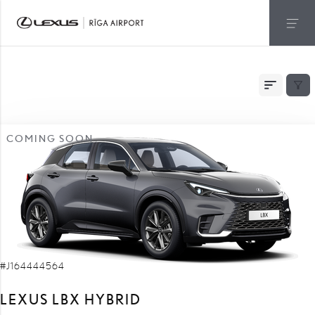
NOLIKTAVĀ
COMING SOON
#J164444564
LEXUS LBX HYBRID