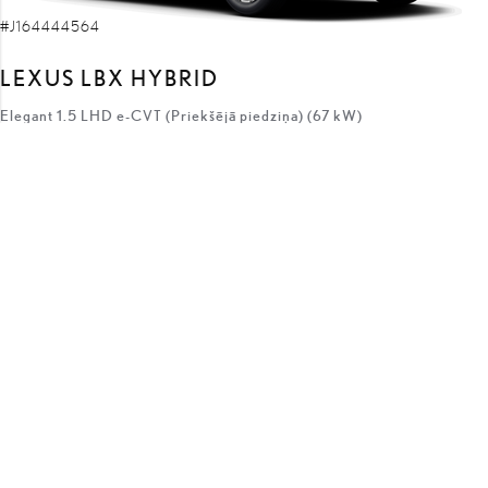
#J164444564
LEXUS LBX HYBRID
Elegant 1.5 LHD e-CVT (Priekšējā piedziņa) (67 kW)
38 460 €
34 960 €
sākotnējā cena:
3 500 €
atlaides apmērs:
no
323 €
/mēnesī
Hibrīds
e-CVT
67 kW
SAŅEMT PIEDĀVĀJUMU
SALĪDZINĀT
COMING SOON