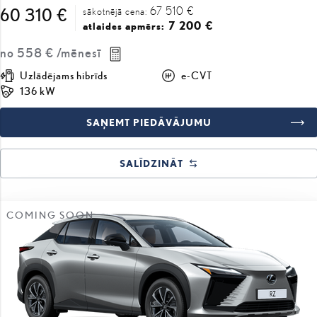
67 510 €
60 310 €
sākotnējā cena:
7 200 €
atlaides apmērs:
no
558 €
/mēnesī
Uzlādējams hibrīds
e-CVT
136 kW
SAŅEMT PIEDĀVĀJUMU
SALĪDZINĀT
COMING SOON