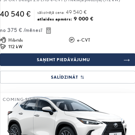
49 540 €
40 540 €
sākotnējā cena:
9 000 €
atlaides apmērs:
no
375 €
/mēnesī
Hibrīds
e-CVT
112 kW
SAŅEMT PIEDĀVĀJUMU
SALĪDZINĀT
COMING SOON