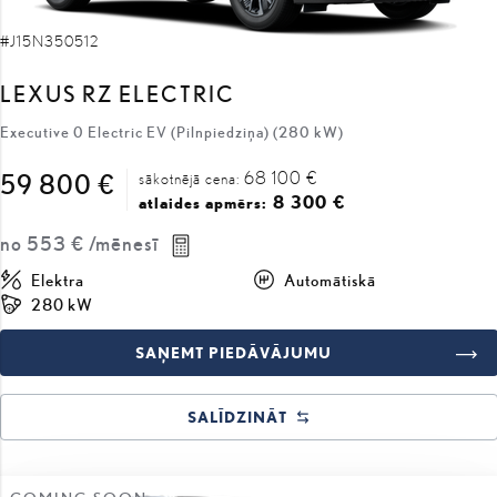
#J15N350512
LEXUS RZ ELECTRIC
Executive 0 Electric EV (Pilnpiedziņa) (280 kW)
68 100 €
59 800 €
sākotnējā cena:
8 300 €
atlaides apmērs:
no
553 €
/mēnesī
Elektra
Automātiskā
280 kW
SAŅEMT PIEDĀVĀJUMU
SALĪDZINĀT