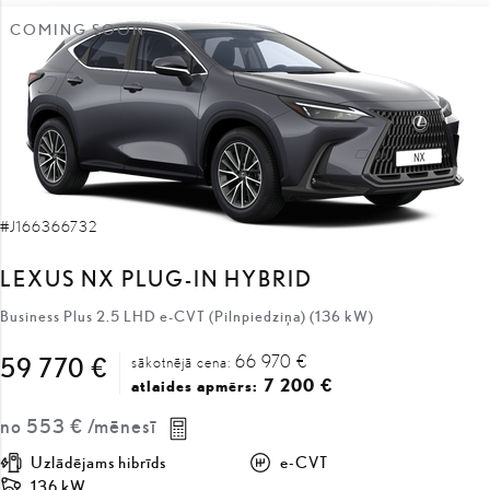
COMING SOON
#J166366732
LEXUS NX PLUG-IN HYBRID
Business Plus 2.5 LHD e-CVT (Pilnpiedziņa) (136 kW)
66 970 €
59 770 €
sākotnējā cena:
7 200 €
atlaides apmērs:
no
553 €
/mēnesī
Uzlādējams hibrīds
e-CVT
136 kW