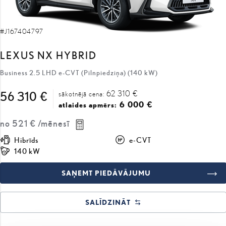
#J167404797
LEXUS NX HYBRID
Business 2.5 LHD e-CVT (Pilnpiedziņa) (140 kW)
62 310 €
56 310 €
sākotnējā cena:
6 000 €
atlaides apmērs:
no
521 €
/mēnesī
Hibrīds
e-CVT
140 kW
SAŅEMT PIEDĀVĀJUMU
SALĪDZINĀT