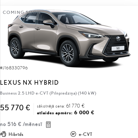
COMING SOON
#J168330796
LEXUS NX HYBRID
Business 2.5 LHD e-CVT (Pilnpiedziņa) (140 kW)
61 770 €
55 770 €
sākotnējā cena:
6 000 €
atlaides apmērs:
no
516 €
/mēnesī
Hibrīds
e-CVT