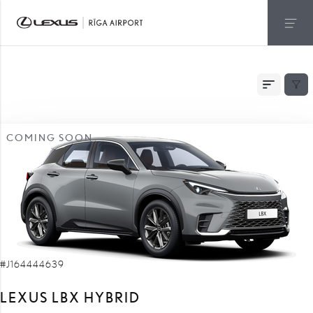
NOLIKTAVĀ
COMING SOON
#J164444639
LEXUS LBX HYBRID