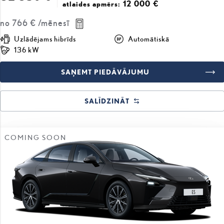
12 000 €
atlaides apmērs:
no
766 €
/mēnesī
Uzlādējams hibrīds
Automātiskā
136 kW
SAŅEMT PIEDĀVĀJUMU
SALĪDZINĀT
COMING SOON