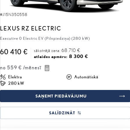
#J15N350558
LEXUS RZ ELECTRIC
Executive 0 Electric EV (Pilnpiedziņa) (280 kW)
68 710 €
60 410 €
sākotnējā cena:
8 300 €
atlaides apmērs:
no
559 €
/mēnesī
Elektra
Automātiskā
280 kW
SAŅEMT PIEDĀVĀJUMU
SALĪDZINĀT