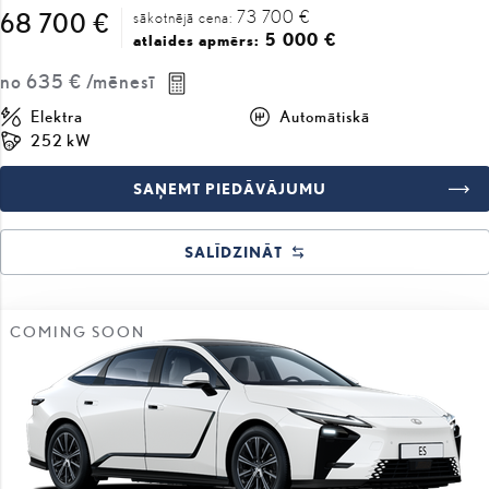
73 700 €
68 700 €
sākotnējā cena:
5 000 €
atlaides apmērs:
no
635 €
/mēnesī
Elektra
Automātiskā
252 kW
SAŅEMT PIEDĀVĀJUMU
SALĪDZINĀT
COMING SOON