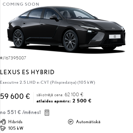
COMING SOON
#J167395007
LEXUS ES HYBRID
Executive 2.5 LHD e-CVT (Pilnpiedziņa) (105 kW)
62 100 €
59 600 €
sākotnējā cena:
2 500 €
atlaides apmērs:
no
551 €
/mēnesī
Hibrīds
Automātiskā
105 kW