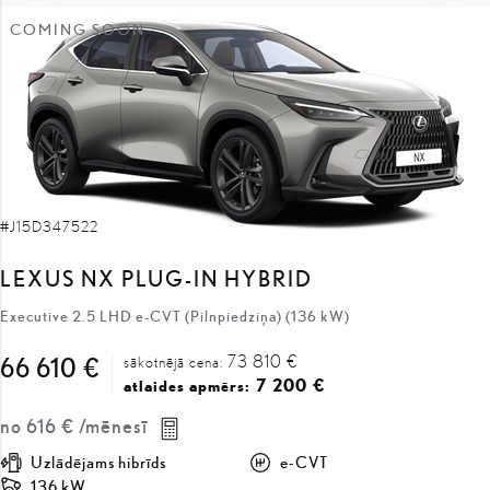
COMING SOON
#J15D347522
LEXUS NX PLUG-IN HYBRID
Executive 2.5 LHD e-CVT (Pilnpiedziņa) (136 kW)
73 810 €
66 610 €
sākotnējā cena:
7 200 €
atlaides apmērs:
no
616 €
/mēnesī
Uzlādējams hibrīds
e-CVT
136 kW