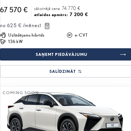
74 770 €
67 570 €
sākotnējā cena:
7 200 €
atlaides apmērs:
no
625 €
/mēnesī
Uzlādējams hibrīds
e-CVT
136 kW
SAŅEMT PIEDĀVĀJUMU
SALĪDZINĀT
COMING SOON