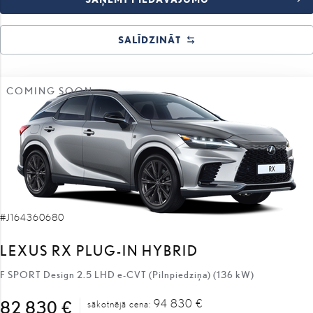
SALĪDZINĀT
COMING SOON
#J164360680
LEXUS RX PLUG-IN HYBRID
F SPORT Design 2.5 LHD e-CVT (Pilnpiedziņa) (136 kW)
94 830 €
82 830 €
sākotnējā cena: