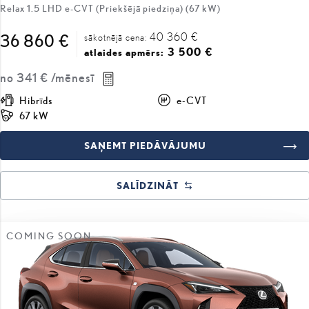
Relax 1.5 LHD e-CVT (Priekšējā piedziņa) (67 kW)
40 360 €
36 860 €
sākotnējā cena:
3 500 €
atlaides apmērs:
no
341 €
/mēnesī
Hibrīds
e-CVT
67 kW
SAŅEMT PIEDĀVĀJUMU
SALĪDZINĀT
COMING SOON