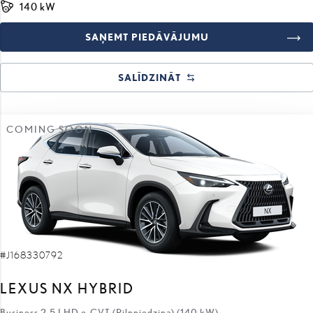
140 kW
SAŅEMT PIEDĀVĀJUMU
SALĪDZINĀT
COMING SOON
#J168330792
LEXUS NX HYBRID
Business 2.5 LHD e-CVT (Pilnpiedziņa) (140 kW)