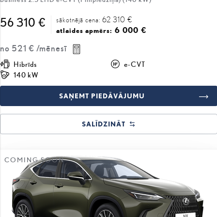
62 310 €
56 310 €
sākotnējā cena:
6 000 €
atlaides apmērs:
no
521 €
/mēnesī
Hibrīds
e-CVT
140 kW
SAŅEMT PIEDĀVĀJUMU
SALĪDZINĀT
COMING SOON