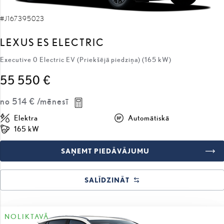
#J167395023
LEXUS ES ELECTRIC
Executive 0 Electric EV (Priekšējā piedziņa) (165 kW)
55 550 €
no
514 €
/mēnesī
Elektra
Automātiskā
165 kW
SAŅEMT PIEDĀVĀJUMU
SALĪDZINĀT
NOLIKTAVĀ