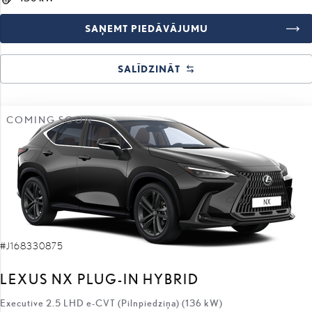
SAŅEMT PIEDĀVĀJUMU
SALĪDZINĀT
COMING SOON
#J168330875
LEXUS NX PLUG-IN HYBRID
Executive 2.5 LHD e-CVT (Pilnpiedziņa) (136 kW)