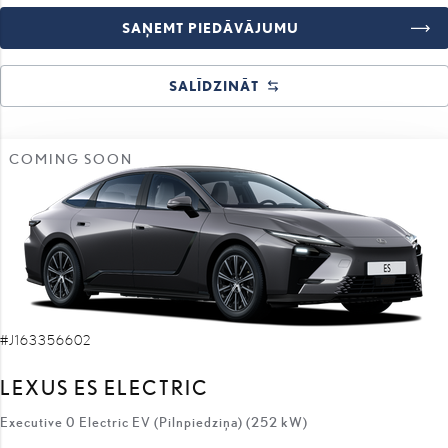
SAŅEMT PIEDĀVĀJUMU
SALĪDZINĀT
COMING SOON
#J163356602
LEXUS ES ELECTRIC
Executive 0 Electric EV (Pilnpiedziņa) (252 kW)