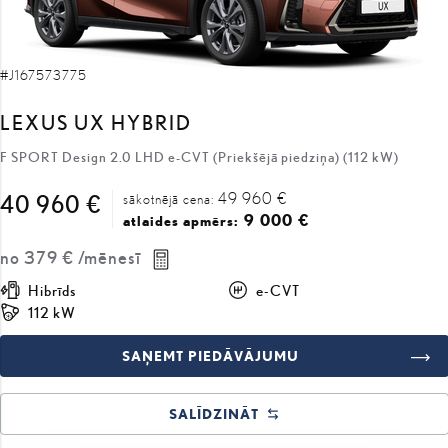
#J167573775
LEXUS UX HYBRID
F SPORT Design 2.0 LHD e-CVT (Priekšējā piedziņa) (112 kW)
49 960 €
40 960 €
sākotnējā cena:
9 000 €
atlaides apmērs:
no
379 €
/mēnesī
Hibrīds
e-CVT
112 kW
SAŅEMT PIEDĀVĀJUMU
SALĪDZINĀT