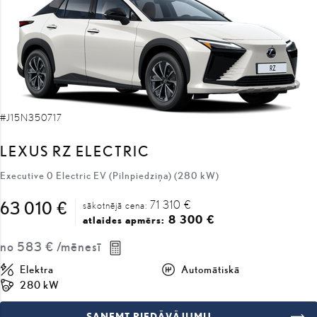
#J15N350717
LEXUS RZ ELECTRIC
Executive 0 Electric EV (Pilnpiedziņa) (280 kW)
71 310 €
63 010 €
sākotnējā cena:
8 300 €
atlaides apmērs:
no
583 €
/mēnesī
Elektra
Automātiskā
280 kW
SAŅEMT PIEDĀVĀJUMU