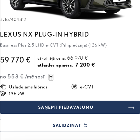
#J167404812
LEXUS NX PLUG-IN HYBRID
Business Plus 2.5 LHD e-CVT (Pilnpiedziņa) (136 kW)
66 970 €
59 770 €
sākotnējā cena:
7 200 €
atlaides apmērs:
no
553 €
/mēnesī
Uzlādējams hibrīds
e-CVT
136 kW
SAŅEMT PIEDĀVĀJUMU
SALĪDZINĀT