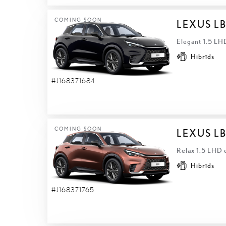
COMING SOON
LEXUS L
Elegant 1.5 LH
Hibrīds
#J168371684
COMING SOON
LEXUS L
Relax 1.5 LHD 
Hibrīds
#J168371765