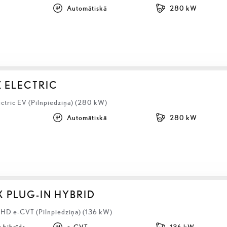
Automātiskā
280 kW
Z ELECTRIC
ectric EV (Pilnpiedziņa) (280 kW)
Automātiskā
280 kW
X PLUG-IN HYBRID
LHD e-CVT (Pilnpiedziņa) (136 kW)
 hibrīds
e-CVT
136 kW