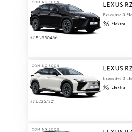
COMING SOON
LEXUS R
Executive 0 El
Elektra
#J15N350466
COMING SOON
LEXUS R
Executive 0 El
Elektra
#J162367201
COMING SOON
LEXUS R