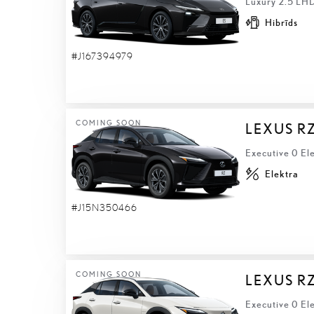
Luxury 2.5 LHD
Hibrīds
#J167394979
COMING SOON
LEXUS R
Executive 0 El
Elektra
#J15N350466
COMING SOON
LEXUS R
Executive 0 El