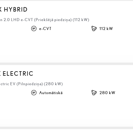
X HYBRID
 2.0 LHD e-CVT (Priekšējā piedziņa) (112 kW)
e-CVT
112 kW
Z ELECTRIC
ectric EV (Pilnpiedziņa) (280 kW)
Automātiskā
280 kW