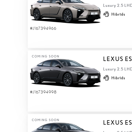
Luxury 2.5 LHD
Hibrīds
#J167394966
COMING SOON
LEXUS E
Luxury 2.5 LHD
Hibrīds
#J167394998
COMING SOON
LEXUS E