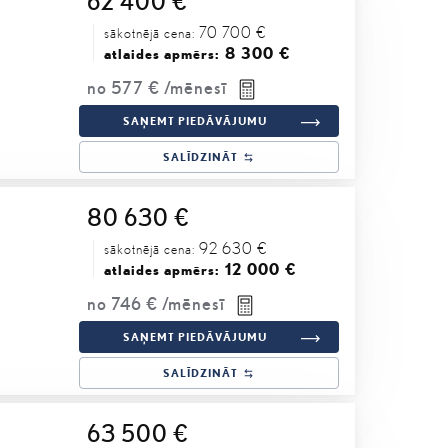
62 400 €
70 700 €
sākotnējā cena:
8 300 €
atlaides apmērs:
no
577 €
/mēnesī
SAŅEMT PIEDĀVĀJUMU
SALĪDZINĀT
80 630 €
92 630 €
sākotnējā cena:
12 000 €
atlaides apmērs:
no
746 €
/mēnesī
SAŅEMT PIEDĀVĀJUMU
SALĪDZINĀT
63 500 €