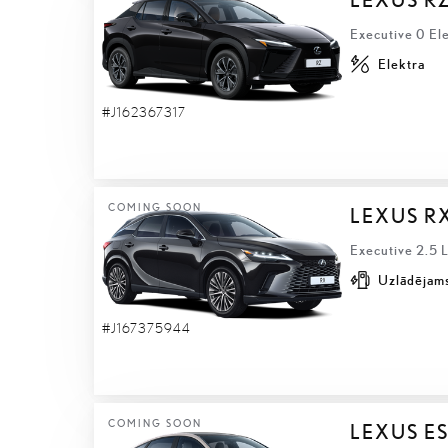
Executive 0 El
Elektra
#J162367317
COMING SOON
LEXUS R
Executive 2.5 
Uzlādējams
#J167375944
COMING SOON
LEXUS E