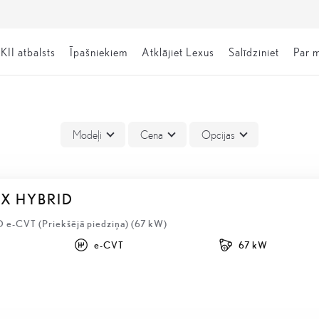
KII atbalsts
Īpašniekiem
Atklājiet Lexus
Salīdziniet
Par 
Modeļi
Cena
Opcijas
BX HYBRID
D e-CVT (Priekšējā piedziņa) (67 kW)
e-CVT
67 kW