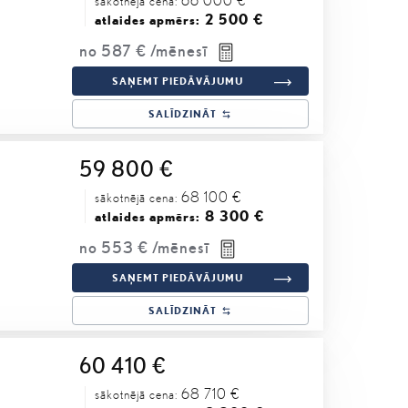
sākotnējā cena:
2 500 €
atlaides apmērs:
no
587 €
/mēnesī
SAŅEMT PIEDĀVĀJUMU
SALĪDZINĀT
59 800 €
68 100 €
sākotnējā cena:
8 300 €
atlaides apmērs:
no
553 €
/mēnesī
SAŅEMT PIEDĀVĀJUMU
SALĪDZINĀT
60 410 €
68 710 €
sākotnējā cena: