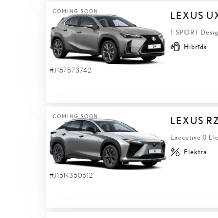
COMING SOON
LEXUS U
F SPORT Design
Hibrīds
#J167573742
COMING SOON
LEXUS R
Executive 0 El
Elektra
#J15N350512