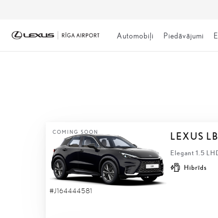
Automobiļi
Piedāvājumi
E
NOLIKTAVĀ
COMING SOON
LEXUS L
Elegant 1.5 LH
Hibrīds
#J164444581