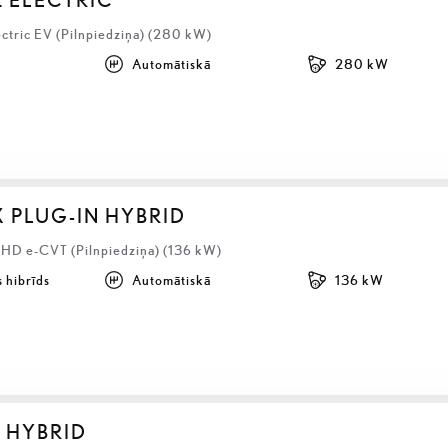
ectric EV (Pilnpiedziņa) (280 kW)
Automātiskā
280 kW
X PLUG-IN HYBRID
LHD e-CVT (Pilnpiedziņa) (136 kW)
 hibrīds
Automātiskā
136 kW
S HYBRID