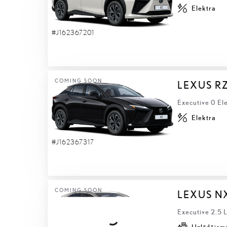
Elektra
#J162367201
COMING SOON
LEXUS R
Executive 0 El
Elektra
#J162367317
COMING SOON
LEXUS N
Executive 2.5 
Uzlādējams