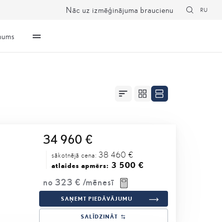
Nāc uz izmēģinājuma braucienu
RU
mums
34 960 €
38 460 €
sākotnējā cena:
3 500 €
atlaides apmērs:
no
323 €
/mēnesī
SAŅEMT PIEDĀVĀJUMU
SALĪDZINĀT