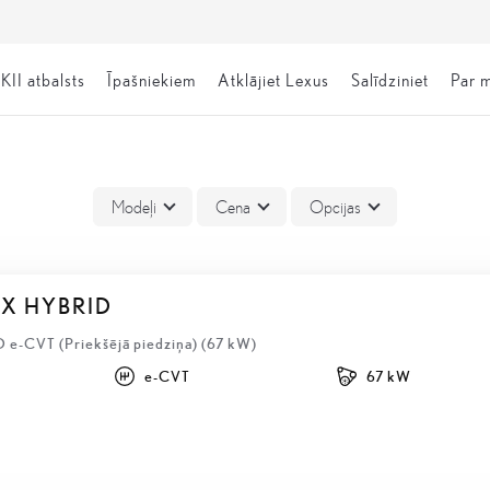
KII atbalsts
Īpašniekiem
Atklājiet Lexus
Salīdziniet
Par 
Modeļi
Cena
Opcijas
BX HYBRID
D e-CVT (Priekšējā piedziņa) (67 kW)
e-CVT
67 kW