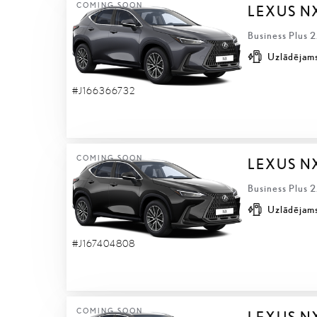
COMING SOON
LEXUS N
Business Plus 
Uzlādējams
#J166366732
COMING SOON
LEXUS N
Business Plus 
Uzlādējams
#J167404808
COMING SOON
LEXUS N