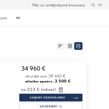
Nāc uz izmēģinājuma braucienu
RU
mums
34 960 €
38 460 €
sākotnējā cena:
3 500 €
atlaides apmērs:
no
323 €
/mēnesī
SAŅEMT PIEDĀVĀJUMU
SALĪDZINĀT