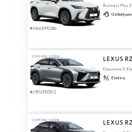
Business Plus 
Uzlādējams
#J164395286
COMING SOON
LEXUS R
Executive 0 El
Elektra
#J15N350512
COMING SOON
LEXUS R