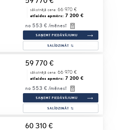
59 770 €
66 970 €
sākotnējā cena:
7 200 €
atlaides apmērs:
no
553 €
/mēnesī
SAŅEMT PIEDĀVĀJUMU
SALĪDZINĀT
59 770 €
66 970 €
sākotnējā cena:
7 200 €
atlaides apmērs:
no
553 €
/mēnesī
SAŅEMT PIEDĀVĀJUMU
SALĪDZINĀT
60 310 €