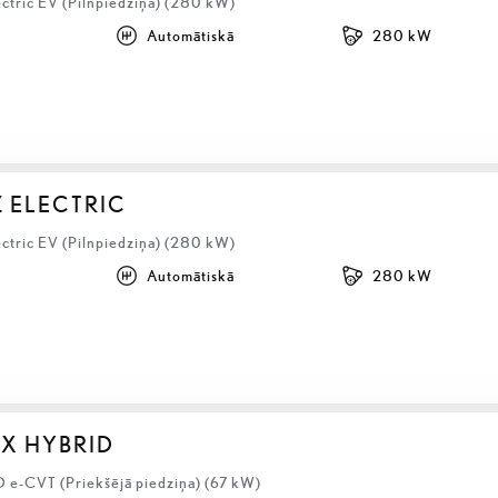
ectric EV (Pilnpiedziņa) (280 kW)
Automātiskā
280 kW
Z ELECTRIC
ectric EV (Pilnpiedziņa) (280 kW)
Automātiskā
280 kW
BX HYBRID
D e-CVT (Priekšējā piedziņa) (67 kW)