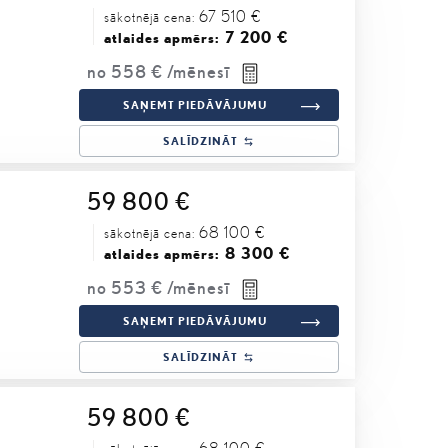
67 510 €
sākotnējā cena:
7 200 €
atlaides apmērs:
no
558 €
/mēnesī
SAŅEMT PIEDĀVĀJUMU
SALĪDZINĀT
59 800 €
68 100 €
sākotnējā cena:
8 300 €
atlaides apmērs:
no
553 €
/mēnesī
SAŅEMT PIEDĀVĀJUMU
SALĪDZINĀT
59 800 €
68 100 €