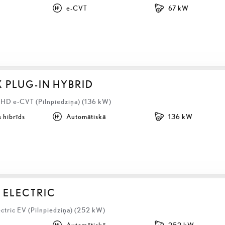
e-CVT
67 kW
X PLUG-IN HYBRID
LHD e-CVT (Pilnpiedziņa) (136 kW)
 hibrīds
Automātiskā
136 kW
 ELECTRIC
ctric EV (Pilnpiedziņa) (252 kW)
Automātiskā
252 kW