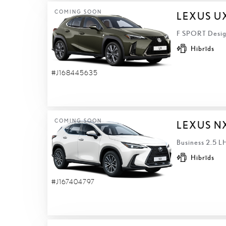
COMING SOON
LEXUS U
F SPORT Design
Hibrīds
#J168445635
COMING SOON
LEXUS N
Business 2.5 L
Hibrīds
#J167404797