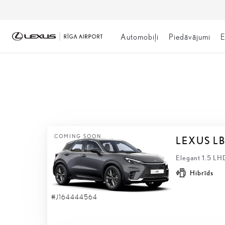
Automobiļi
Piedāvājumi
E
NOLIKTAVĀ
COMING SOON
LEXUS L
Elegant 1.5 LH
Hibrīds
#J164444564