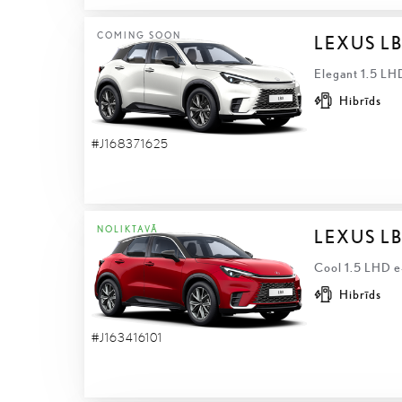
COMING SOON
LEXUS L
Elegant 1.5 LH
Hibrīds
#J168371625
NOLIKTAVĀ
LEXUS L
Cool 1.5 LHD e
Hibrīds
#J163416101