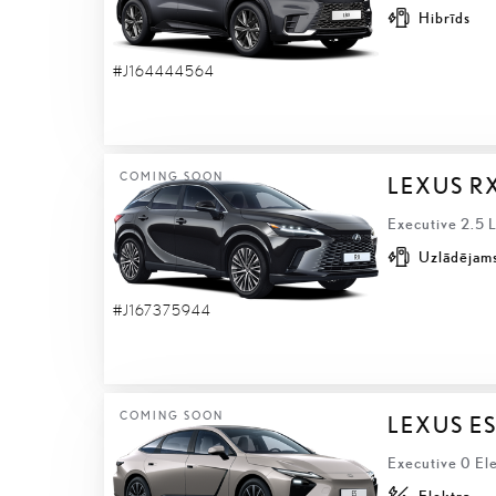
Hibrīds
#J164444564
COMING SOON
LEXUS R
Executive 2.5 
Uzlādējams
#J167375944
COMING SOON
LEXUS ES
Executive 0 Ele
Elektra