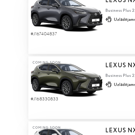
Business Plus 
Uzlādējams
#J167404837
COMING SOON
LEXUS N
Business Plus 
Uzlādējams
#J168330833
COMING SOON
LEXUS N