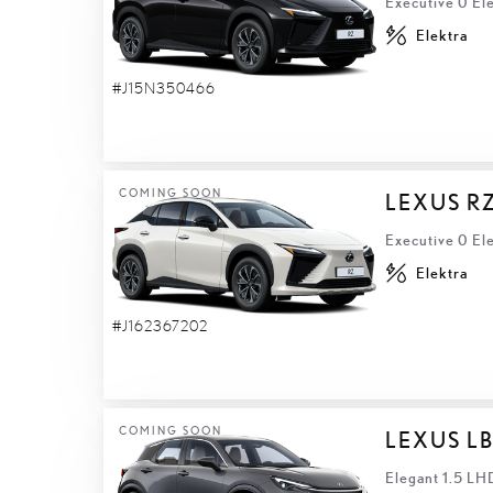
Executive 0 El
Elektra
#J15N350466
COMING SOON
LEXUS R
Executive 0 El
Elektra
#J162367202
COMING SOON
LEXUS L
Elegant 1.5 LH