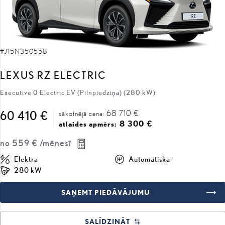
#J15N350558
LEXUS RZ ELECTRIC
Executive 0 Electric EV (Pilnpiedziņa) (280 kW)
68 710 €
60 410 €
sākotnējā cena:
8 300 €
atlaides apmērs:
no
559 €
/mēnesī
Elektra
Automātiskā
280 kW
SAŅEMT PIEDĀVĀJUMU
SALĪDZINĀT