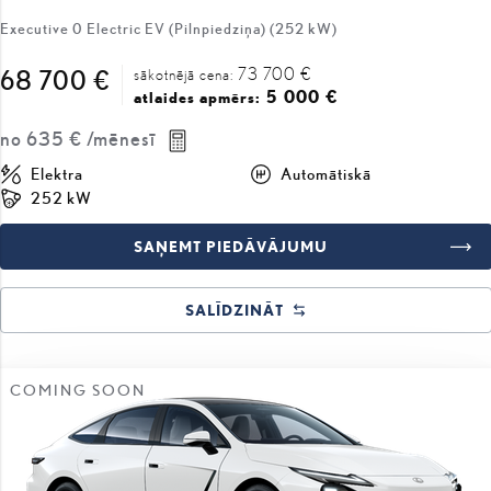
73 700 €
68 700 €
sākotnējā cena:
5 000 €
atlaides apmērs:
no
635 €
/mēnesī
Elektra
Automātiskā
252 kW
SAŅEMT PIEDĀVĀJUMU
SALĪDZINĀT
COMING SOON