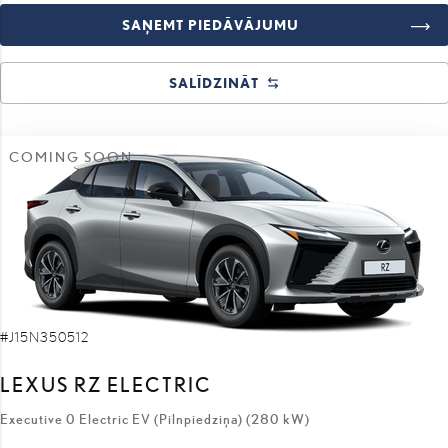
SALĪDZINĀT
COMING SOON
#J15N350512
LEXUS RZ ELECTRIC
Executive 0 Electric EV (Pilnpiedziņa) (280 kW)
68 100 €
59 800 €
sākotnējā cena:
8 300 €
atlaides apmērs: