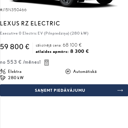
LEXUS RZ ELECTRIC
Executive 0 Electric EV (Pilnpiedziņa) (280 kW)
68 100 €
59 800 €
sākotnējā cena:
8 300 €
atlaides apmērs:
no
553 €
/mēnesī
Elektra
Automātiskā
280 kW
SAŅEMT PIEDĀVĀJUMU
SALĪDZINĀT
COMING SOON