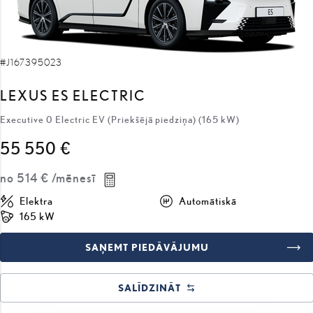
#J167395023
LEXUS ES ELECTRIC
Executive 0 Electric EV (Priekšējā piedziņa) (165 kW)
55 550 €
no
514 €
/mēnesī
Elektra
Automātiskā
165 kW
SAŅEMT PIEDĀVĀJUMU
SALĪDZINĀT
NOLIKTAVĀ