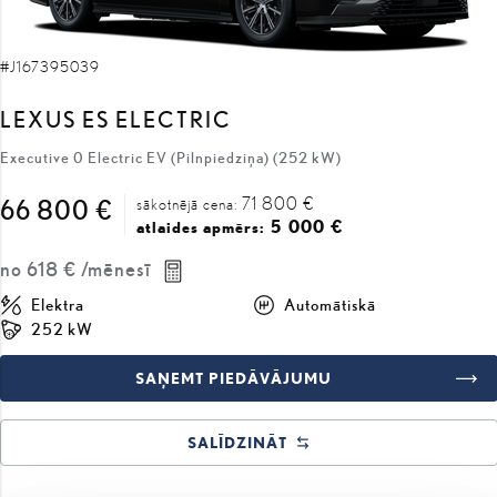
#J167395039
LEXUS ES ELECTRIC
Executive 0 Electric EV (Pilnpiedziņa) (252 kW)
71 800 €
66 800 €
sākotnējā cena:
5 000 €
atlaides apmērs:
no
618 €
/mēnesī
Elektra
Automātiskā
252 kW
SAŅEMT PIEDĀVĀJUMU
SALĪDZINĀT
COMING SOON