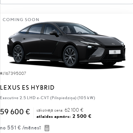
COMING SOON
#J167395007
LEXUS ES HYBRID
Executive 2.5 LHD e-CVT (Pilnpiedziņa) (105 kW)
62 100 €
59 600 €
sākotnējā cena:
2 500 €
atlaides apmērs:
no
551 €
/mēnesī
Hibrīds
Automātiskā
105 kW