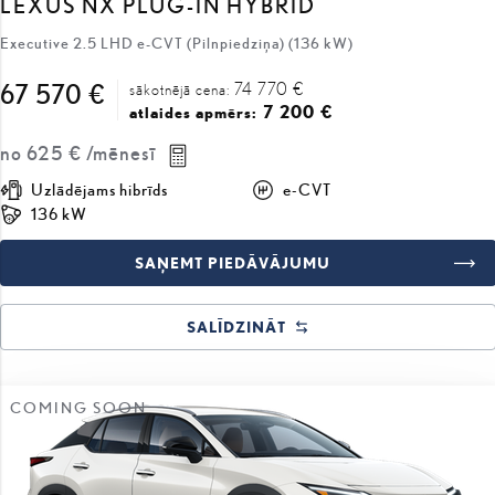
74 770 €
67 570 €
sākotnējā cena:
7 200 €
atlaides apmērs:
no
625 €
/mēnesī
Uzlādējams hibrīds
e-CVT
136 kW
SAŅEMT PIEDĀVĀJUMU
SALĪDZINĀT
COMING SOON