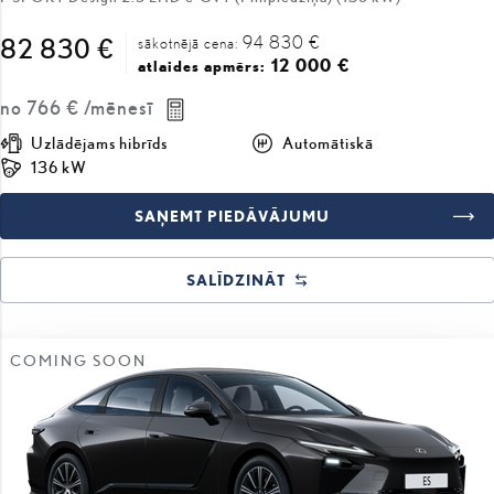
12 000 €
atlaides apmērs:
no
766 €
/mēnesī
Uzlādējams hibrīds
Automātiskā
136 kW
SAŅEMT PIEDĀVĀJUMU
SALĪDZINĀT
COMING SOON