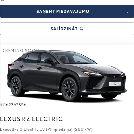
SALĪDZINĀT
COMING SOON
#J162367356
LEXUS RZ ELECTRIC
Executive 0 Electric EV (Pilnpiedziņa) (280 kW)
70 700 €
62 400 €
sākotnējā cena:
8 300 €
atlaides apmērs: