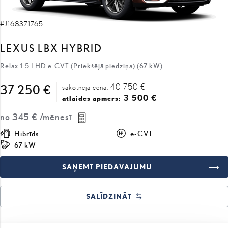
LEXUS LBX HYBRID
Relax 1.5 LHD e-CVT (Priekšējā piedziņa) (67 kW)
40 750 €
37 250 €
sākotnējā cena:
3 500 €
atlaides apmērs:
no
345 €
/mēnesī
Hibrīds
e-CVT
67 kW
SAŅEMT PIEDĀVĀJUMU
SALĪDZINĀT
COMING SOON