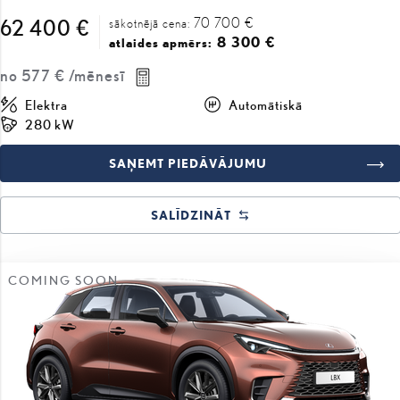
no
577 €
/mēnesī
Elektra
Automātiskā
280 kW
SAŅEMT PIEDĀVĀJUMU
SALĪDZINĀT
COMING SOON
#J168371765