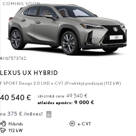
#J167573742
LEXUS UX HYBRID
F SPORT Design 2.0 LHD e-CVT (Priekšējā piedziņa) (112 kW)
49 540 €
40 540 €
sākotnējā cena:
9 000 €
atlaides apmērs:
no
375 €
/mēnesī
Hibrīds
e-CVT
112 kW
SAŅEMT PIEDĀVĀJUMU