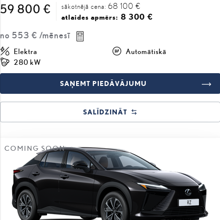
no
553 €
/mēnesī
Elektra
Automātiskā
280 kW
SAŅEMT PIEDĀVĀJUMU
SALĪDZINĀT
COMING SOON
#J15N350466