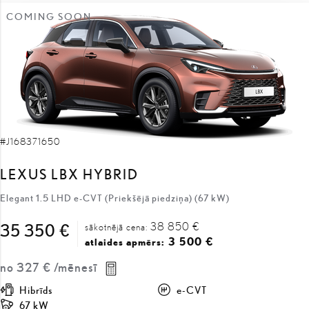
#J168371650
LEXUS LBX HYBRID
Elegant 1.5 LHD e-CVT (Priekšējā piedziņa) (67 kW)
38 850 €
35 350 €
sākotnējā cena:
3 500 €
atlaides apmērs:
no
327 €
/mēnesī
Hibrīds
e-CVT
67 kW
SAŅEMT PIEDĀVĀJUMU