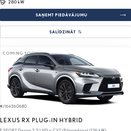
SALĪDZINĀT
COMING SOON
#J164360680
LEXUS RX PLUG-IN HYBRID
F SPORT Design 2.5 LHD e-CVT (Pilnpiedziņa) (136 kW)
94 830 €
82 830 €
sākotnējā cena: