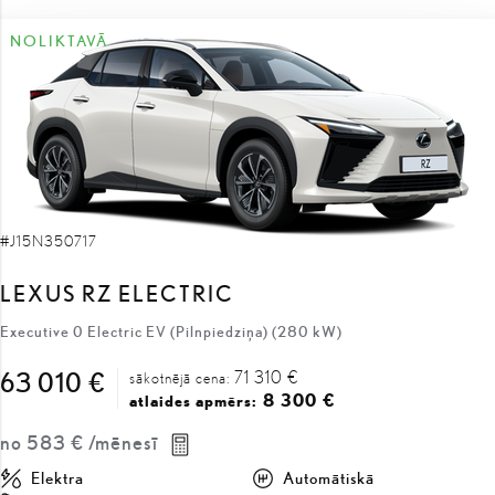
#J15N350717
LEXUS RZ ELECTRIC
Executive 0 Electric EV (Pilnpiedziņa) (280 kW)
71 310 €
63 010 €
sākotnējā cena:
8 300 €
atlaides apmērs:
no
583 €
/mēnesī
Elektra
Automātiskā
280 kW
SAŅEMT PIEDĀVĀJUMU