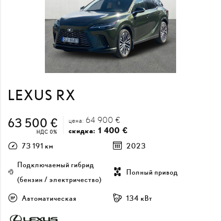
LEXUS RX
64 900 €
63 500 €
цена:
1 400 €
скидка:
НДС 0%
73 191 км
2023
Подключаемый гибрид
Полный привод
(бензин / электричество)
Автоматическая
134 кВт