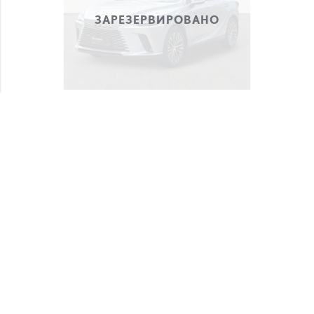
ЗАРЕЗЕРВИРОВАНО
LEXUS RX
66 900 €
НДС 21%
12 138 км
2025
Гибрид (бензин /
Полный привод
электричество)
Автоматическая
140 кВт
Lexus Rīga Airport