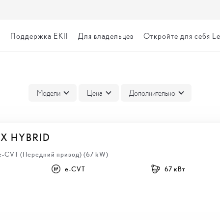
я
Поддержка EKII
Для владельцев
Откройте для себя L
ВКА
Модели
Цена
Дополнительно
BX HYBRID
 e-CVT (Передний привод) (67 kW)
e-CVT
67 кВт