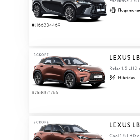
Executive 2.5
Подключа
#J166334469
ВСКОРЕ
LEXUS L
Relax 1.5 LHD
Hibridas
#J168371766
ВСКОРЕ
LEXUS L
Cool 1.5 LHD 