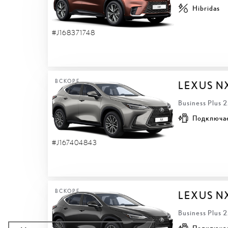
Hibridas
#J168371748
ВСКОРЕ
LEXUS N
Business Plus 
Подключа
#J167404843
ВСКОРЕ
LEXUS N
Business Plus 
Подключа