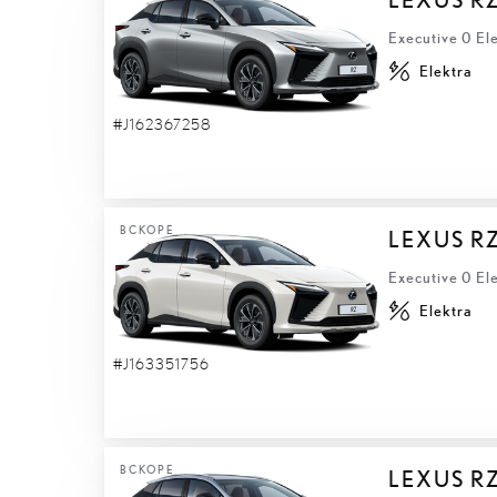
Executive 0 El
Elektra
#J162367258
ВСКОРЕ
LEXUS R
Executive 0 El
Elektra
#J163351756
ВСКОРЕ
LEXUS R