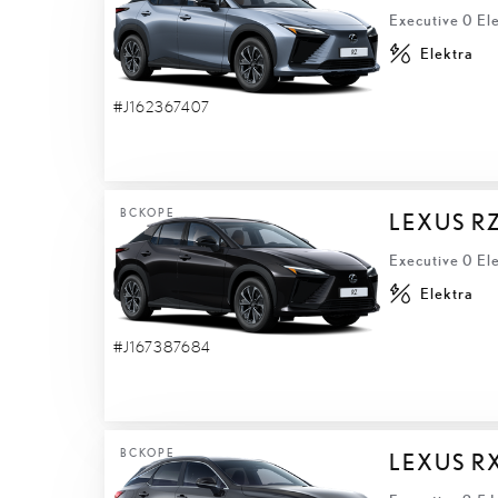
Executive 0 El
Elektra
#J162367407
ВСКОРЕ
LEXUS R
Executive 0 El
Elektra
#J167387684
ВСКОРЕ
LEXUS R