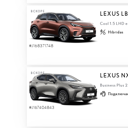
ВСКОРЕ
LEXUS L
Cool 1.5 LHD 
Hibridas
#J168371748
ВСКОРЕ
LEXUS N
Business Plus 
Подключа
#J167404843