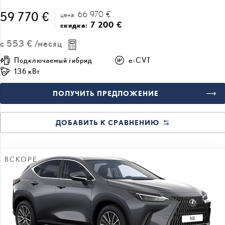
66 970 €
59 770 €
цена:
7 200 €
скидка:
с
553 €
/месяц
Подключаемый гибрид
e-CVT
136 кВт
ПОЛУЧИТЬ ПРЕДЛОЖЕНИЕ
ДОБАВИТЬ К СРАВНЕНИЮ
ВСКОРЕ