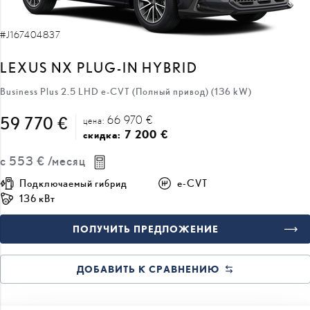
#J167404837
LEXUS NX PLUG-IN HYBRID
Business Plus 2.5 LHD e-CVT (Полный привод) (136 kW)
66 970 €
59 770 €
цена:
7 200 €
скидка:
с
553 €
/месяц
Подключаемый гибрид
e-CVT
136 кВт
ПОЛУЧИТЬ ПРЕДЛОЖЕНИЕ
ДОБАВИТЬ К СРАВНЕНИЮ