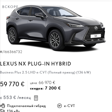
ВСКОРЕ
#J166366732
LEXUS NX PLUG-IN HYBRID
Business Plus 2.5 LHD e-CVT (Полный привод) (136 kW)
66 970 €
59 770 €
цена:
7 200 €
скидка:
с
553 €
/месяц
Подключаемый гибрид
e-CVT
136 кВт