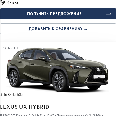
67 кВт
ПОЛУЧИТЬ ПРЕДЛОЖЕНИЕ
ДОБАВИТЬ К СРАВНЕНИЮ
ВСКОРЕ
#J168445635
LEXUS UX HYBRID
F SPORT Design 2.0 LHD e-CVT (Передний привод) (112 kW)