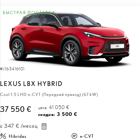
БЫСТРАЯ ДОСТАВКА
#J163416101
LEXUS LBX HYBRID
Cool 1.5 LHD e-CVT (Передний привод) (67 kW)
41 050 €
37 550 €
цена:
3 500 €
скидка:
с
347 €
/месяц
Hibridas
e-CVT