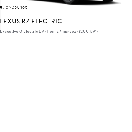
#J15N350466
LEXUS RZ ELECTRIC
Executive 0 Electric EV (Полный привод) (280 kW)
68 100 €
59 800 €
цена:
8 300 €
скидка:
с
553 €
/месяц
Elektra
Автоматическая
280 кВт
ПОЛУЧИТЬ ПРЕДЛОЖЕНИЕ
ДОБАВИТЬ К СРАВНЕНИЮ
ВСКОРЕ