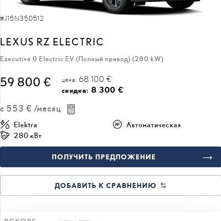
#J15N350512
LEXUS RZ ELECTRIC
Executive 0 Electric EV (Полный привод) (280 kW)
68 100 €
59 800 €
цена:
8 300 €
скидка:
с
553 €
/месяц
Elektra
Автоматическая
280 кВт
ПОЛУЧИТЬ ПРЕДЛОЖЕНИЕ
ДОБАВИТЬ К СРАВНЕНИЮ