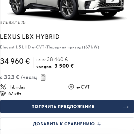
#J168371625
LEXUS LBX HYBRID
Elegant 1.5 LHD e-CVT (Передний привод) (67 kW)
38 460 €
34 960 €
цена:
3 500 €
скидка:
с
323 €
/месяц
Hibridas
e-CVT
67 кВт
ПОЛУЧИТЬ ПРЕДЛОЖЕНИЕ
ДОБАВИТЬ К СРАВНЕНИЮ