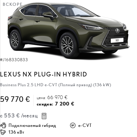
ВСКОРЕ
#J168330833
LEXUS NX PLUG-IN HYBRID
Business Plus 2.5 LHD e-CVT (Полный привод) (136 kW)
66 970 €
59 770 €
цена:
7 200 €
скидка:
с
553 €
/месяц
Подключаемый гибрид
e-CVT
136 кВт