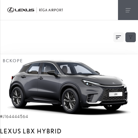
БЫСТРАЯ ДОСТАВКА
ВСКОРЕ
#J164444564
LEXUS LBX HYBRID