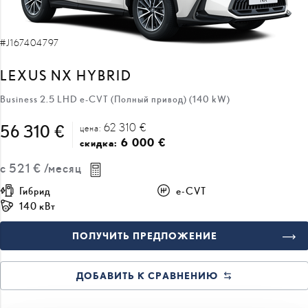
#J167404797
LEXUS NX HYBRID
Business 2.5 LHD e-CVT (Полный привод) (140 kW)
62 310 €
56 310 €
цена:
6 000 €
скидка:
с
521 €
/месяц
Гибрид
e-CVT
140 кВт
ПОЛУЧИТЬ ПРЕДЛОЖЕНИЕ
ДОБАВИТЬ К СРАВНЕНИЮ