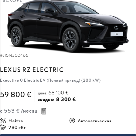
ВСКОРЕ
#J15N350466
LEXUS RZ ELECTRIC
Executive 0 Electric EV (Полный привод) (280 kW)
68 100 €
59 800 €
цена:
8 300 €
скидка:
с
553 €
/месяц
Elektra
Автоматическая
280 кВт