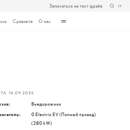
Записаться на тест-драйв
LV
exus
Сравните
О нас
ETA: 16.09.2026
узов:
Внедорожник
вигатель:
0 Electric EV (Полный привод)
(280 kW)