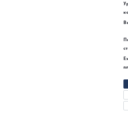
У
к
В
П
ст
Е
п