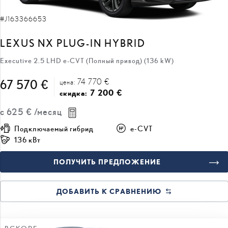
#J163366653
LEXUS NX PLUG-IN HYBRID
Executive 2.5 LHD e-CVT (Полный привод) (136 kW)
74 770 €
67 570 €
цена:
7 200 €
скидка:
с
625 €
/месяц
Подключаемый гибрид
e-CVT
136 кВт
ПОЛУЧИТЬ ПРЕДЛОЖЕНИЕ
ДОБАВИТЬ К СРАВНЕНИЮ