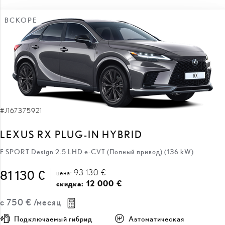
ВСКОРЕ
#J167375921
LEXUS RX PLUG-IN HYBRID
F SPORT Design 2.5 LHD e-CVT (Полный привод) (136 kW)
93 130 €
81 130 €
цена:
12 000 €
скидка:
с
750 €
/месяц
Подключаемый гибрид
Автоматическая