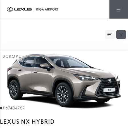
БЫСТРАЯ ДОСТАВКА
ВСКОРЕ
#J167404787
LEXUS NX HYBRID