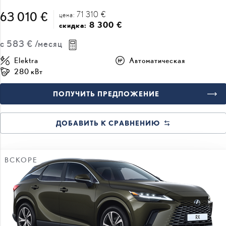
71 310 €
63 010 €
цена:
8 300 €
скидка:
с
583 €
/месяц
Elektra
Автоматическая
280 кВт
ПОЛУЧИТЬ ПРЕДЛОЖЕНИЕ
ДОБАВИТЬ К СРАВНЕНИЮ
ВСКОРЕ