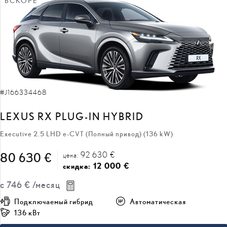
ВСКОРЕ
#J166334468
LEXUS RX PLUG-IN HYBRID
Executive 2.5 LHD e-CVT (Полный привод) (136 kW)
92 630 €
80 630 €
цена:
12 000 €
скидка:
с
746 €
/месяц
Подключаемый гибрид
Автоматическая
136 кВт