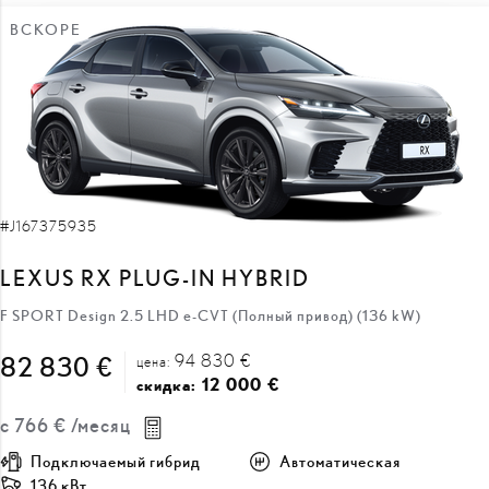
ВСКОРЕ
#J167375935
LEXUS RX PLUG-IN HYBRID
F SPORT Design 2.5 LHD e-CVT (Полный привод) (136 kW)
94 830 €
82 830 €
цена:
12 000 €
скидка:
с
766 €
/месяц
Подключаемый гибрид
Автоматическая
136 кВт