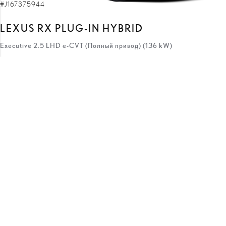
#J167375944
LEXUS RX PLUG-IN HYBRID
Executive 2.5 LHD e-CVT (Полный привод) (136 kW)
92 630 €
80 630 €
цена:
12 000 €
скидка:
с
746 €
/месяц
Подключаемый гибрид
Автоматическая
136 кВт
ПОЛУЧИТЬ ПРЕДЛОЖЕНИЕ
ДОБАВИТЬ К СРАВНЕНИЮ
БЫСТРАЯ ДОСТАВКА