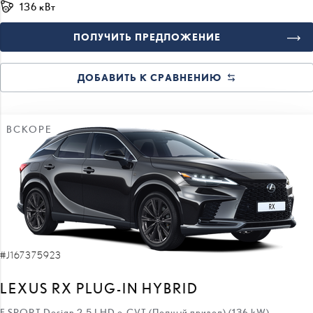
136 кВт
ПОЛУЧИТЬ ПРЕДЛОЖЕНИЕ
ДОБАВИТЬ К СРАВНЕНИЮ
ВСКОРЕ
#J167375923
LEXUS RX PLUG-IN HYBRID
F SPORT Design 2.5 LHD e-CVT (Полный привод) (136 kW)