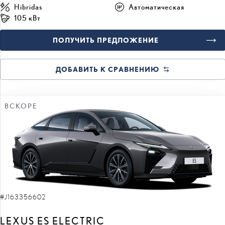
ПОЛУЧИТЬ ПРЕДЛОЖЕНИЕ
ДОБАВИТЬ К СРАВНЕНИЮ
ВСКОРЕ
#J163356602
LEXUS ES ELECTRIC
Executive 0 Electric EV (Полный привод) (252 kW)