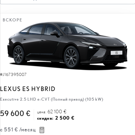
ВСКОРЕ
#J167395007
LEXUS ES HYBRID
Executive 2.5 LHD e-CVT (Полный привод) (105 kW)
62 100 €
59 600 €
цена:
2 500 €
скидка:
с
551 €
/месяц
Hibridas
Автоматическая
105 кВт