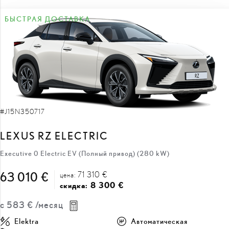
#J15N350717
LEXUS RZ ELECTRIC
Executive 0 Electric EV (Полный привод) (280 kW)
71 310 €
63 010 €
цена:
8 300 €
скидка:
с
583 €
/месяц
Elektra
Автоматическая
280 кВт
ПОЛУЧИТЬ ПРЕДЛОЖЕНИЕ