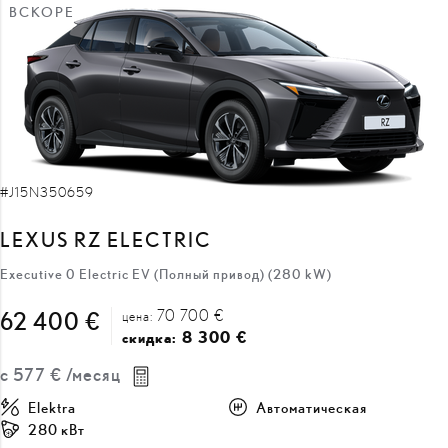
#J15N350659
LEXUS RZ ELECTRIC
Executive 0 Electric EV (Полный привод) (280 kW)
70 700 €
62 400 €
цена:
8 300 €
скидка:
с
577 €
/месяц
Elektra
Автоматическая
280 кВт
ПОЛУЧИТЬ ПРЕДЛОЖЕНИЕ