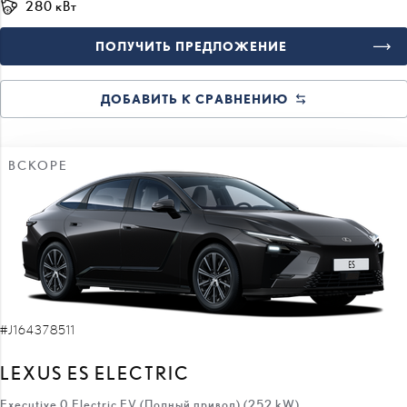
ДОБАВИТЬ К СРАВНЕНИЮ
ВСКОРЕ
#J164378511
LEXUS ES ELECTRIC
Executive 0 Electric EV (Полный привод) (252 kW)
73 700 €
68 700 €
цена: