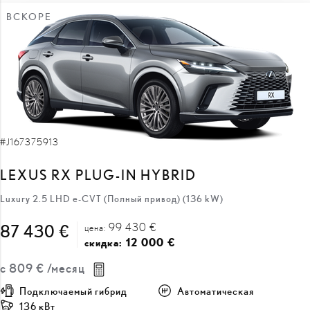
#J167375913
LEXUS RX PLUG-IN HYBRID
Luxury 2.5 LHD e-CVT (Полный привод) (136 kW)
99 430 €
87 430 €
цена:
12 000 €
скидка:
с
809 €
/месяц
Подключаемый гибрид
Автоматическая
136 кВт
ПОЛУЧИТЬ ПРЕДЛОЖЕНИЕ