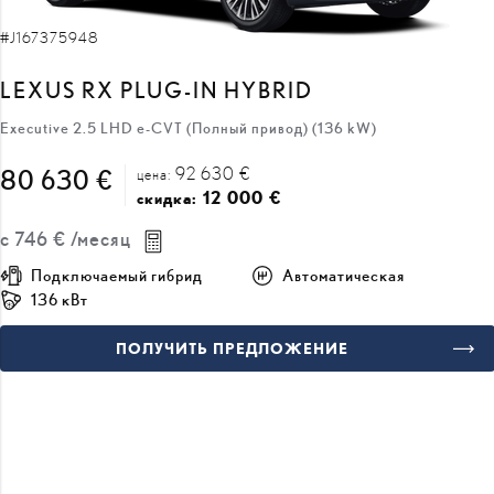
LEXUS RX PLUG-IN HYBRID
Executive 2.5 LHD e-CVT (Полный привод) (136 kW)
92 630 €
80 630 €
цена:
12 000 €
скидка:
с
746 €
/месяц
Подключаемый гибрид
Автоматическая
136 кВт
ПОЛУЧИТЬ ПРЕДЛОЖЕНИЕ
ДОБАВИТЬ К СРАВНЕНИЮ
ВСКОРЕ