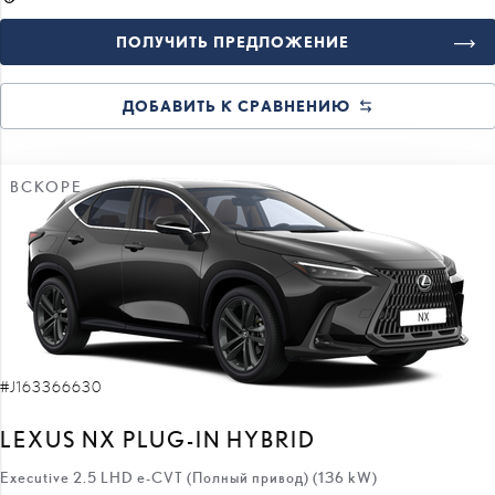
ДОБАВИТЬ К СРАВНЕНИЮ
ВСКОРЕ
#J163366630
LEXUS NX PLUG-IN HYBRID
Executive 2.5 LHD e-CVT (Полный привод) (136 kW)
73 270 €
66 070 €
цена:
7 200 €
скидка: