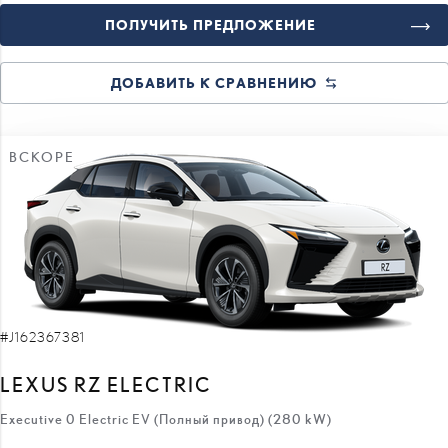
ДОБАВИТЬ К СРАВНЕНИЮ
ВСКОРЕ
#J162367381
LEXUS RZ ELECTRIC
Executive 0 Electric EV (Полный привод) (280 kW)
71 310 €
63 010 €
цена:
8 300 €
скидка: