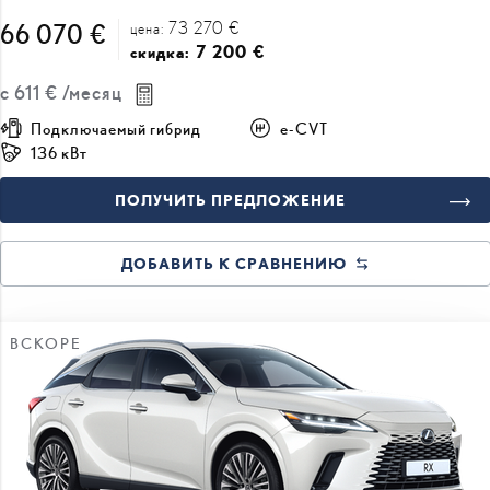
с
611 €
/месяц
Подключаемый гибрид
e-CVT
136 кВт
ПОЛУЧИТЬ ПРЕДЛОЖЕНИЕ
ДОБАВИТЬ К СРАВНЕНИЮ
ВСКОРЕ
#J167375947