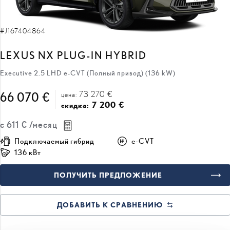
#J167404864
LEXUS NX PLUG-IN HYBRID
Executive 2.5 LHD e-CVT (Полный привод) (136 kW)
73 270 €
66 070 €
цена:
7 200 €
скидка:
с
611 €
/месяц
Подключаемый гибрид
e-CVT
136 кВт
ПОЛУЧИТЬ ПРЕДЛОЖЕНИЕ
ДОБАВИТЬ К СРАВНЕНИЮ
ВСКОРЕ