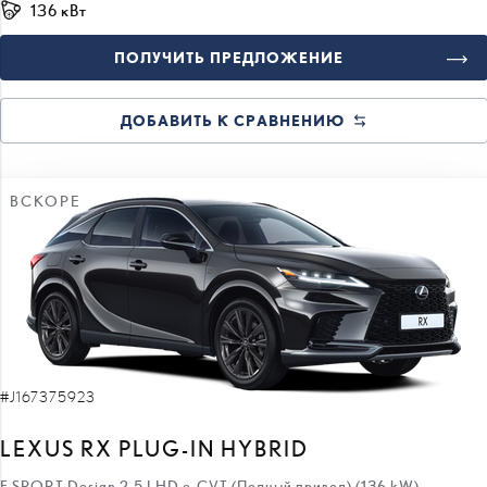
136 кВт
ПОЛУЧИТЬ ПРЕДЛОЖЕНИЕ
ДОБАВИТЬ К СРАВНЕНИЮ
ВСКОРЕ
#J167375923
LEXUS RX PLUG-IN HYBRID
F SPORT Design 2.5 LHD e-CVT (Полный привод) (136 kW)