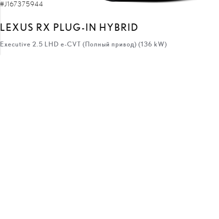
#J167375944
LEXUS RX PLUG-IN HYBRID
Executive 2.5 LHD e-CVT (Полный привод) (136 kW)
92 630 €
80 630 €
цена:
12 000 €
скидка:
с
746 €
/месяц
Подключаемый гибрид
Автоматическая
136 кВт
ПОЛУЧИТЬ ПРЕДЛОЖЕНИЕ
ДОБАВИТЬ К СРАВНЕНИЮ
БЫСТРАЯ ДОСТАВКА