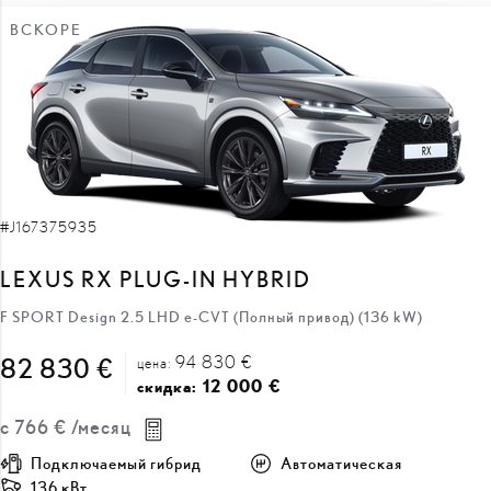
ВСКОРЕ
#J167375935
LEXUS RX PLUG-IN HYBRID
F SPORT Design 2.5 LHD e-CVT (Полный привод) (136 kW)
94 830 €
82 830 €
цена:
12 000 €
скидка:
с
766 €
/месяц
Подключаемый гибрид
Автоматическая
136 кВт