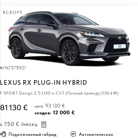
ВСКОРЕ
#J167375921
LEXUS RX PLUG-IN HYBRID
F SPORT Design 2.5 LHD e-CVT (Полный привод) (136 kW)
93 130 €
81 130 €
цена:
12 000 €
скидка:
с
750 €
/месяц
Подключаемый гибрид
Автоматическая