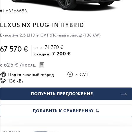
#J163366653
LEXUS NX PLUG-IN HYBRID
Executive 2.5 LHD e-CVT (Полный привод) (136 kW)
74 770 €
67 570 €
цена:
7 200 €
скидка:
с
625 €
/месяц
Подключаемый гибрид
e-CVT
136 кВт
ПОЛУЧИТЬ ПРЕДЛОЖЕНИЕ
ДОБАВИТЬ К СРАВНЕНИЮ