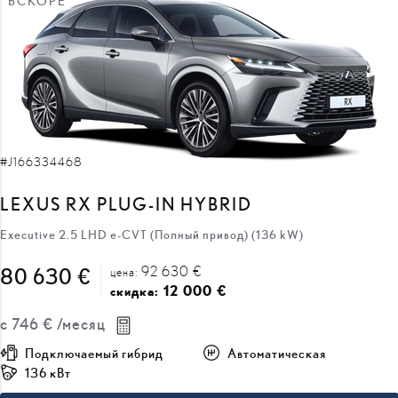
ВСКОРЕ
#J166334468
LEXUS RX PLUG-IN HYBRID
Executive 2.5 LHD e-CVT (Полный привод) (136 kW)
92 630 €
80 630 €
цена:
12 000 €
скидка:
с
746 €
/месяц
Подключаемый гибрид
Автоматическая
136 кВт