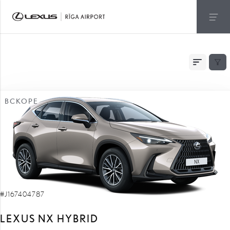
БЫСТРАЯ ДОСТАВКА
ВСКОРЕ
#J167404787
LEXUS NX HYBRID