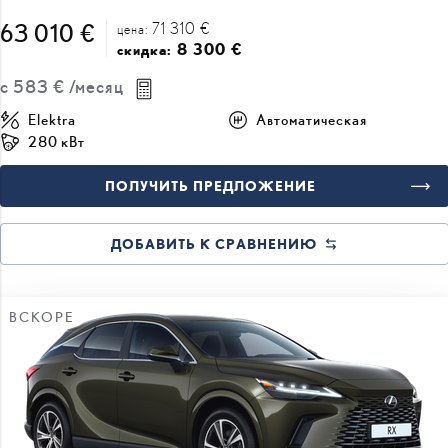
71 310 €
63 010 €
цена:
8 300 €
скидка:
с
583 €
/месяц
Elektra
Автоматическая
280 кВт
ПОЛУЧИТЬ ПРЕДЛОЖЕНИЕ
ДОБАВИТЬ К СРАВНЕНИЮ
ВСКОРЕ