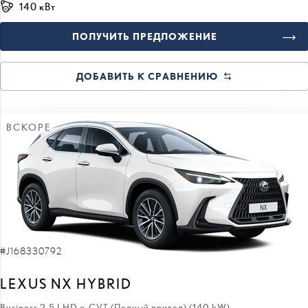
140 кВт
ПОЛУЧИТЬ ПРЕДЛОЖЕНИЕ
ДОБАВИТЬ К СРАВНЕНИЮ
ВСКОРЕ
#J168330792
LEXUS NX HYBRID
Business 2.5 LHD e-CVT (Полный привод) (140 kW)