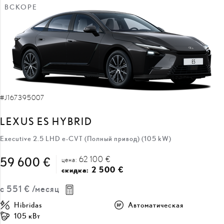
ВСКОРЕ
#J167395007
LEXUS ES HYBRID
Executive 2.5 LHD e-CVT (Полный привод) (105 kW)
62 100 €
59 600 €
цена:
2 500 €
скидка:
с
551 €
/месяц
Hibridas
Автоматическая
105 кВт