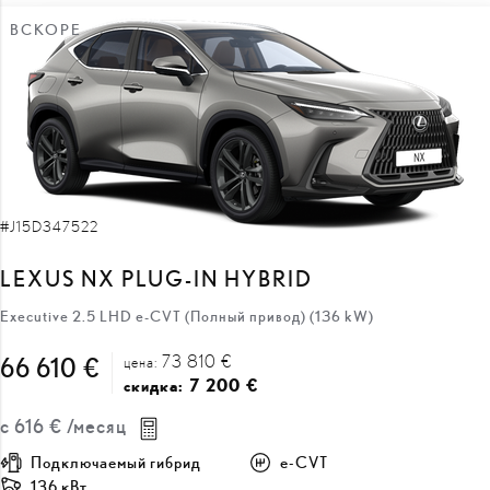
ВСКОРЕ
#J15D347522
LEXUS NX PLUG-IN HYBRID
Executive 2.5 LHD e-CVT (Полный привод) (136 kW)
73 810 €
66 610 €
цена:
7 200 €
скидка:
с
616 €
/месяц
Подключаемый гибрид
e-CVT
136 кВт