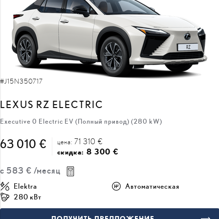
#J15N350717
LEXUS RZ ELECTRIC
Executive 0 Electric EV (Полный привод) (280 kW)
71 310 €
63 010 €
цена:
8 300 €
скидка:
с
583 €
/месяц
Elektra
Автоматическая
280 кВт
ПОЛУЧИТЬ ПРЕДЛОЖЕНИЕ