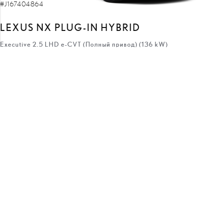
#J167404864
LEXUS NX PLUG-IN HYBRID
Executive 2.5 LHD e-CVT (Полный привод) (136 kW)
73 270 €
66 070 €
цена:
7 200 €
скидка:
с
611 €
/месяц
Подключаемый гибрид
e-CVT
136 кВт
ПОЛУЧИТЬ ПРЕДЛОЖЕНИЕ
ДОБАВИТЬ К СРАВНЕНИЮ
ВСКОРЕ