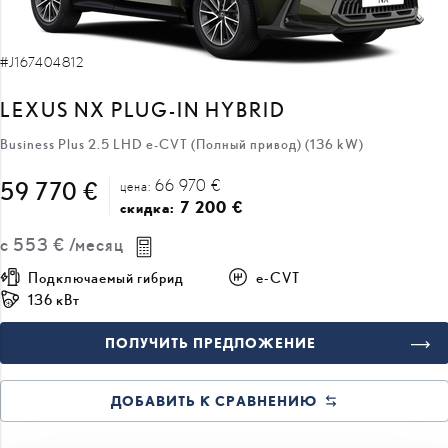
#J167404812
LEXUS NX PLUG-IN HYBRID
Business Plus 2.5 LHD e-CVT (Полный привод) (136 kW)
66 970 €
59 770 €
цена:
7 200 €
скидка:
с
553 €
/месяц
Подключаемый гибрид
e-CVT
136 кВт
ПОЛУЧИТЬ ПРЕДЛОЖЕНИЕ
ДОБАВИТЬ К СРАВНЕНИЮ