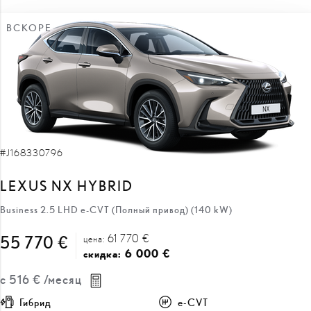
ВСКОРЕ
#J168330796
LEXUS NX HYBRID
Business 2.5 LHD e-CVT (Полный привод) (140 kW)
61 770 €
55 770 €
цена:
6 000 €
скидка:
с
516 €
/месяц
Гибрид
e-CVT