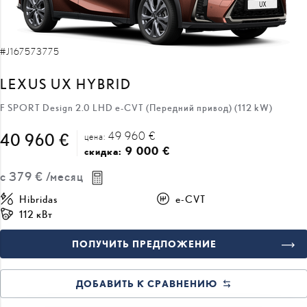
#J167573775
LEXUS UX HYBRID
F SPORT Design 2.0 LHD e-CVT (Передний привод) (112 kW)
49 960 €
40 960 €
цена:
9 000 €
скидка:
с
379 €
/месяц
Hibridas
e-CVT
112 кВт
ПОЛУЧИТЬ ПРЕДЛОЖЕНИЕ
ДОБАВИТЬ К СРАВНЕНИЮ