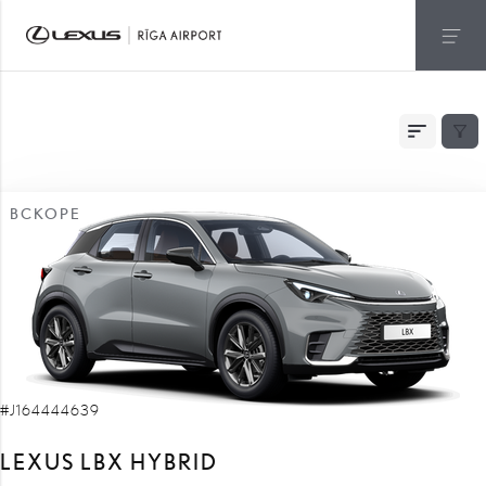
БЫСТРАЯ ДОСТАВКА
ВСКОРЕ
#J164444639
LEXUS LBX HYBRID