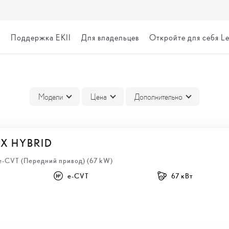
я
Поддержка EKII
Для владельцев
Откройте для себя L
ВКА
Модели
Цена
Дополнительно
BX HYBRID
 e-CVT (Передний привод) (67 kW)
e-CVT
67 кВт