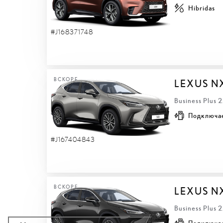
Hibridas
#J168371748
ВСКОРЕ
LEXUS N
Business Plus 
Подключа
#J167404843
ВСКОРЕ
LEXUS N
Business Plus 
Подключа