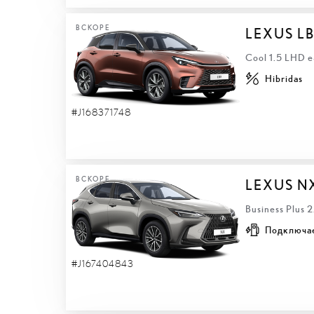
ВСКОРЕ
LEXUS L
Cool 1.5 LHD 
Hibridas
#J168371748
ВСКОРЕ
LEXUS N
Business Plus 
Подключа
#J167404843