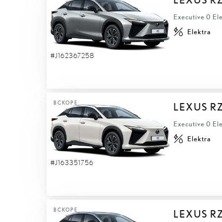
Executive 0 El
Elektra
#J162367258
ВСКОРЕ
LEXUS R
Executive 0 El
Elektra
#J163351756
ВСКОРЕ
LEXUS R