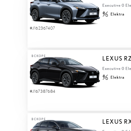
Executive 0 El
Elektra
#J162367407
ВСКОРЕ
LEXUS R
Executive 0 El
Elektra
#J167387684
ВСКОРЕ
LEXUS R