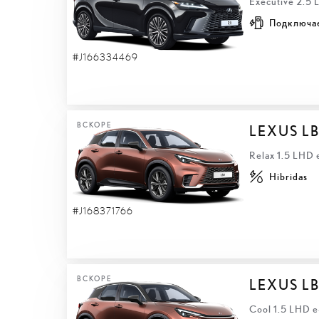
Executive 2.5
Подключа
#J166334469
ВСКОРЕ
LEXUS L
Relax 1.5 LHD
Hibridas
#J168371766
ВСКОРЕ
LEXUS L
Cool 1.5 LHD 