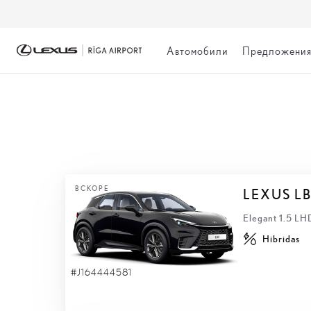
Автомобили
Предложени
БЫСТРАЯ ДОСТА
ВСКОРЕ
LEXUS L
Elegant 1.5 L
Hibridas
#J164444581