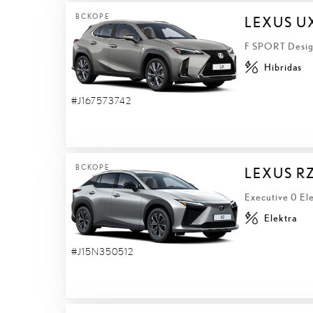
ВСКОРЕ
LEXUS U
F SPORT Desig
Hibridas
#J167573742
ВСКОРЕ
LEXUS R
Executive 0 El
Elektra
#J15N350512