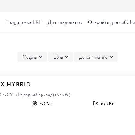
я
Поддержка EKII
Для владельцев
Откройте для себя L
ВКА
Модели
Цена
Дополнительно
BX HYBRID
HD e-CVT (Передний привод) (67 kW)
e-CVT
67 кВт