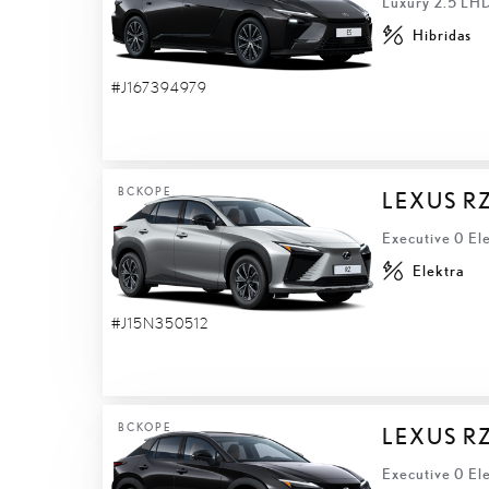
Luxury 2.5 LH
Hibridas
#J167394979
ВСКОРЕ
LEXUS R
Executive 0 El
Elektra
#J15N350512
ВСКОРЕ
LEXUS R
Executive 0 El