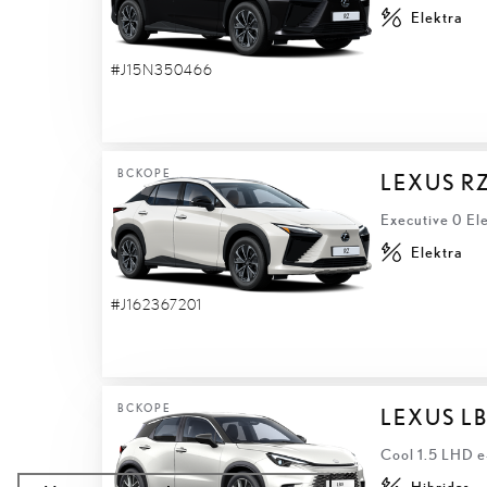
Elektra
#J15N350466
ВСКОРЕ
LEXUS R
Executive 0 El
Elektra
#J162367201
ВСКОРЕ
LEXUS L
Cool 1.5 LHD 
Hibridas