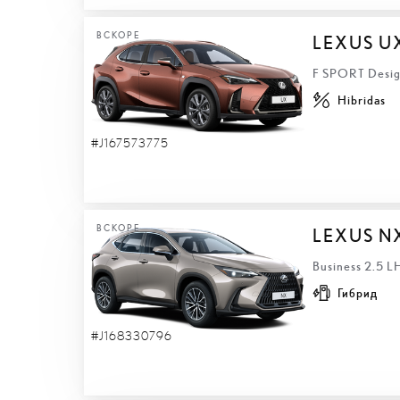
ВСКОРЕ
LEXUS U
F SPORT Desig
Hibridas
#J167573775
ВСКОРЕ
LEXUS N
Business 2.5 
Гибрид
#J168330796