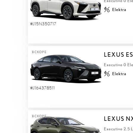
Executive 0 El
Elektra
#J15N350717
ВСКОРЕ
LEXUS ES
Executive 0 El
Elektra
#J164378511
ВСКОРЕ
LEXUS N
Executive 2.5