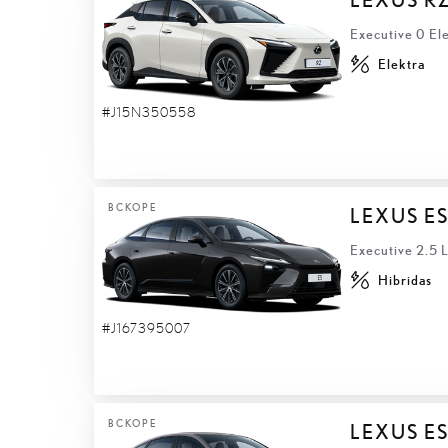
Executive 0 El
Elektra
#J15N350558
ВСКОРЕ
LEXUS E
Executive 2.5
Hibridas
#J167395007
ВСКОРЕ
LEXUS ES