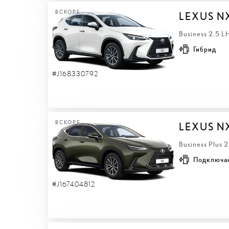
ВСКОРЕ
LEXUS N
Business 2.5 
Гибрид
#J168330792
ВСКОРЕ
LEXUS N
Business Plus 
Подключа
#J167404812