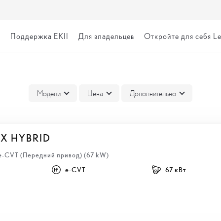
я
Поддержка EKII
Для владельцев
Откройте для себя L
ВКА
Модели
Цена
Дополнительно
BX HYBRID
 e-CVT (Передний привод) (67 kW)
e-CVT
67 кВт