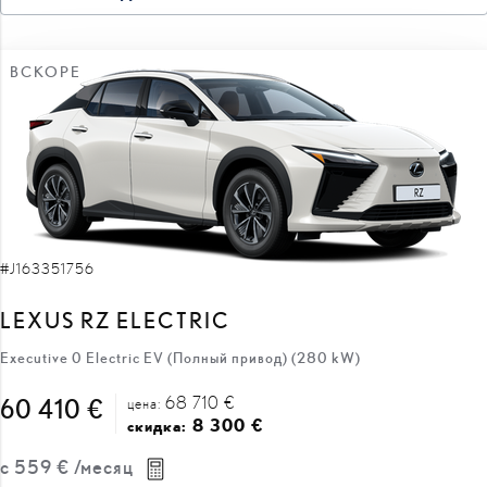
ВСКОРЕ
#J163351756
LEXUS RZ ELECTRIC
Executive 0 Electric EV (Полный привод) (280 kW)
68 710 €
60 410 €
цена:
8 300 €
скидка:
с
559 €
/месяц
Elektra
Автоматическая
280 кВт