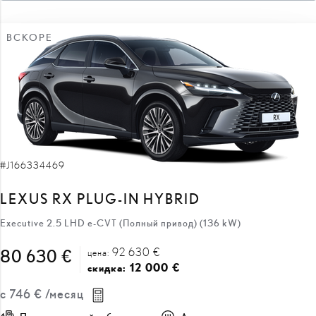
ВСКОРЕ
#J166334469
LEXUS RX PLUG-IN HYBRID
Executive 2.5 LHD e-CVT (Полный привод) (136 kW)
92 630 €
80 630 €
цена:
12 000 €
скидка:
с
746 €
/месяц
Подключаемый гибрид
Автоматическая
136 кВт