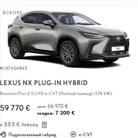
#J167404843
LEXUS NX PLUG-IN HYBRID
Business Plus 2.5 LHD e-CVT (Полный привод) (136 kW)
66 970 €
59 770 €
цена:
7 200 €
скидка:
с
553 €
/месяц
Подключаемый гибрид
e-CVT
136 кВт