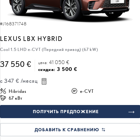
#J168371748
LEXUS LBX HYBRID
Cool 1.5 LHD e-CVT (Передний привод) (67 kW)
41 050 €
37 550 €
цена:
3 500 €
скидка:
с
347 €
/месяц
Hibridas
e-CVT
67 кВт
ПОЛУЧИТЬ ПРЕДЛОЖЕНИЕ
ДОБАВИТЬ К СРАВНЕНИЮ
ВСКОРЕ