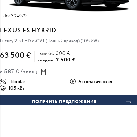
LEXUS ES HYBRID
Luxury 2.5 LHD e-CVT (Полный привод) (105 kW)
66 000 €
63 500 €
цена:
2 500 €
скидка:
с
587 €
/месяц
Hibridas
Автоматическая
105 кВт
ПОЛУЧИТЬ ПРЕДЛОЖЕНИЕ
ДОБАВИТЬ К СРАВНЕНИЮ
ВСКОРЕ