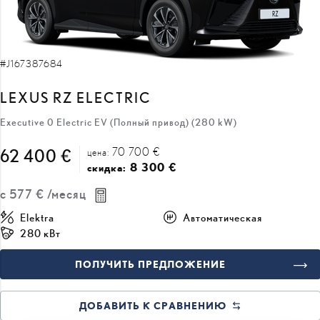
#J167387684
LEXUS RZ ELECTRIC
Executive 0 Electric EV (Полный привод) (280 kW)
70 700 €
62 400 €
цена:
8 300 €
скидка:
с
577 €
/месяц
Elektra
Автоматическая
280 кВт
ПОЛУЧИТЬ ПРЕДЛОЖЕНИЕ
ДОБАВИТЬ К СРАВНЕНИЮ