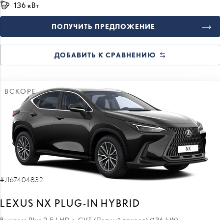
ПОЛУЧИТЬ ПРЕДЛОЖЕНИЕ
ДОБАВИТЬ К СРАВНЕНИЮ
ВСКОРЕ
#J167404832
LEXUS NX PLUG-IN HYBRID
Business Plus 2.5 LHD e-CVT (Полный привод) (136 kW)
66 970 €
59 770 €
цена: