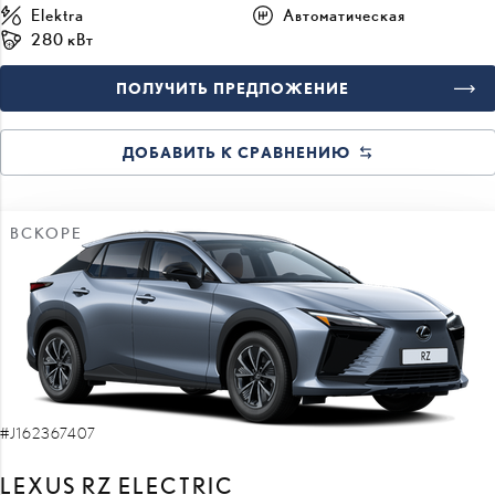
ПОЛУЧИТЬ ПРЕДЛОЖЕНИЕ
ДОБАВИТЬ К СРАВНЕНИЮ
ВСКОРЕ
#J162367407
LEXUS RZ ELECTRIC
Executive 0 Electric EV (Полный привод) (280 kW)