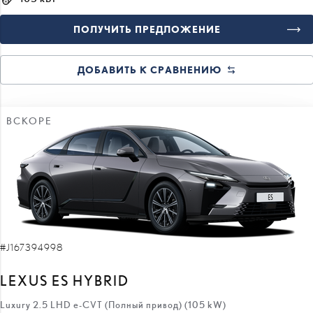
ДОБАВИТЬ К СРАВНЕНИЮ
ВСКОРЕ
#J167394998
LEXUS ES HYBRID
Luxury 2.5 LHD e-CVT (Полный привод) (105 kW)
66 000 €
63 500 €
цена:
2 500 €
скидка: