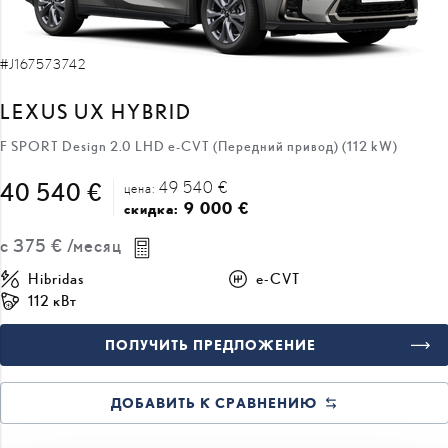
#J167573742
LEXUS UX HYBRID
F SPORT Design 2.0 LHD e-CVT (Передний привод) (112 kW)
49 540 €
40 540 €
цена:
9 000 €
скидка:
с
375 €
/месяц
Hibridas
e-CVT
112 кВт
ПОЛУЧИТЬ ПРЕДЛОЖЕНИЕ
ДОБАВИТЬ К СРАВНЕНИЮ
ВСКОРЕ