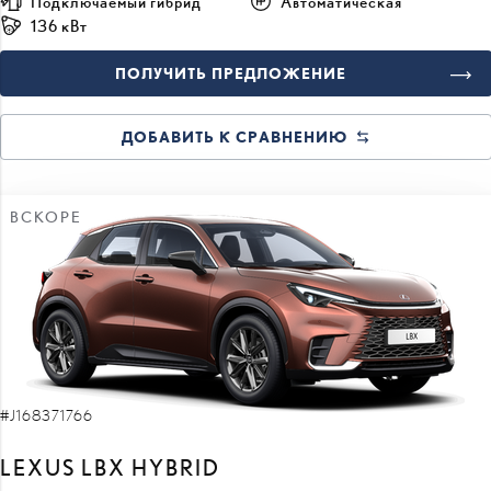
ПОЛУЧИТЬ ПРЕДЛОЖЕНИЕ
ДОБАВИТЬ К СРАВНЕНИЮ
ВСКОРЕ
#J168371766
LEXUS LBX HYBRID
Relax 1.5 LHD e-CVT (Передний привод) (67 kW)