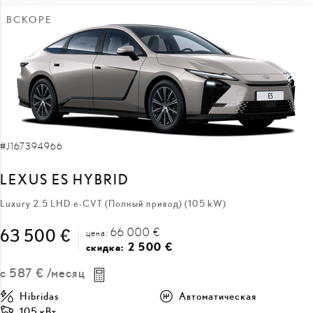
#J167394966
LEXUS ES HYBRID
Luxury 2.5 LHD e-CVT (Полный привод) (105 kW)
66 000 €
63 500 €
цена:
2 500 €
скидка:
с
587 €
/месяц
Hibridas
Автоматическая
105 кВт
ПОЛУЧИТЬ ПРЕДЛОЖЕНИЕ