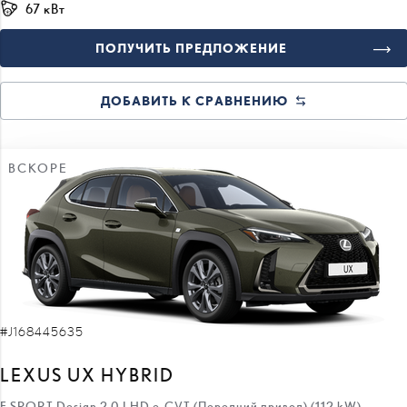
67 кВт
ПОЛУЧИТЬ ПРЕДЛОЖЕНИЕ
ДОБАВИТЬ К СРАВНЕНИЮ
ВСКОРЕ
#J168445635
LEXUS UX HYBRID
F SPORT Design 2.0 LHD e-CVT (Передний привод) (112 kW)