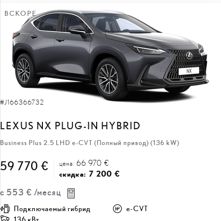
ВСКОРЕ
#J166366732
LEXUS NX PLUG-IN HYBRID
Business Plus 2.5 LHD e-CVT (Полный привод) (136 kW)
66 970 €
59 770 €
цена:
7 200 €
скидка:
с
553 €
/месяц
Подключаемый гибрид
e-CVT
136 кВт