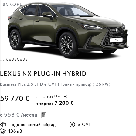
ВСКОРЕ
#J168330833
LEXUS NX PLUG-IN HYBRID
Business Plus 2.5 LHD e-CVT (Полный привод) (136 kW)
66 970 €
59 770 €
цена:
7 200 €
скидка:
с
553 €
/месяц
Подключаемый гибрид
e-CVT
136 кВт