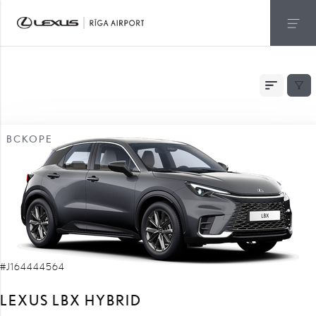
БЫСТРАЯ ДОСТАВКА
ВСКОРЕ
#J164444564
LEXUS LBX HYBRID