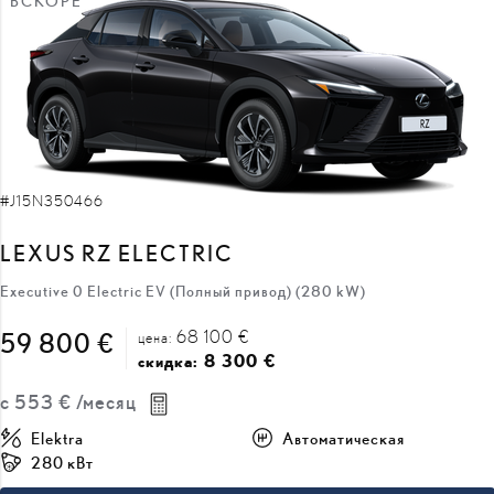
ВСКОРЕ
#J15N350466
LEXUS RZ ELECTRIC
Executive 0 Electric EV (Полный привод) (280 kW)
68 100 €
59 800 €
цена:
8 300 €
скидка:
с
553 €
/месяц
Elektra
Автоматическая
280 кВт