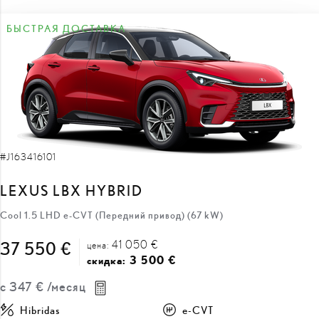
БЫСТРАЯ ДОСТАВКА
#J163416101
LEXUS LBX HYBRID
Cool 1.5 LHD e-CVT (Передний привод) (67 kW)
41 050 €
37 550 €
цена:
3 500 €
скидка:
с
347 €
/месяц
Hibridas
e-CVT