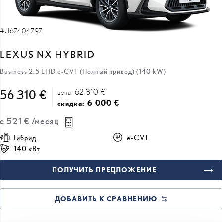
#J167404797
LEXUS NX HYBRID
Business 2.5 LHD e-CVT (Полный привод) (140 kW)
62 310 €
56 310 €
цена:
6 000 €
скидка:
с
521 €
/месяц
Гибрид
e-CVT
140 кВт
ПОЛУЧИТЬ ПРЕДЛОЖЕНИЕ
ДОБАВИТЬ К СРАВНЕНИЮ