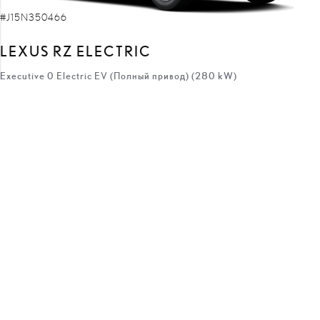
#J15N350466
LEXUS RZ ELECTRIC
Executive 0 Electric EV (Полный привод) (280 kW)
68 100 €
59 800 €
цена:
8 300 €
скидка:
с
553 €
/месяц
Elektra
Автоматическая
280 кВт
ПОЛУЧИТЬ ПРЕДЛОЖЕНИЕ
ДОБАВИТЬ К СРАВНЕНИЮ
ВСКОРЕ