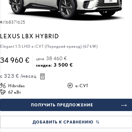
#J168371625
LEXUS LBX HYBRID
Elegant 1.5 LHD e-CVT (Передний привод) (67 kW)
38 460 €
34 960 €
цена:
3 500 €
скидка:
с
323 €
/месяц
Hibridas
e-CVT
67 кВт
ПОЛУЧИТЬ ПРЕДЛОЖЕНИЕ
ДОБАВИТЬ К СРАВНЕНИЮ