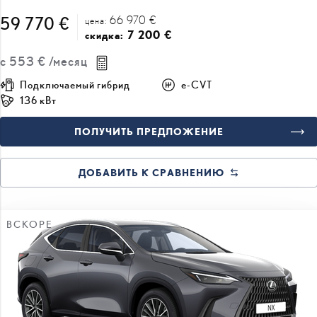
66 970 €
59 770 €
цена:
7 200 €
скидка:
с
553 €
/месяц
Подключаемый гибрид
e-CVT
136 кВт
ПОЛУЧИТЬ ПРЕДЛОЖЕНИЕ
ДОБАВИТЬ К СРАВНЕНИЮ
ВСКОРЕ