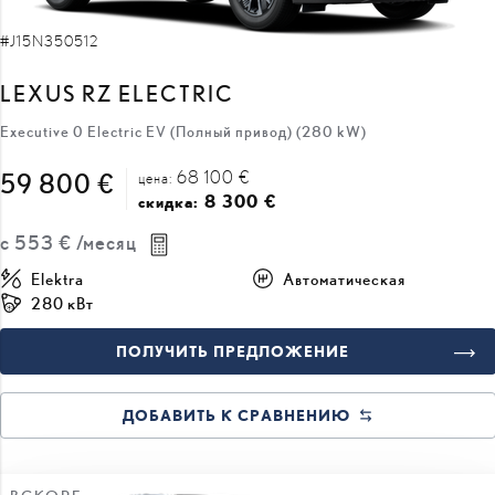
#J15N350512
LEXUS RZ ELECTRIC
Executive 0 Electric EV (Полный привод) (280 kW)
68 100 €
59 800 €
цена:
8 300 €
скидка:
с
553 €
/месяц
Elektra
Автоматическая
280 кВт
ПОЛУЧИТЬ ПРЕДЛОЖЕНИЕ
ДОБАВИТЬ К СРАВНЕНИЮ