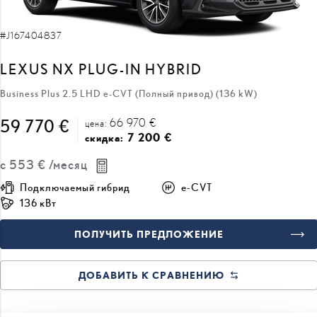
#J167404837
LEXUS NX PLUG-IN HYBRID
Business Plus 2.5 LHD e-CVT (Полный привод) (136 kW)
66 970 €
59 770 €
цена:
7 200 €
скидка:
с
553 €
/месяц
Подключаемый гибрид
e-CVT
136 кВт
ПОЛУЧИТЬ ПРЕДЛОЖЕНИЕ
ДОБАВИТЬ К СРАВНЕНИЮ