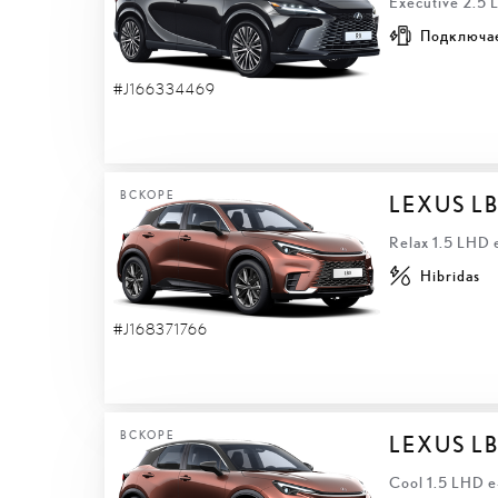
Executive 2.5
Подключа
#J166334469
ВСКОРЕ
LEXUS L
Relax 1.5 LHD
Hibridas
#J168371766
ВСКОРЕ
LEXUS L
Cool 1.5 LHD 