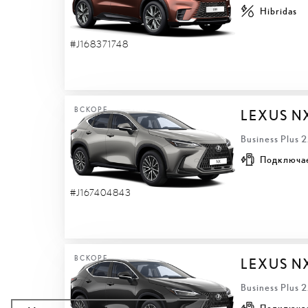
Hibridas
#J168371748
ВСКОРЕ
LEXUS N
Business Plus 
Подключа
#J167404843
ВСКОРЕ
LEXUS N
Business Plus 
Подключа