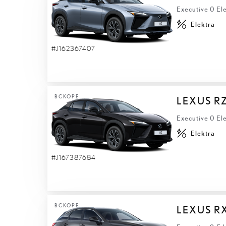
Executive 0 El
Elektra
#J162367407
ВСКОРЕ
LEXUS R
Executive 0 El
Elektra
#J167387684
ВСКОРЕ
LEXUS R