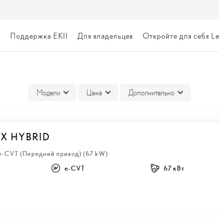
я
Поддержка EKII
Для владельцев
Откройте для себя L
ВКА
Модели
Цена
Дополнительно
BX HYBRID
 e-CVT (Передний привод) (67 kW)
e-CVT
67 кВт