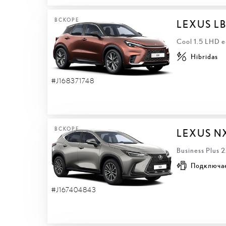
ВСКОРЕ
LEXUS L
Cool 1.5 LHD 
Hibridas
#J168371748
ВСКОРЕ
LEXUS N
Business Plus 
Подключа
#J167404843