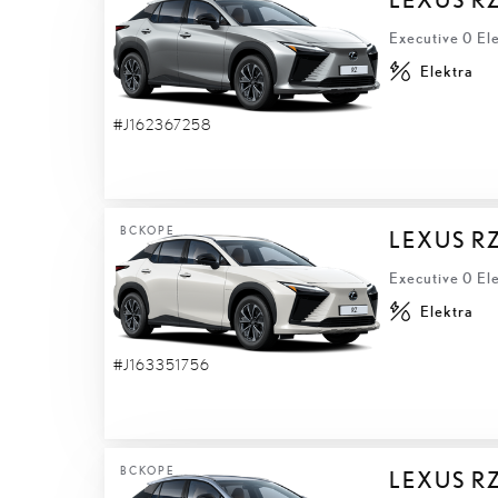
Executive 0 El
Elektra
#J162367258
ВСКОРЕ
LEXUS R
Executive 0 El
Elektra
#J163351756
ВСКОРЕ
LEXUS R