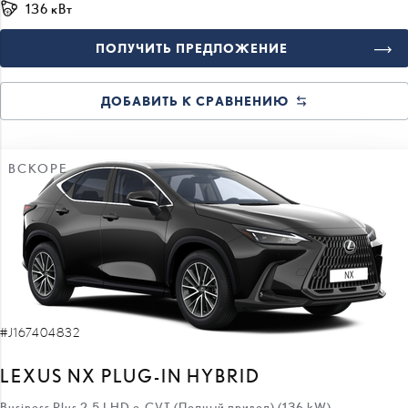
136 кВт
ПОЛУЧИТЬ ПРЕДЛОЖЕНИЕ
ДОБАВИТЬ К СРАВНЕНИЮ
ВСКОРЕ
#J167404832
LEXUS NX PLUG-IN HYBRID
Business Plus 2.5 LHD e-CVT (Полный привод) (136 kW)