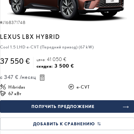
#J168371748
LEXUS LBX HYBRID
Cool 1.5 LHD e-CVT (Передний привод) (67 kW)
41 050 €
37 550 €
цена:
3 500 €
скидка:
с
347 €
/месяц
Hibridas
e-CVT
67 кВт
ПОЛУЧИТЬ ПРЕДЛОЖЕНИЕ
ДОБАВИТЬ К СРАВНЕНИЮ