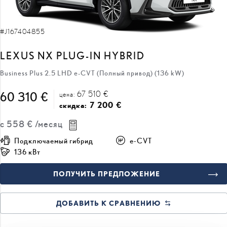
#J167404855
LEXUS NX PLUG-IN HYBRID
Business Plus 2.5 LHD e-CVT (Полный привод) (136 kW)
67 510 €
60 310 €
цена:
7 200 €
скидка:
с
558 €
/месяц
Подключаемый гибрид
e-CVT
136 кВт
ПОЛУЧИТЬ ПРЕДЛОЖЕНИЕ
ДОБАВИТЬ К СРАВНЕНИЮ