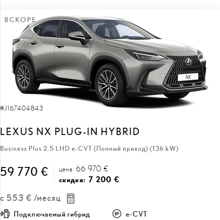
ВСКОРЕ
#J167404843
LEXUS NX PLUG-IN HYBRID
Business Plus 2.5 LHD e-CVT (Полный привод) (136 kW)
66 970 €
59 770 €
цена:
7 200 €
скидка:
с
553 €
/месяц
Подключаемый гибрид
e-CVT