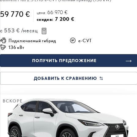
66 970 €
59 770 €
цена:
7 200 €
скидка:
с
553 €
/месяц
Подключаемый гибрид
e-CVT
136 кВт
ПОЛУЧИТЬ ПРЕДЛОЖЕНИЕ
ДОБАВИТЬ К СРАВНЕНИЮ
ВСКОРЕ