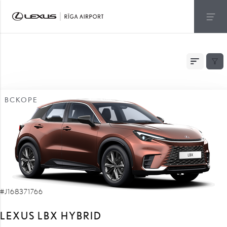
БЫСТРАЯ ДОСТАВКА
ВСКОРЕ
#J168371766
LEXUS LBX HYBRID