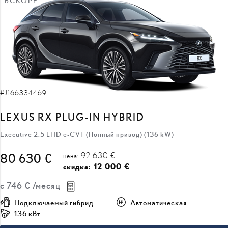
ВСКОРЕ
#J166334469
LEXUS RX PLUG-IN HYBRID
Executive 2.5 LHD e-CVT (Полный привод) (136 kW)
92 630 €
80 630 €
цена:
12 000 €
скидка:
с
746 €
/месяц
Подключаемый гибрид
Автоматическая
136 кВт