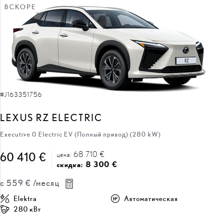
ВСКОРЕ
#J163351756
LEXUS RZ ELECTRIC
Executive 0 Electric EV (Полный привод) (280 kW)
68 710 €
60 410 €
цена:
8 300 €
скидка:
с
559 €
/месяц
Elektra
Автоматическая
280 кВт