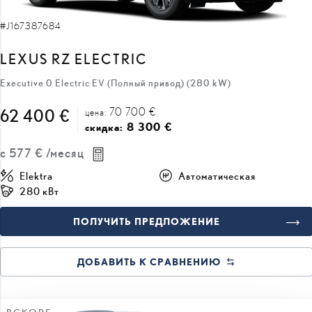
#J167387684
LEXUS RZ ELECTRIC
Executive 0 Electric EV (Полный привод) (280 kW)
70 700 €
62 400 €
цена:
8 300 €
скидка:
с
577 €
/месяц
Elektra
Автоматическая
280 кВт
ПОЛУЧИТЬ ПРЕДЛОЖЕНИЕ
ДОБАВИТЬ К СРАВНЕНИЮ