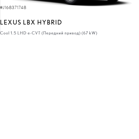
#J168371748
LEXUS LBX HYBRID
Cool 1.5 LHD e-CVT (Передний привод) (67 kW)
41 050 €
37 550 €
цена:
3 500 €
скидка:
с
347 €
/месяц
Hibridas
e-CVT
67 кВт
ПОЛУЧИТЬ ПРЕДЛОЖЕНИЕ
ДОБАВИТЬ К СРАВНЕНИЮ
ВСКОРЕ