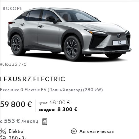
ВСКОРЕ
#J163351775
LEXUS RZ ELECTRIC
Executive 0 Electric EV (Полный привод) (280 kW)
68 100 €
59 800 €
цена:
8 300 €
скидка:
с
553 €
/месяц
Elektra
Автоматическая
280 кВт