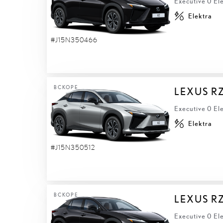
Executive 0 El
Elektra
#J15N350466
ВСКОРЕ
LEXUS R
Executive 0 El
Elektra
#J15N350512
ВСКОРЕ
LEXUS R
Executive 0 El