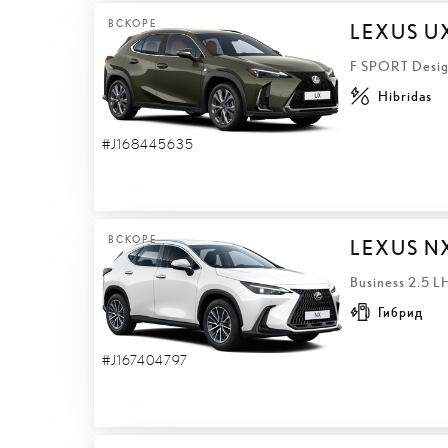
ВСКОРЕ
LEXUS U
F SPORT Desig
Hibridas
#J168445635
ВСКОРЕ
LEXUS N
Business 2.5 
Гибрид
#J167404797