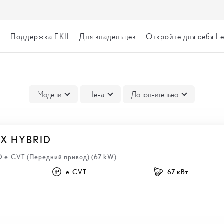
я
Поддержка EKII
Для владельцев
Откройте для себя L
ВКА
Модели
Цена
Дополнительно
BX HYBRID
HD e-CVT (Передний привод) (67 kW)
e-CVT
67 кВт