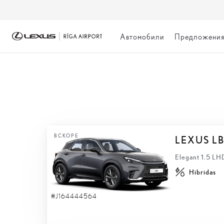
Автомобили
Предложени
БЫСТРАЯ ДОСТА
ВСКОРЕ
LEXUS L
Elegant 1.5 L
Hibridas
#J164444564