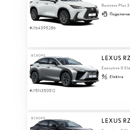
Business Plus 
Подключа
#J164395286
ВСКОРЕ
LEXUS R
Executive 0 El
Elektra
#J15N350512
ВСКОРЕ
LEXUS R