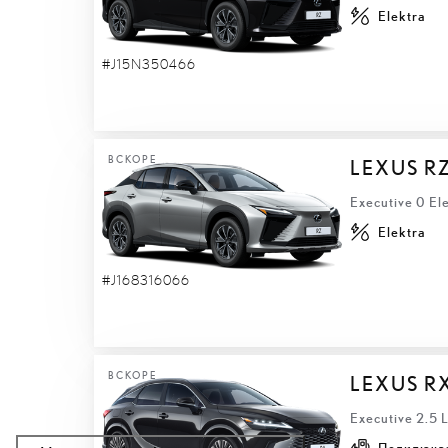
Elektra
#J15N350466
ВСКОРЕ
LEXUS R
Executive 0 El
Elektra
#J168316066
ВСКОРЕ
LEXUS R
Executive 2.5
Подключа