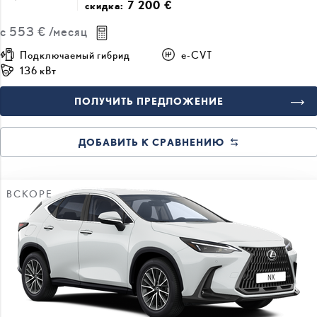
с
553 €
/месяц
Подключаемый гибрид
e-CVT
136 кВт
ПОЛУЧИТЬ ПРЕДЛОЖЕНИЕ
ДОБАВИТЬ К СРАВНЕНИЮ
ВСКОРЕ
#J164395286