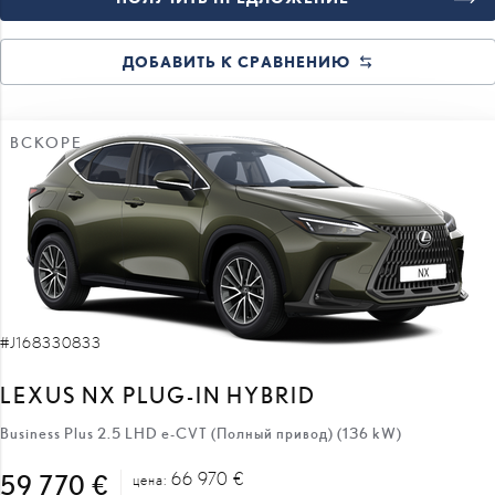
ДОБАВИТЬ К СРАВНЕНИЮ
ВСКОРЕ
#J168330833
LEXUS NX PLUG-IN HYBRID
Business Plus 2.5 LHD e-CVT (Полный привод) (136 kW)
66 970 €
59 770 €
цена:
7 200 €
скидка: