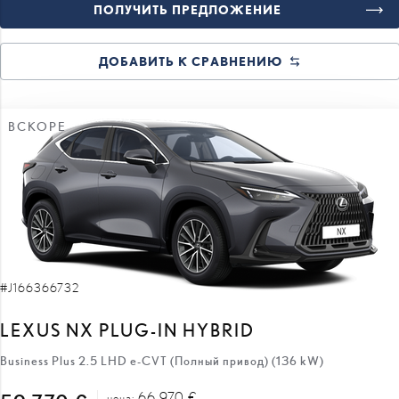
ДОБАВИТЬ К СРАВНЕНИЮ
ВСКОРЕ
#J166366732
LEXUS NX PLUG-IN HYBRID
Business Plus 2.5 LHD e-CVT (Полный привод) (136 kW)
66 970 €
59 770 €
цена:
7 200 €
скидка: