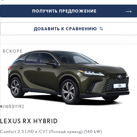
ДОБАВИТЬ К СРАВНЕНИЮ
ВСКОРЕ
#J165311192
LEXUS RX HYBRID
Comfort 2.5 LHD e-CVT (Полный привод) (140 kW)
78 000 €
70 000 €
цена: