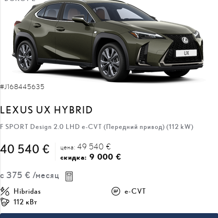
#J168445635
LEXUS UX HYBRID
F SPORT Design 2.0 LHD e-CVT (Передний привод) (112 kW)
49 540 €
40 540 €
цена:
9 000 €
скидка:
с
375 €
/месяц
Hibridas
e-CVT
112 кВт
ПОЛУЧИТЬ ПРЕДЛОЖЕНИЕ