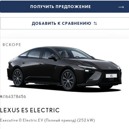
ДОБАВИТЬ К СРАВНЕНИЮ
ВСКОРЕ
#J164378456
LEXUS ES ELECTRIC
Executive 0 Electric EV (Полный привод) (252 kW)
71 800 €
66 800 €
цена:
5 000 €
скидка: