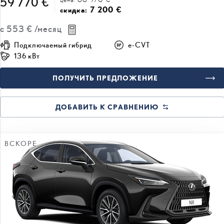
с
553 €
/месяц
Подключаемый гибрид
e-CVT
136 кВт
ПОЛУЧИТЬ ПРЕДЛОЖЕНИЕ
ДОБАВИТЬ К СРАВНЕНИЮ
ВСКОРЕ
#J167404808