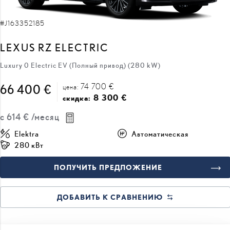
#J163352185
LEXUS RZ ELECTRIC
Luxury 0 Electric EV (Полный привод) (280 kW)
74 700 €
66 400 €
цена:
8 300 €
скидка:
с
614 €
/месяц
Elektra
Автоматическая
280 кВт
ПОЛУЧИТЬ ПРЕДЛОЖЕНИЕ
ДОБАВИТЬ К СРАВНЕНИЮ
ВСКОРЕ