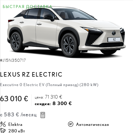
#J15N350717
LEXUS RZ ELECTRIC
Executive 0 Electric EV (Полный привод) (280 kW)
71 310 €
63 010 €
цена:
8 300 €
скидка:
с
583 €
/месяц
Elektra
Автоматическая
280 кВт
ПОЛУЧИТЬ ПРЕДЛОЖЕНИЕ