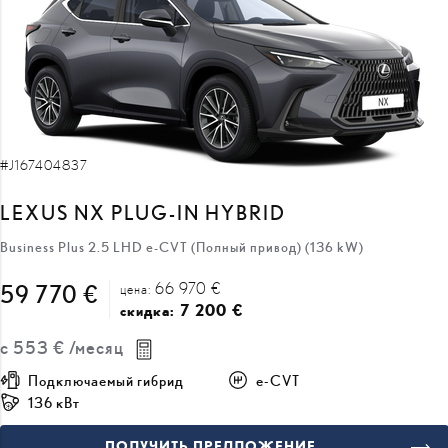
#J167404837
LEXUS NX PLUG-IN HYBRID
Business Plus 2.5 LHD e-CVT (Полный привод) (136 kW)
66 970 €
59 770 €
цена:
7 200 €
скидка:
с
553 €
/месяц
Подключаемый гибрид
e-CVT
136 кВт
ПОЛУЧИТЬ ПРЕДЛОЖЕНИЕ